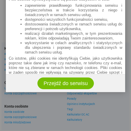
Gorbatowa 5a/6
zapewnienie prawidłowego funkcjonowania serwisu i
bezpieczeństwa w trakcie korzystania z niego i
zobacz na mapie »
świadczonych w ramach serwisu usług,
dostępności wszystkich funkcjonalności serwisu,
dostosowania świadczonych w ramach serwisu usług do
preferencji i potrzeb użytkownika,
realizacji działań marketingowych, w tym prezentowania
reklam, które odpowiadają Twoim zainteresowaniom,
wykorzystanie w celach analitycznych i statystycznych
dla ulepszenia i poprawy standardu świadczonych w
Kredyty
Dla firm
ramach serwisu usług.
Kredyty gotówkowe
Kredyty firmowe
Co istotne, pliki cookies nie identyfikują Ciebie, jako użytkownika
Kredyty hipoteczne
Konta firmowe
poprzez takie dane jak imię czy nazwisko, nr telefonu czy e-mail,
Kredyty konsolidacyjne
Leasingi
które nie są zbierane w ramach technologii cookies. Pliki cookies
Kredyty na samochód
w żaden sposób nie wpływają na używany przez Ciebie sprzęt i
oprogramowanie.
Inne
Oszczędzanie
Przejdź do serwisu
eBroker Ekstra
Zakres wykorzystywania plików cookies możliwy jest do
określenia w ustawieniach przeglądarki każdego użytkownika. Bez
Lokaty
Artykuły
wprowadzenia zmian ustawień, informacje w plikach cookies mogą
Konta oszczędnościowe
Odpowiedzi ekspertów
być zapisywane w pamięci Twojego urządzenia.
Porady
Administratorem danych pozyskiwanych w technologii cookies jest
Opinie o instytucjach
Konta osobiste
spółka Rankomat.pl Sp. z o.o. (dawniej: Rankomat Sp. z o. o. Sp.
Tagi
Konta osobiste
k.) z siedzibą w Warszawie, ul. Wolska 88, 01 - 141 Warszawa.
Kalkulator OC AC
Konta oszczędnościowe
Możesz jako użytkownik w każdym czasie skontaktować się z
Kalkulatory
administratorem pod adresem bok@ebroker.pl, jak również wyrazić
Konta młodzieżowe
sprzeciwu wobec działań administratora.