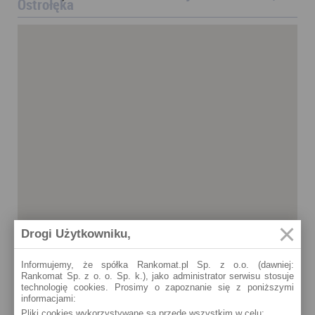
Ostrołęka
Drogi Użytkowniku,
Informujemy, że spółka Rankomat.pl Sp. z o.o. (dawniej:
Rankomat Sp. z o. o. Sp. k.), jako administrator serwisu stosuje
technologię cookies. Prosimy o zapoznanie się z poniższymi
informacjami:
Pliki cookies wykorzystywane są przede wszystkim w celu:
Ostrołęka