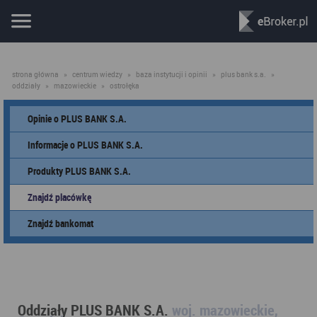
strona główna
»
centrum wiedzy
»
baza instytucji i opinii
»
plus bank s.a.
»
oddziały
»
mazowieckie
»
ostrołęka
Opinie o PLUS BANK S.A.
Informacje o PLUS BANK S.A.
Produkty PLUS BANK S.A.
Znajdź placówkę
Znajdź bankomat
Oddziały PLUS BANK S.A.
woj. mazowieckie,