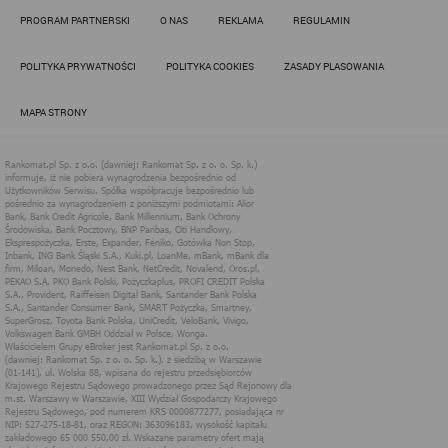
Działania administratora podejmowane są zgodnie z
PROGRAM PARTNERSKI
O NAS
REKLAMA
REGULAMIN
obowiązującym prawem (zgodnie z tzw. RODO) w ramach tzw.
uzasadnionego interesu administratora danych, po to, aby
zapewnić jak najlepsze funkcjonowanie serwisu i odpowiednie
POLITYKA PRYWATNOŚCI
POLITYKA COOKIES
ZASADY PLASOWANIA
dostosowanie usług, świadczonych w ramach serwisu do potrzeb
użytkownika. Zasady świadczenia usług w serwisie określa
regulamin serwisu.
MAPA STRONY
Więcej informacji na temat stosowania technologii cookies w
serwisie dostępne jest w Polityce Cookies.
Polityka Cookies serwisów
internetowych spółki Rankomat.pl Sp. z
o.o. (dawniej: Rankomat Sp. z o. o. Sp.
k.)
Rankomat.pl Sp. z o.o. (dawniej: Rankomat Sp. z o. o. Sp. k.), z
siedzibą w Warszawie (01-141), ul. Wolska 88, wpisana do rejestru
przedsiębiorców Krajowego Rejestru Sądowego prowadzonego
przez Sąd Rejonowy dla m.st. Warszawy w Warszawie, XIII
Wydział Gospodarczy Krajowego Rejestru Sądowego, pod
numerem KRS 0000877277, posiadająca nr NIP: 527-275-18-81,
oraz REGON: 363096183, zwana dalej "Rankomat" wykorzystuje
na swoich stronach internetowych technologię "cookies".
Zasady wykorzystania informacji dostarczonych przez
użytkownika w ramach technologii cookies w trakcie korzystania
ze stron internetowych i Rankomat określa niniejszy dokument.