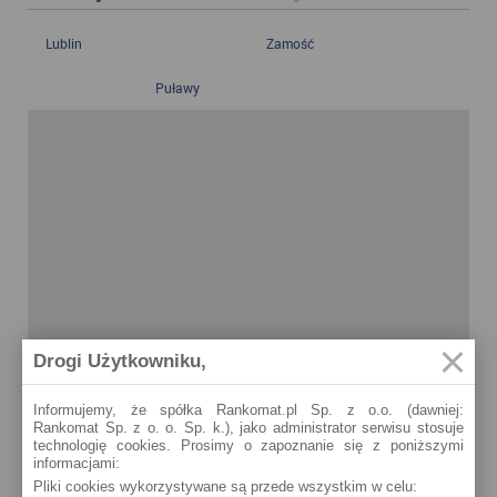
Lublin
Zamość
Puławy
Drogi Użytkowniku,
Informujemy, że spółka Rankomat.pl Sp. z o.o. (dawniej:
Rankomat Sp. z o. o. Sp. k.), jako administrator serwisu stosuje
technologię cookies. Prosimy o zapoznanie się z poniższymi
informacjami:
Pliki cookies wykorzystywane są przede wszystkim w celu: