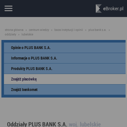
strona główna
»
centrum wiedzy
»
baza instytucji i opinii
»
plus bank s.a.
»
oddziały
»
lubelskie
Opinie o PLUS BANK S.A.
Informacje o PLUS BANK S.A.
Produkty PLUS BANK S.A.
Znajdź placówkę
Znajdź bankomat
Oddziały PLUS BANK S.A.
woj. lubelskie