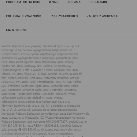
PROGRAM PARTNERSKI
O NAS
REKLAMA
REGULAMIN
obowiązującym prawem (zgodnie z tzw. RODO) w ramach tzw.
uzasadnionego interesu administratora danych, po to, aby
zapewnić jak najlepsze funkcjonowanie serwisu i odpowiednie
POLITYKA PRYWATNOŚCI
POLITYKA COOKIES
ZASADY PLASOWANIA
dostosowanie usług, świadczonych w ramach serwisu do potrzeb
użytkownika. Zasady świadczenia usług w serwisie określa
regulamin serwisu.
MAPA STRONY
Więcej informacji na temat stosowania technologii cookies w
serwisie dostępne jest w Polityce Cookies.
Polityka Cookies serwisów
internetowych spółki Rankomat.pl Sp. z
o.o. (dawniej: Rankomat Sp. z o. o. Sp.
k.)
Rankomat.pl Sp. z o.o. (dawniej: Rankomat Sp. z o. o. Sp. k.), z
siedzibą w Warszawie (01-141), ul. Wolska 88, wpisana do rejestru
przedsiębiorców Krajowego Rejestru Sądowego prowadzonego
przez Sąd Rejonowy dla m.st. Warszawy w Warszawie, XIII
Wydział Gospodarczy Krajowego Rejestru Sądowego, pod
numerem KRS 0000877277, posiadająca nr NIP: 527-275-18-81,
oraz REGON: 363096183, zwana dalej "Rankomat" wykorzystuje
na swoich stronach internetowych technologię "cookies".
Zasady wykorzystania informacji dostarczonych przez
użytkownika w ramach technologii cookies w trakcie korzystania
ze stron internetowych i Rankomat określa niniejszy dokument.