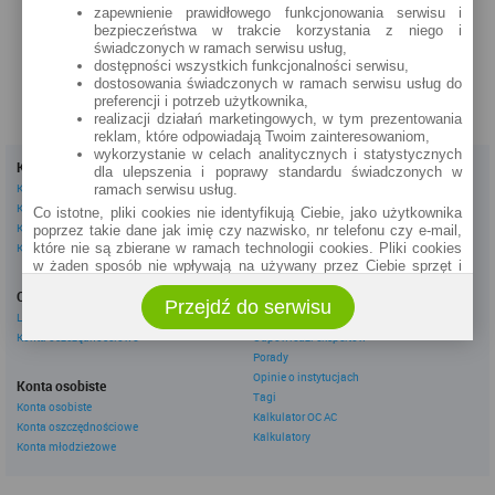
zapewnienie prawidłowego funkcjonowania serwisu i
bezpieczeństwa w trakcie korzystania z niego i
świadczonych w ramach serwisu usług,
dostępności wszystkich funkcjonalności serwisu,
dostosowania świadczonych w ramach serwisu usług do
preferencji i potrzeb użytkownika,
realizacji działań marketingowych, w tym prezentowania
reklam, które odpowiadają Twoim zainteresowaniom,
wykorzystanie w celach analitycznych i statystycznych
Kredyty
Dla firm
dla ulepszenia i poprawy standardu świadczonych w
Kredyty gotówkowe
Kredyty firmowe
ramach serwisu usług.
Kredyty hipoteczne
Konta firmowe
Co istotne, pliki cookies nie identyfikują Ciebie, jako użytkownika
Kredyty konsolidacyjne
Leasingi
poprzez takie dane jak imię czy nazwisko, nr telefonu czy e-mail,
Kredyty na samochód
które nie są zbierane w ramach technologii cookies. Pliki cookies
w żaden sposób nie wpływają na używany przez Ciebie sprzęt i
Inne
oprogramowanie.
Oszczędzanie
eBroker Ekstra
Przejdź do serwisu
Zakres wykorzystywania plików cookies możliwy jest do
Lokaty
Artykuły
określenia w ustawieniach przeglądarki każdego użytkownika. Bez
Konta oszczędnościowe
Odpowiedzi ekspertów
wprowadzenia zmian ustawień, informacje w plikach cookies mogą
Porady
być zapisywane w pamięci Twojego urządzenia.
Opinie o instytucjach
Administratorem danych pozyskiwanych w technologii cookies jest
Konta osobiste
Tagi
spółka Rankomat.pl Sp. z o.o. (dawniej: Rankomat Sp. z o. o. Sp.
Konta osobiste
Kalkulator OC AC
k.) z siedzibą w Warszawie, ul. Wolska 88, 01 - 141 Warszawa.
Konta oszczędnościowe
Możesz jako użytkownik w każdym czasie skontaktować się z
Kalkulatory
Konta młodzieżowe
administratorem pod adresem bok@ebroker.pl, jak również wyrazić
sprzeciwu wobec działań administratora.
Działania administratora podejmowane są zgodnie z