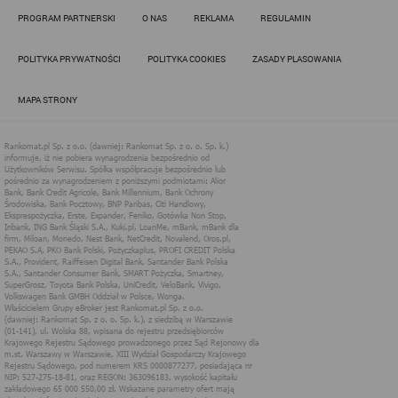
Działania administratora podejmowane są zgodnie z
PROGRAM PARTNERSKI
O NAS
REKLAMA
REGULAMIN
obowiązującym prawem (zgodnie z tzw. RODO) w ramach tzw.
uzasadnionego interesu administratora danych, po to, aby
zapewnić jak najlepsze funkcjonowanie serwisu i odpowiednie
POLITYKA PRYWATNOŚCI
POLITYKA COOKIES
ZASADY PLASOWANIA
dostosowanie usług, świadczonych w ramach serwisu do potrzeb
użytkownika. Zasady świadczenia usług w serwisie określa
regulamin serwisu.
MAPA STRONY
Więcej informacji na temat stosowania technologii cookies w
serwisie dostępne jest w Polityce Cookies.
Polityka Cookies serwisów
internetowych spółki Rankomat.pl Sp. z
o.o. (dawniej: Rankomat Sp. z o. o. Sp.
k.)
Rankomat.pl Sp. z o.o. (dawniej: Rankomat Sp. z o. o. Sp. k.), z
siedzibą w Warszawie (01-141), ul. Wolska 88, wpisana do rejestru
przedsiębiorców Krajowego Rejestru Sądowego prowadzonego
przez Sąd Rejonowy dla m.st. Warszawy w Warszawie, XIII
Wydział Gospodarczy Krajowego Rejestru Sądowego, pod
numerem KRS 0000877277, posiadająca nr NIP: 527-275-18-81,
oraz REGON: 363096183, zwana dalej "Rankomat" wykorzystuje
na swoich stronach internetowych technologię "cookies".
Zasady wykorzystania informacji dostarczonych przez
użytkownika w ramach technologii cookies w trakcie korzystania
ze stron internetowych i Rankomat określa niniejszy dokument.