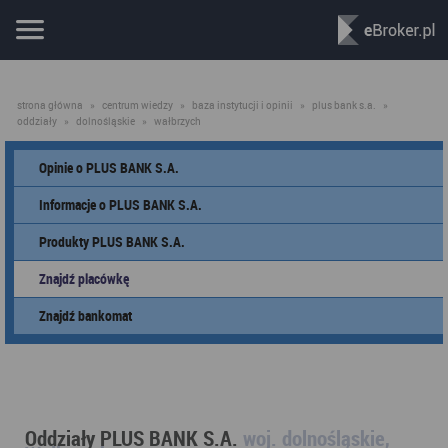
strona główna
»
centrum wiedzy
»
baza instytucji i opinii
»
plus bank s.a.
»
oddziały
»
dolnośląskie
»
wałbrzych
Opinie o PLUS BANK S.A.
Informacje o PLUS BANK S.A.
Produkty PLUS BANK S.A.
Znajdź placówkę
Znajdź bankomat
Oddziały PLUS BANK S.A.
woj. dolnośląskie,