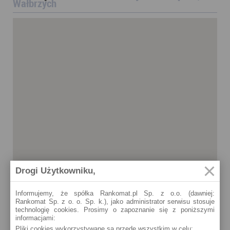
Wałbrzych
Drogi Użytkowniku,
Informujemy, że spółka Rankomat.pl Sp. z o.o. (dawniej:
Rankomat Sp. z o. o. Sp. k.), jako administrator serwisu stosuje
technologię cookies. Prosimy o zapoznanie się z poniższymi
informacjami:
Pliki cookies wykorzystywane są przede wszystkim w celu:
Wałbrzych