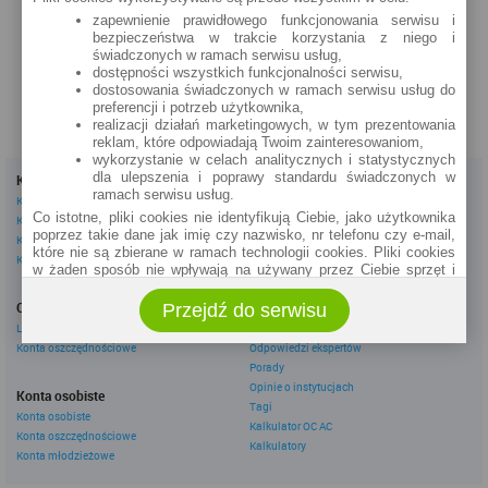
Moniuszki 8
zapewnienie prawidłowego funkcjonowania serwisu i
bezpieczeństwa w trakcie korzystania z niego i
zobacz na mapie »
świadczonych w ramach serwisu usług,
dostępności wszystkich funkcjonalności serwisu,
dostosowania świadczonych w ramach serwisu usług do
preferencji i potrzeb użytkownika,
realizacji działań marketingowych, w tym prezentowania
reklam, które odpowiadają Twoim zainteresowaniom,
wykorzystanie w celach analitycznych i statystycznych
dla ulepszenia i poprawy standardu świadczonych w
Kredyty
Dla firm
ramach serwisu usług.
Kredyty gotówkowe
Kredyty firmowe
Co istotne, pliki cookies nie identyfikują Ciebie, jako użytkownika
Kredyty hipoteczne
Konta firmowe
poprzez takie dane jak imię czy nazwisko, nr telefonu czy e-mail,
Kredyty konsolidacyjne
Leasingi
które nie są zbierane w ramach technologii cookies. Pliki cookies
Kredyty na samochód
w żaden sposób nie wpływają na używany przez Ciebie sprzęt i
oprogramowanie.
Inne
Oszczędzanie
Przejdź do serwisu
eBroker Ekstra
Zakres wykorzystywania plików cookies możliwy jest do
określenia w ustawieniach przeglądarki każdego użytkownika. Bez
Lokaty
Artykuły
wprowadzenia zmian ustawień, informacje w plikach cookies mogą
Konta oszczędnościowe
Odpowiedzi ekspertów
być zapisywane w pamięci Twojego urządzenia.
Porady
Administratorem danych pozyskiwanych w technologii cookies jest
Opinie o instytucjach
Konta osobiste
spółka Rankomat.pl Sp. z o.o. (dawniej: Rankomat Sp. z o. o. Sp.
Tagi
Konta osobiste
k.) z siedzibą w Warszawie, ul. Wolska 88, 01 - 141 Warszawa.
Kalkulator OC AC
Konta oszczędnościowe
Możesz jako użytkownik w każdym czasie skontaktować się z
Kalkulatory
administratorem pod adresem bok@ebroker.pl, jak również wyrazić
Konta młodzieżowe
sprzeciwu wobec działań administratora.