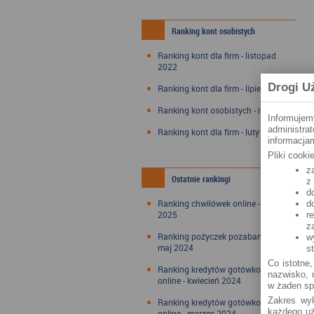
Ranking kont osobistych
Ranking kont dla firm - listopad
2022
Drogi U
Ranking kont dla firm - lipiec 2022
Ranking kont osobistych - maj 2022
Informujem
administra
Ranking kont dla firm - luty 2022
informacjam
Pliki cook
z
Ostatnie rankingi
z
d
Ranking chwilówek online - styczeń
d
2025
r
z
Ranking pożyczek pozabankowych -
w
maj 2024
s
Co istotne,
Ranking kredytów gotówkowych
nazwisko, n
online - kwiecień 2024
w żaden sp
Zakres wyk
Ranking kredytów gotówkowych
każdego uż
online - marzec 2024