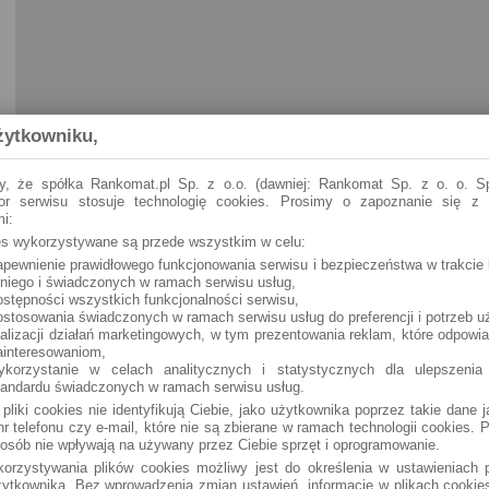
żytkowniku,
y, że spółka Rankomat.pl Sp. z o.o. (dawniej: Rankomat Sp. z o. o. Sp
tor serwisu stosuje technologię cookies. Prosimy o zapoznanie się z
i:
ies wykorzystywane są przede wszystkim w celu:
apewnienie prawidłowego funkcjonowania serwisu i bezpieczeństwa w trakcie 
Legnica
Jaworzyńska 14
 niego i świadczonych w ramach serwisu usług,
ostępności wszystkich funkcjonalności serwisu,
ostosowania świadczonych w ramach serwisu usług do preferencji i potrzeb u
ealizacji działań marketingowych, w tym prezentowania reklam, które odpowi
ainteresowaniom,
ykorzystanie w celach analitycznych i statystycznych dla ulepszenia
tandardu świadczonych w ramach serwisu usług.
 pliki cookies nie identyfikują Ciebie, jako użytkownika poprzez takie dane 
r telefonu czy e-mail, które nie są zbierane w ramach technologii cookies. P
osób nie wpływają na używany przez Ciebie sprzęt i oprogramowanie.
orzystywania plików cookies możliwy jest do określenia w ustawieniach p
ytkownika. Bez wprowadzenia zmian ustawień, informacje w plikach cooki