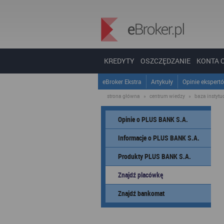
KREDYTY
OSZCZĘDZANIE
KONTA 
eBroker Ekstra
Artykuły
Opinie ekspert
strona główna
»
centrum wiedzy
»
baza instytucj
Opinie o PLUS BANK S.A.
Informacje o PLUS BANK S.A.
Produkty PLUS BANK S.A.
Znajdź placówkę
Znajdź bankomat