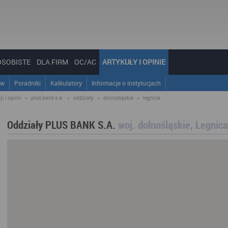
OSOBISTE
DLA FIRM
OC/AC
ARTYKUŁY I OPINIE
ów
Poradniki
Kalkulatory
Informacje o instytucjach
i i opinii
»
plus bank s.a.
»
oddziały
»
dolnośląskie
»
legnica
Oddziały PLUS BANK S.A.
woj. dolnośląskie, Legnica