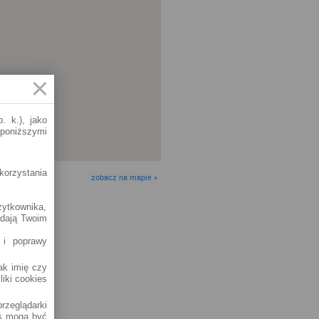
. k.), jako
 poniższymi
korzystania
zobacz na mapie »
żytkownika,
adają Twoim
 i poprawy
jak imię czy
liki cookies
rzeglądarki
es mogą być