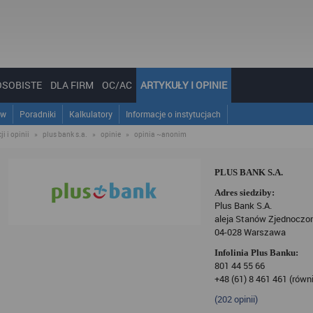
OSOBISTE
DLA FIRM
OC/AC
ARTYKUŁY I OPINIE
ów
Poradniki
Kalkulatory
Informacje o instytucjach
i i opinii
»
plus bank s.a.
»
opinie
»
opinia ~anonim
PLUS BANK S.A.
Adres siedziby:
Plus Bank S.A.
aleja Stanów Zjednoczo
04-028 Warszawa
Infolinia Plus Banku:
801 44 55 66
+48 (61) 8 461 461 (równ
(
202
opinii)