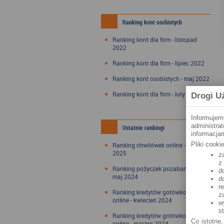
Ranking kont osobistych
Ranking kont dla firm - listopad
2022
Ranking kont dla firm - lipiec 2022
Ranking kont osobistych - maj 2022
Ranking kont dla firm - luty 2022
Drogi U
Informujem
administra
Ostatnie rankingi
informacjam
Pliki cook
Ranking chwilówek online - styczeń
2025
z
z
Ranking pożyczek pozabankowych -
d
maj 2024
d
r
Ranking kredytów gotówkowych
z
online - kwiecień 2024
w
s
Ranking kredytów gotówkowych
Co istotne,
online - marzec 2024