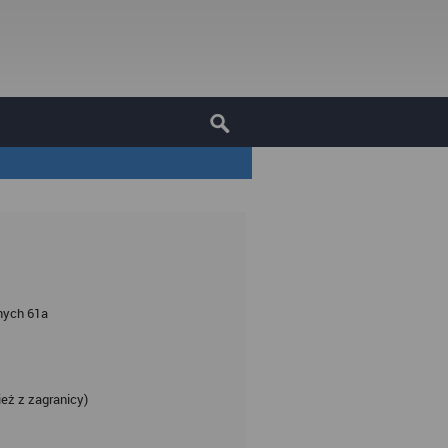
nych 61a
ież z zagranicy)