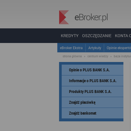
KREDYTY
OSZCZĘDZANIE
KONTA 
eBroker Ekstra
Artykuły
Opinie ekspert
strona główna
»
centrum wiedzy
»
baza instytucj
Opinie o PLUS BANK S.A.
Informacje o PLUS BANK S.A.
Produkty PLUS BANK S.A.
Znajdź placówkę
Znajdź bankomat