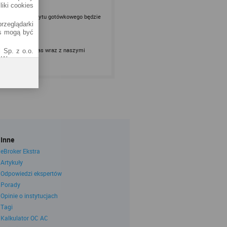
liki cookies
 uzyskanie kredytu gotówkowego będzie
rzeglądarki
es mogą być
re chcą zwabić nas wraz z naszymi
 Sp. z o.o.
1 Warszawa.
od adresem
 tzw. RODO)
k najlepsze
 serwisu do
 w Polityce
Inne
eBroker Ekstra
Sp. k.)
Artykuły
01-141), ul.
Odpowiedzi ekspertów
owadzonego
Porady
 Krajowego
8-81, oraz
Opinie o instytucjach
ernetowych
Tagi
Kalkulator OC AC
i cookies w