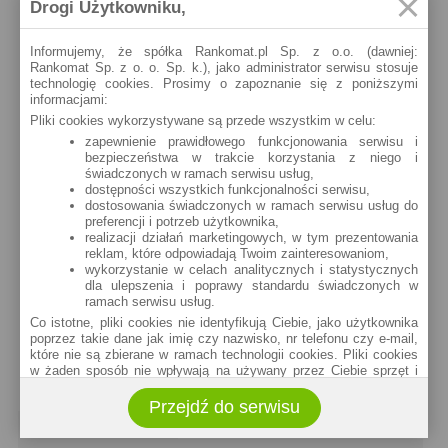
Drogi Użytkowniku,
prostu się rozłączali. W końcu
napisałam skargę na chamskich
konsultantów i reklamację do banku.
Informujemy, że spółka Rankomat.pl Sp. z o.o. (dawniej:
Rankomat Sp. z o. o. Sp. k.), jako administrator serwisu stosuje
Odpisali, że mają 30 dni na reakcję. A
technologię cookies. Prosimy o zapoznanie się z poniższymi
jestem klientką od wielu lat. Czekam.
informacjami:
Jestem zawiedziona.
Pliki cookies wykorzystywane są przede wszystkim w celu:
zapewnienie prawidłowego funkcjonowania serwisu i
bezpieczeństwa w trakcie korzystania z niego i
dodaj komentarz +
świadczonych w ramach serwisu usług,
dostępności wszystkich funkcjonalności serwisu,
dostosowania świadczonych w ramach serwisu usług do
preferencji i potrzeb użytkownika,
realizacji działań marketingowych, w tym prezentowania
reklam, które odpowiadają Twoim zainteresowaniom,
wykorzystanie w celach analitycznych i statystycznych
dla ulepszenia i poprawy standardu świadczonych w
ramach serwisu usług.
Co istotne, pliki cookies nie identyfikują Ciebie, jako użytkownika
poprzez takie dane jak imię czy nazwisko, nr telefonu czy e-mail,
które nie są zbierane w ramach technologii cookies. Pliki cookies
w żaden sposób nie wpływają na używany przez Ciebie sprzęt i
oprogramowanie.
Przejdź do serwisu
Zakres wykorzystywania plików cookies możliwy jest do
określenia w ustawieniach przeglądarki każdego użytkownika. Bez
POLECANE ARTYKUŁY
wprowadzenia zmian ustawień, informacje w plikach cookies mogą