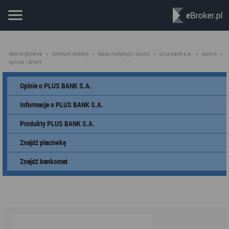
strona główna
»
centrum wiedzy
»
baza instytucji i opinii
»
plus bank s.a.
»
opinie
»
opinia ~klient
Opinie o PLUS BANK S.A.
Informacje o PLUS BANK S.A.
Produkty PLUS BANK S.A.
Znajdź placówkę
Znajdź bankomat