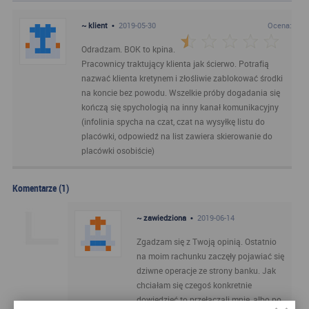
~ klient
•
2019-05-30
Ocena:
Odradzam. BOK to kpina.
Pracownicy traktujący klienta jak ścierwo. Potrafią
nazwać klienta kretynem i złośliwie zablokować środki
na koncie bez powodu. Wszelkie próby dogadania się
kończą się spychologią na inny kanał komunikacyjny
(infolinia spycha na czat, czat na wysyłkę listu do
placówki, odpowiedź na list zawiera skierowanie do
placówki osobiście)
Komentarze (1)
~ zawiedziona
•
2019-06-14
Zgadzam się z Twoją opinią. Ostatnio
na moim rachunku zaczęły pojawiać się
dziwne operacje ze strony banku. Jak
chciałam się czegoś konkretnie
dowiedzieć to przełączali mnie, albo po