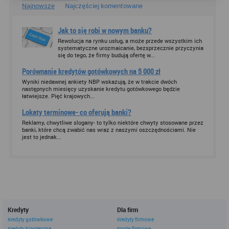
być zapisywane w pamięci Twojego urządzenia.
Najnowsze
Najczęściej komentowane
Administratorem danych pozyskiwanych w technologii cookies jest
spółka Rankomat.pl Sp. z o.o. (dawniej: Rankomat Sp. z o. o. Sp.
Jak to się robi w nowym banku?
k.) z siedzibą w Warszawie, ul. Wolska 88, 01 - 141 Warszawa.
Możesz jako użytkownik w każdym czasie skontaktować się z
Rewolucja na rynku usług, a może przede wszystkim ich
administratorem pod adresem bok@ebroker.pl, jak również wyrazić
systematyczne urozmaicanie, bezsprzecznie przyczynia
się do tego, że firmy budują ofertę w...
sprzeciwu wobec działań administratora.
Działania administratora podejmowane są zgodnie z
Porównanie kredytów gotówkowych na 5 000 zł
obowiązującym prawem (zgodnie z tzw. RODO) w ramach tzw.
Wyniki niedawnej ankiety NBP wskazują, że w trakcie dwóch
uzasadnionego interesu administratora danych, po to, aby
następnych miesięcy uzyskanie kredytu gotówkowego będzie
zapewnić jak najlepsze funkcjonowanie serwisu i odpowiednie
łatwiejsze. Pięć krajowych...
dostosowanie usług, świadczonych w ramach serwisu do potrzeb
użytkownika. Zasady świadczenia usług w serwisie określa
Lokaty terminowe- co oferują banki?
regulamin serwisu.
Reklamy, chwytliwe slogany- to tylko niektóre chwyty stosowane przez
Więcej informacji na temat stosowania technologii cookies w
banki, które chcą zwabić nas wraz z naszymi oszczędnościami. Nie
serwisie dostępne jest w Polityce Cookies.
jest to jednak...
Polityka Cookies serwisów
internetowych spółki Rankomat.pl Sp. z
o.o. (dawniej: Rankomat Sp. z o. o. Sp.
k.)
Rankomat.pl Sp. z o.o. (dawniej: Rankomat Sp. z o. o. Sp. k.), z
siedzibą w Warszawie (01-141), ul. Wolska 88, wpisana do rejestru
Kredyty
Dla firm
przedsiębiorców Krajowego Rejestru Sądowego prowadzonego
Kredyty gotówkowe
Kredyty firmowe
przez Sąd Rejonowy dla m.st. Warszawy w Warszawie, XIII
Kredyty hipoteczne
Konta firmowe