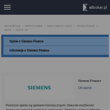
strona główna
»
centrum wiedzy
»
baza instytucji i opinii
»
siemens finance
»
opinie
»
opinia ~dr
Opinie o Siemens Finance
Informacje o Siemens Finance
Siemens Finance
(
36
opinii)
Poniższe opinie są opiniami historycznymi. Obecnie możliwość
dodawania nowych opinii jest wyłączona. Niektóre opinie podlegały