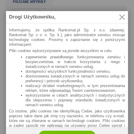
POLECANE ARTYKUŁY
Najnowsze
Najczęściej komentowane
Drogi Użytkowniku,
Nawet 4,5% na lokacie bankowej po obniżkach
Informujemy, że spółka Rankomat.pl Sp. z o.o. (dawniej:
stóp jest wciąż możliwe!
Rankomat Sp. z o. o. Sp. k.), jako administrator serwisu stosuje
Trudno uznać, że posiadaczy oszczędności ucieszyła
technologię cookies. Prosimy o zapoznanie się z poniższymi
niedawna decyzja Rady Polityki Pieniężnej. Skutkowała
informacjami:
ona obniżeniem głównej stopy procentowej NBP...
Pliki cookies wykorzystywane są przede wszystkim w celu:
Karta kredytowa Visa Bonus (RRSO: 22,98%):
zapewnienie prawidłowego funkcjonowania serwisu i
teraz z jeszcze ciekawszymi bonusami!
bezpieczeństwa w trakcie korzystania z niego i
świadczonych w ramach serwisu usług,
W sierpniu na naszym portalu pojawił się artykuł
dostępności wszystkich funkcjonalności serwisu,
dotyczący karty kredytowej Visa Bonus. Okazuje się, że jest on już
nieaktualny, ponieważ Visa Bonus dostępna...
dostosowania świadczonych w ramach serwisu usług do
preferencji i potrzeb użytkownika,
Karta kredytowa z nagrodą do 300 zł do Biedronki
realizacji działań marketingowych, w tym prezentowania
albo Allegro - kto skorzysta?
reklam, które odpowiadają Twoim zainteresowaniom,
wykorzystanie w celach analitycznych i statystycznych
Santander Bank Polska proponuje kolejną ciekawą
dla ulepszenia i poprawy standardu świadczonych w
promocję dla klientów zainteresowanych ofertą kart
ramach serwisu usług.
kredytowych RRSO 22,98%. Tym razem chodzi o kody
na...
Co istotne, pliki cookies nie identyfikują Ciebie, jako użytkownika
poprzez takie dane jak imię czy nazwisko, nr telefonu czy e-mail,
które nie są zbierane w ramach technologii cookies. Pliki cookies
w żaden sposób nie wpływają na używany przez Ciebie sprzęt i
oprogramowanie.