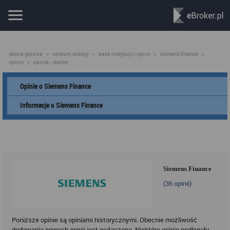
strona główna
»
centrum wiedzy
»
baza instytucji i opinii
»
siemens finance
»
opinie
»
opinia ~daniel
Opinie o Siemens Finance
Informacje o Siemens Finance
Siemens Finance
(
36
opinii)
Poniższe opinie są opiniami historycznymi. Obecnie możliwość
dodawania nowych opinii jest wyłączona. Niektóre opinie podlegały