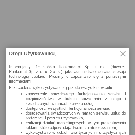
Drogi Użytkowniku,
Informujemy, że spółka Rankomat.pl Sp. z o.o. (dawniej:
Rankomat Sp. z o. o. Sp. k.), jako administrator serwisu stosuje
POLECANE ARTYKUŁY
technologię cookies. Prosimy o zapoznanie się z poniższymi
informacjami:
Najnowsze
Najczęściej komentowane
Pliki cookies wykorzystywane są przede wszystkim w celu:
zapewnienie prawidłowego funkcjonowania serwisu i
Nawet 4,5% na lokacie bankowej po obniżkach
bezpieczeństwa w trakcie korzystania z niego i
świadczonych w ramach serwisu usług,
stóp jest wciąż możliwe!
dostępności wszystkich funkcjonalności serwisu,
Trudno uznać, że posiadaczy oszczędności ucieszyła
dostosowania świadczonych w ramach serwisu usług do
niedawna decyzja Rady Polityki Pieniężnej. Skutkowała
preferencji i potrzeb użytkownika,
ona obniżeniem głównej stopy procentowej NBP...
realizacji działań marketingowych, w tym prezentowania
reklam, które odpowiadają Twoim zainteresowaniom,
Karta kredytowa Visa Bonus (RRSO: 22,98%):
wykorzystanie w celach analitycznych i statystycznych
teraz z jeszcze ciekawszymi bonusami!