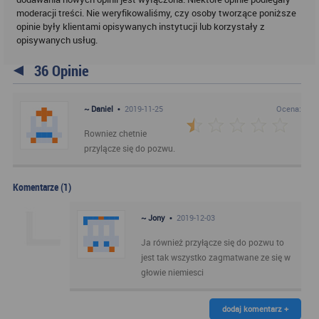
moderacji treści. Nie weryfikowaliśmy, czy osoby tworzące poniższe
opinie były klientami opisywanych instytucji lub korzystały z
opisywanych usług.
36 Opinie
~ Daniel
•
2019-11-25
Ocena:
Rowniez chetnie
przylącze się do pozwu.
Komentarze (1)
~ Jony
•
2019-12-03
Ja również przyłącze się do pozwu to
jest tak wszystko zagmatwane ze się w
głowie niemiesci
dodaj komentarz +