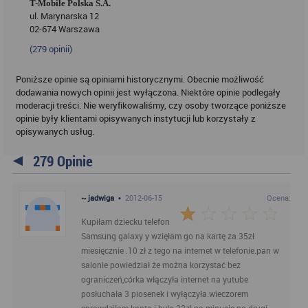
T-Mobile Polska S.A.
ul. Marynarska 12
02-674 Warszawa
(
279
opinii)
Poniższe opinie są opiniami historycznymi. Obecnie możliwość
dodawania nowych opinii jest wyłączona. Niektóre opinie podlegały
moderacji treści. Nie weryfikowaliśmy, czy osoby tworzące poniższe
opinie były klientami opisywanych instytucji lub korzystały z
opisywanych usług.
279 Opinie
~ jadwiga
•
2012-06-15
Ocena:
Kupiłam dziecku telefon
Samsung galaxy y wzięłam go na kartę za 35zł
miesięcznie .10 zł z tego na internet w telefonie.pan w
salonie powiedział że można korzystać bez
ograniczeń,córka włączyła internet na yutube
posłuchała 3 piosenek i wyłączyła.wieczorem