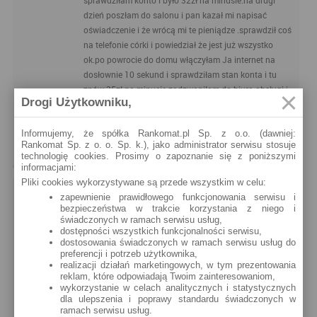
sprawdziłam konto i było 32zł na minusie.na drugi
dzień poszłam do salonu i pan kazał mi napisać
oświadczenie i że wrócą mi te pieniądze .sprawdził coś
na telefonie córki i powiedział że jest już wszystko
ok.po powrocie do domu włączyłam Ja internet na
dosłownie 10 sekund i sprawdziłam stan konta i tu
znów 25zł na minusie.zadzwoniłam do biura obsługi i
Drogi Użytkowniku,
kazali czekać 48 godzin oni sprawdzą i że przyjdzie
sms minęło 48 godzin i nic dzwonie znowu i znów
Informujemy, że spółka Rankomat.pl Sp. z o.o. (dawniej:
każą czekać.OSTATNI RAZ WZIĘŁAM COKOLWIEK W T
Rankomat Sp. z o. o. Sp. k.), jako administrator serwisu stosuje
MOBILE NIE CHCĘ JUŻ BYĆ ICH SIECI
technologię cookies. Prosimy o zapoznanie się z poniższymi
informacjami:
Pliki cookies wykorzystywane są przede wszystkim w celu:
POLECANE ARTYKUŁY
zapewnienie prawidłowego funkcjonowania serwisu i
bezpieczeństwa w trakcie korzystania z niego i
Najnowsze
Najczęściej komentowane
świadczonych w ramach serwisu usług,
dostępności wszystkich funkcjonalności serwisu,
dostosowania świadczonych w ramach serwisu usług do
Co może nam zaoferować bank T-Mobile?
preferencji i potrzeb użytkownika,
Sieć T-Mobile po utworzeniu swojego banku zmodyfikowała produkty
realizacji działań marketingowych, w tym prezentowania
finansowe, które wcześniej były oferowane przez internetowy oddział
reklam, które odpowiadają Twoim zainteresowaniom,
Aliora....
wykorzystanie w celach analitycznych i statystycznych
dla ulepszenia i poprawy standardu świadczonych w
Kiedyś Sync, dziś T-Mobile.
ramach serwisu usług.