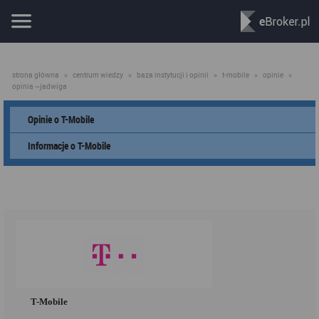
strona główna
»
centrum wiedzy
»
baza instytucji i opinii
»
t-mobile
»
opinie
»
opinia ~jadwiga
Opinie o T-Mobile
Informacje o T-Mobile
T-Mobile