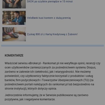
SKOK po szybkie pieniądze w 15 minut
Możesz jako użytkownik w każdym czasie skontaktować się z
administratorem pod adresem bok@ebroker.pl, jak również wyrazić
sprzeciwu wobec działań administratora.
Działania administratora podejmowane są zgodnie z
VeloBank kusi kontem z dużą premią
obowiązującym prawem (zgodnie z tzw. RODO) w ramach tzw.
uzasadnionego interesu administratora danych, po to, aby
zapewnić jak najlepsze funkcjonowanie serwisu i odpowiednie
dostosowanie usług, świadczonych w ramach serwisu do potrzeb
Zyskaj 800 zł z Kartą Kredytową z Żubrem!
użytkownika. Zasady świadczenia usług w serwisie określa
regulamin serwisu.
Więcej informacji na temat stosowania technologii cookies w
serwisie dostępne jest w Polityce Cookies.
Polityka Cookies serwisów
KOMENTARZE
internetowych spółki Rankomat.pl Sp. z
Właściciel serwisu eBroker.pl - Rankomat.pl nie weryfikuje opinii, recenzji czy
o.o. (dawniej: Rankomat Sp. z o. o. Sp.
ocen użytkowników zamieszczanych za pośrednictwem systemu Disqus,
k.)
zarówno w zakresie ich rzetelności, jak i wiarygodności. Nie możemy
potwierdzić, czy użytkownicy faktycznie korzystali z produktów i usług
Rankomat.pl Sp. z o.o. (dawniej: Rankomat Sp. z o. o. Sp. k.), z
banków, firm pożyczkowych i Towarzystw Ubezpieczeniowych (TU) (za
siedzibą w Warszawie (01-141), ul. Wolska 88, wpisana do rejestru
pośrednictwem portali należących do rankomat.pl lub bezpośrednio na
przedsiębiorców Krajowego Rejestru Sądowego prowadzonego
stronie instytucji), których dotyczy opinia.
przez Sąd Rejonowy dla m.st. Warszawy w Warszawie, XIII
Wydział Gospodarczy Krajowego Rejestru Sądowego, pod
Jednocześnie informujemy, że w Serwisie publikowane są zarówno
numerem KRS 0000877277, posiadająca nr NIP: 527-275-18-81,
pozytywne, jak i negatywne komentarze.
oraz REGON: 363096183, zwana dalej "Rankomat" wykorzystuje
na swoich stronach internetowych technologię "cookies".