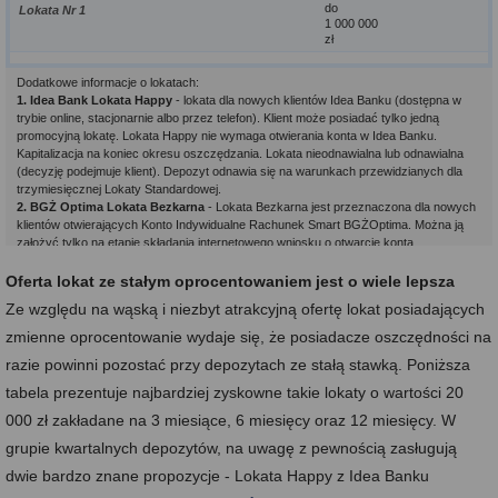
do
Lokata Nr 1
1 000 000
zł
Dodatkowe informacje o lokatach:
1. Idea Bank Lokata Happy
- lokata dla nowych klientów Idea Banku (dostępna w
trybie online, stacjonarnie albo przez telefon). Klient może posiadać tylko jedną
promocyjną lokatę. Lokata Happy nie wymaga otwierania konta w Idea Banku.
Kapitalizacja na koniec okresu oszczędzania. Lokata nieodnawialna lub odnawialna
(decyzję podejmuje klient). Depozyt odnawia się na warunkach przewidzianych dla
trzymiesięcznej Lokaty Standardowej.
2. BGŻ Optima Lokata Bezkarna
- Lokata Bezkarna jest przeznaczona dla nowych
klientów otwierających Konto Indywidualne Rachunek Smart BGŻOptima. Można ją
założyć tylko na etapie składania internetowego wniosku o otwarcie konta
oszczędnościowego. Lokata Bezkarna jest zarezerwowana dla osób, które przez
ostatnie 12 miesięcy nie miały konta oszczędnościowego w BGŻ Optima. Klient może
Oferta lokat ze stałym oprocentowaniem jest o wiele lepsza
posiadać tylko jedną Lokatę Bezkarną, która jest nieodnawialna. Nie można
Ze względu na wąską i niezbyt atrakcyjną ofertę lokat posiadających
jednocześnie założyć Lokaty Bezkompromisowej oraz Bezkarnej. W przypadku
zerwania lokaty, bank wypłaca 100% odsetek należnych za okres przechowywania
zmienne oprocentowanie wydaje się, że posiadacze oszczędności na
środków.
razie powinni pozostać przy depozytach ze stałą stawką. Poniższa
3. Idea Bank Lokata na Nowe Środki Plus
- podane oprocentowanie (3,00%) jest
przewidziane dla osób, które wpłaciły nowe środki. Lokata Na Nowe Środki Plus
tabela prezentuje najbardziej zyskowne takie lokaty o wartości 20
wymaga otwarcia konta w Idea Banku. Kapitalizacja na koniec okresu oszczędzania.
000 zł zakładane na 3 miesiące, 6 miesięcy oraz 12 miesięcy. W
Lokata Na Nowe Środki Plus jest nieodnawialna.
4. Idea Bank Lokata Nr 1
- Lokata dostępna przez Internet albo stacjonarnie.
grupie kwartalnych depozytów, na uwagę z pewnością zasługują
Kapitalizacja na koniec okresu oszczędzania. Lokata nieodnawialna lub odnawialna (z
dwie bardzo znane propozycje - Lokata Happy z Idea Banku
oprocentowaniem Lokaty Standardowej).
Stan na: 30.10.2018 r. Źródło: opracowanie własne eBroker.pl