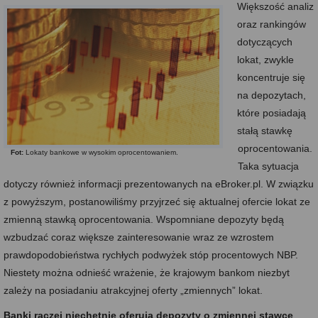
Większość analiz
oraz rankingów
dotyczących
lokat, zwykle
koncentruje się
na depozytach,
które posiadają
stałą stawkę
oprocentowania.
Fot:
Lokaty bankowe w wysokim oprocentowaniem.
Taka sytuacja
dotyczy również informacji prezentowanych na eBroker.pl. W związku
z powyższym, postanowiliśmy przyjrzeć się aktualnej ofercie lokat ze
zmienną stawką oprocentowania. Wspomniane depozyty będą
wzbudzać coraz większe zainteresowanie wraz ze wzrostem
prawdopodobieństwa rychłych podwyżek stóp procentowych NBP.
Niestety można odnieść wrażenie, że krajowym bankom niezbyt
zależy na posiadaniu atrakcyjnej oferty „zmiennych” lokat.
Banki raczej niechętnie oferują depozyty o zmiennej stawce