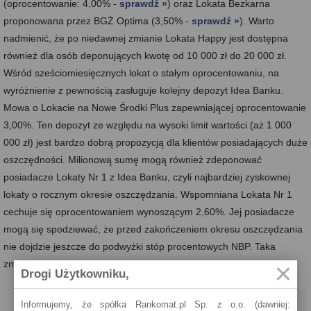
(oprocentowanie: 4,00% -
sprawdź »
) oraz Lokata Bezkarna
proponowana przez BGŻ Optima (3,50% -
sprawdź »
). Warto
nadmienić, że po niedawnej zmianie Lokata Happy jest dostępna
również dla osób deponujących kwotę od 10 000 zł do 20 000 zł.
Wśród sześciomiesięcznych lokat o stałym oprocentowaniu, na
wyróżnienie z pewnością zasługuje kolejny depozyt Idea Banku.
Mowa o Lokacie na Nowe Środki Plus zapewniającej oprocentowanie
3,00%. Ten depozyt ze względu na wysoki limit wartości (aż 1 000
000 zł) jest bardzo dobrą propozycją dla klientów posiadających duże
oszczędności. Milionową sumę mogą również zdeponować
posiadacze Lokaty Nr 1 z Idea Banku, czyli najbardziej zyskownej
lokaty o rocznym okresie oszczędzania. Wspomniana Lokata Nr 1
cechuje się oprocentowaniem wynoszącym 2,60%. Jej posiadacze
mogą się spodziewać, że przed zakończeniem okresu oszczędzania
nie dojdzie jeszcze do podwyżki stóp procentowych NBP. Taka
zmiana jest znacznie bardziej prawdopodobna w 2020 r.
Drogi Użytkowniku,
Informujemy, że spółka Rankomat.pl Sp. z o.o. (dawniej: