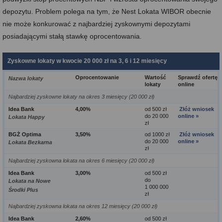
depozytu. Problem polega na tym, że Nest Lokata WIBOR obecnie
nie może konkurować z najbardziej zyskownymi depozytami
posiadającymi stałą stawkę oprocentowania.
Zyskowne lokaty w kwocie 20 000 zł na 3, 6 i 12 miesięcy
Oprocentowanie
Wartość
Sprawdź ofertę
Nazwa lokaty
lokaty
online
Najbardziej zyskowne lokaty na okres 3 miesięcy (20 000 zł)
Idea Bank
4,00%
od 500 zł
Złóż wniosek
do 20 000
online »
Lokata Happy
zł
BGŻ Optima
3,50%
od 1000 zł
Złóż wniosek
do 20 000
online »
Lokata Bezkarna
zł
Najbardziej zyskowna lokata na okres 6 miesięcy (20 000 zł)
Idea Bank
3,00%
od 500 zł
do
Lokata na Nowe
1 000 000
Środki Plus
zł
Najbardziej zyskowna lokata na okres 12 miesięcy (20 000 zł)
Idea Bank
2,60%
od 500 zł