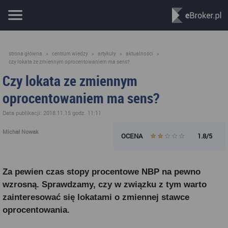
strona główna
»
centrum wiedzy
»
artykuły
»
aktualności
»
czy lokata ze zmiennym oprocentowaniem ma sens?
Czy lokata ze zmiennym
oprocentowaniem ma sens?
Data publikacji: 2018.11.15 godz. 11:11
Michał Nowak
OCENA
1.8/5
Za pewien czas stopy procentowe NBP na pewno
wzrosną. Sprawdzamy, czy w związku z tym warto
zainteresować się lokatami o zmiennej stawce
oprocentowania.