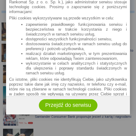
OCEŃ ARTYKUŁ
1.8
/
5
5
ocen
Rankomat Sp. z o. o. Sp. k.), jako administrator serwisu stosuje
technologię cookies. Prosimy o zapoznanie się z poniższymi
informacjami:
PODOBNE ARTYKUŁY
Pliki cookies wykorzystywane są przede wszystkim w celu:
zapewnienie prawidłowego funkcjonowania serwisu i
Karta kredytowa Visa Bonus (RRSO: 22,98%): teraz z jeszcze
bezpieczeństwa w trakcie korzystania z niego i
ciekawszymi bonusami!
świadczonych w ramach serwisu usług,
dostępności wszystkich funkcjonalności serwisu,
dostosowania świadczonych w ramach serwisu usług do
preferencji i potrzeb użytkownika,
Karta kredytowa z nagrodą do 300 zł do Biedronki albo Allegro - kto
realizacji działań marketingowych, w tym prezentowania
skorzysta?
reklam, które odpowiadają Twoim zainteresowaniom,
wykorzystanie w celach analitycznych i statystycznych
dla ulepszenia i poprawy standardu świadczonych w
ramach serwisu usług.
Karta kredytowa Visa Bonus ze zwrotem za zakupy
Co istotne, pliki cookies nie identyfikują Ciebie, jako użytkownika
poprzez takie dane jak imię czy nazwisko, nr telefonu czy e-mail,
które nie są zbierane w ramach technologii cookies. Pliki cookies
w żaden sposób nie wpływają na używany przez Ciebie sprzęt i
Zbieraj mile z kartą kredytową Pekao S.A.
oprogramowanie.
Przejdź do serwisu
Zakres wykorzystywania plików cookies możliwy jest do
określenia w ustawieniach przeglądarki każdego użytkownika. Bez
wprowadzenia zmian ustawień, informacje w plikach cookies mogą
Santander Consumer Bank proponuje jesień z kartą i nagrodami
być zapisywane w pamięci Twojego urządzenia.
Administratorem danych pozyskiwanych w technologii cookies jest
spółka Rankomat.pl Sp. z o.o. (dawniej: Rankomat Sp. z o. o. Sp.
k.) z siedzibą w Warszawie, ul. Wolska 88, 01 - 141 Warszawa.