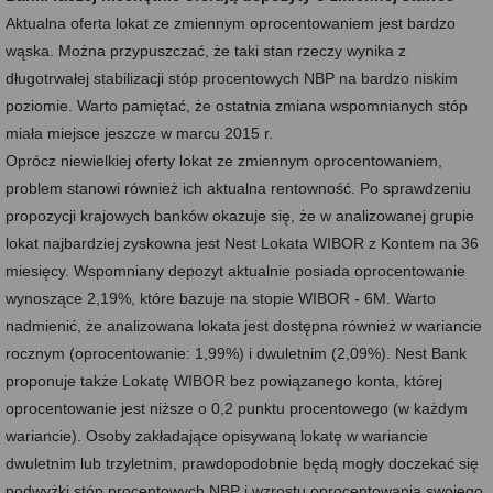
Aktualna oferta lokat ze zmiennym oprocentowaniem jest bardzo
wąska. Można przypuszczać, że taki stan rzeczy wynika z
długotrwałej stabilizacji stóp procentowych NBP na bardzo niskim
poziomie. Warto pamiętać, że ostatnia zmiana wspomnianych stóp
miała miejsce jeszcze w marcu 2015 r.
Oprócz niewielkiej oferty lokat ze zmiennym oprocentowaniem,
problem stanowi również ich aktualna rentowność. Po sprawdzeniu
propozycji krajowych banków okazuje się, że w analizowanej grupie
lokat najbardziej zyskowna jest Nest Lokata WIBOR z Kontem na 36
miesięcy. Wspomniany depozyt aktualnie posiada oprocentowanie
wynoszące 2,19%, które bazuje na stopie WIBOR - 6M. Warto
nadmienić, że analizowana lokata jest dostępna również w wariancie
rocznym (oprocentowanie: 1,99%) i dwuletnim (2,09%). Nest Bank
proponuje także Lokatę WIBOR bez powiązanego konta, której
oprocentowanie jest niższe o 0,2 punktu procentowego (w każdym
wariancie). Osoby zakładające opisywaną lokatę w wariancie
dwuletnim lub trzyletnim, prawdopodobnie będą mogły doczekać się
podwyżki stóp procentowych NBP i wzrostu oprocentowania swojego