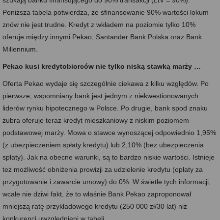
szukają banku finansującego do 90% transakcji (LtV = 90%).
Poniższa tabela potwierdza, że sfinansowanie 90% wartości lokum
znów nie jest trudne. Kredyt z wkładem na poziomie tylko 10%
oferuje między innymi Pekao, Santander Bank Polska oraz Bank
Millennium.
Pekao kusi kredytobiorców nie tylko niską stawką marży …
Oferta Pekao wydaje się szczególnie ciekawa z kilku względów. Po
pierwsze, wspomniany bank jest jednym z niekwestionowanych
liderów rynku hipotecznego w Polsce. Po drugie, bank spod znaku
żubra oferuje teraz kredyt mieszkaniowy z niskim poziomem
podstawowej marży. Mowa o stawce wynoszącej odpowiednio 1,95%
(z ubezpieczeniem spłaty kredytu) lub 2,10% (bez ubezpieczenia
spłaty). Jak na obecne warunki, są to bardzo niskie wartości. Istnieje
też możliwość obniżenia prowizji za udzielenie kredytu (opłaty za
przygotowanie i zawarcie umowy) do 0%. W świetle tych informacji,
wcale nie dziwi fakt, że to właśnie Bank Pekao zaproponował
mniejszą ratę przykładowego kredytu (250 000 zł/30 lat) niż
konkurenci uwzględnieni w tabeli.