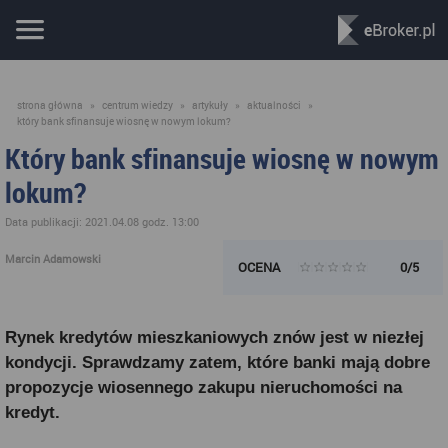
strona główna
»
centrum wiedzy
»
artykuły
»
aktualności
»
który bank sfinansuje wiosnę w nowym lokum?
Który bank sfinansuje wiosnę w nowym
lokum?
Data publikacji: 2021.04.08 godz. 13:00
Marcin Adamowski
OCENA
0/5
Rynek kredytów mieszkaniowych znów jest w niezłej
kondycji. Sprawdzamy zatem, które banki mają dobre
propozycje wiosennego zakupu nieruchomości na
kredyt.