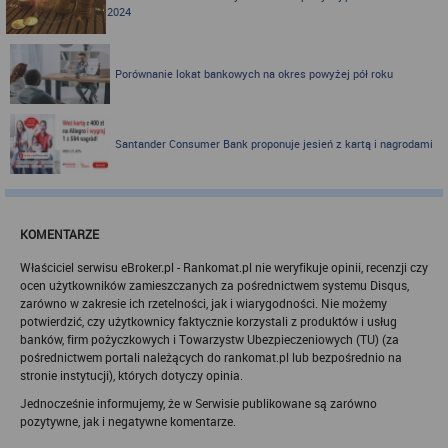
2024
Możesz jako użytkownik w każdym czasie skontaktować się z
administratorem pod adresem bok@ebroker.pl, jak również wyrazić
sprzeciwu wobec działań administratora.
Działania administratora podejmowane są zgodnie z
Porównanie lokat bankowych na okres powyżej pół roku
obowiązującym prawem (zgodnie z tzw. RODO) w ramach tzw.
uzasadnionego interesu administratora danych, po to, aby
zapewnić jak najlepsze funkcjonowanie serwisu i odpowiednie
dostosowanie usług, świadczonych w ramach serwisu do potrzeb
Santander Consumer Bank proponuje jesień z kartą i nagrodami
użytkownika. Zasady świadczenia usług w serwisie określa
regulamin serwisu.
Więcej informacji na temat stosowania technologii cookies w
serwisie dostępne jest w Polityce Cookies.
Polityka Cookies serwisów
KOMENTARZE
internetowych spółki Rankomat.pl Sp. z
Właściciel serwisu eBroker.pl - Rankomat.pl nie weryfikuje opinii, recenzji czy
o.o. (dawniej: Rankomat Sp. z o. o. Sp.
ocen użytkowników zamieszczanych za pośrednictwem systemu Disqus,
k.)
zarówno w zakresie ich rzetelności, jak i wiarygodności. Nie możemy
potwierdzić, czy użytkownicy faktycznie korzystali z produktów i usług
Rankomat.pl Sp. z o.o. (dawniej: Rankomat Sp. z o. o. Sp. k.), z
banków, firm pożyczkowych i Towarzystw Ubezpieczeniowych (TU) (za
siedzibą w Warszawie (01-141), ul. Wolska 88, wpisana do rejestru
pośrednictwem portali należących do rankomat.pl lub bezpośrednio na
przedsiębiorców Krajowego Rejestru Sądowego prowadzonego
stronie instytucji), których dotyczy opinia.
przez Sąd Rejonowy dla m.st. Warszawy w Warszawie, XIII
Wydział Gospodarczy Krajowego Rejestru Sądowego, pod
Jednocześnie informujemy, że w Serwisie publikowane są zarówno
numerem KRS 0000877277, posiadająca nr NIP: 527-275-18-81,
pozytywne, jak i negatywne komentarze.
oraz REGON: 363096183, zwana dalej "Rankomat" wykorzystuje
na swoich stronach internetowych technologię "cookies".