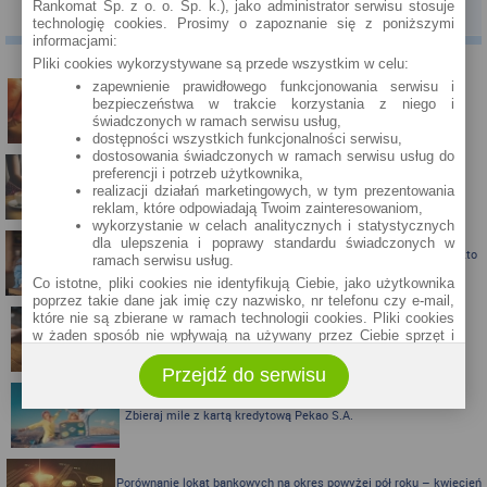
0
ocen
Rankomat Sp. z o. o. Sp. k.), jako administrator serwisu stosuje
20%. Maksymalny okres spłaty to 35 lat. Bank oferuje opcję z ratą stałą przez
technologię cookies. Prosimy o zapoznanie się z poniższymi
pierwsze 5 lat kredytowania. Wcześniejsza spłata jest bezkosztowa. Do 18 kwietnia
informacjami:
2021 r. możliwa jest zerowa stawka prowizji za udzielenie kredytu w ofercie "Najlepiej
PODOBNE ARTYKUŁY
na swoim". Istnieje możliwość złożenia wniosku bez wychodzenia z domu.
Pliki cookies wykorzystywane są przede wszystkim w celu:
Bank Millennium/Kredyt hipoteczny
- minimalny wkład własny to 10%.
zapewnienie prawidłowego funkcjonowania serwisu i
Maksymalny okres spłaty to 35 lat. Bank oferuje opcję z ratą stałą przez pierwsze 5
Nawet 4,5% na lokacie bankowej po obniżkach stóp jest wciąż
bezpieczeństwa w trakcie korzystania z niego i
lat kredytowania. Istnieje możliwość obniżenia prowizji przygotowawczej do 0%.
możliwe!
świadczonych w ramach serwisu usług,
Wcześniejsza spłata jest bezkosztowa.
dostępności wszystkich funkcjonalności serwisu,
Źródło: opracowanie własne na podstawie danych eBroker.pl
dostosowania świadczonych w ramach serwisu usług do
Artykuł aktualny na dzień: 7 kwietnia 2021 r.
preferencji i potrzeb użytkownika,
Karta kredytowa Visa Bonus (RRSO: 22,98%): teraz z jeszcze
realizacji działań marketingowych, w tym prezentowania
ciekawszymi bonusami!
reklam, które odpowiadają Twoim zainteresowaniom,
wykorzystanie w celach analitycznych i statystycznych
dla ulepszenia i poprawy standardu świadczonych w
Karta kredytowa z nagrodą do 300 zł do Biedronki albo Allegro - kto
ramach serwisu usług.
skorzysta?
Co istotne, pliki cookies nie identyfikują Ciebie, jako użytkownika
poprzez takie dane jak imię czy nazwisko, nr telefonu czy e-mail,
które nie są zbierane w ramach technologii cookies. Pliki cookies
w żaden sposób nie wpływają na używany przez Ciebie sprzęt i
Karta kredytowa Visa Bonus ze zwrotem za zakupy
oprogramowanie.
Przejdź do serwisu
Zakres wykorzystywania plików cookies możliwy jest do
określenia w ustawieniach przeglądarki każdego użytkownika. Bez
wprowadzenia zmian ustawień, informacje w plikach cookies mogą
Zbieraj mile z kartą kredytową Pekao S.A.
być zapisywane w pamięci Twojego urządzenia.
Administratorem danych pozyskiwanych w technologii cookies jest
spółka Rankomat.pl Sp. z o.o. (dawniej: Rankomat Sp. z o. o. Sp.
Porównanie lokat bankowych na okres powyżej pół roku – kwiecień
k.) z siedzibą w Warszawie, ul. Wolska 88, 01 - 141 Warszawa.