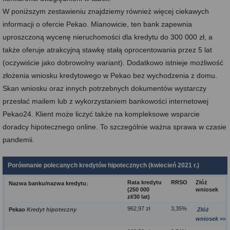
W poniższym zestawieniu znajdziemy również więcej ciekawych
informacji o ofercie Pekao. Mianowicie, ten bank zapewnia
uproszczoną wycenę nieruchomości dla kredytu do 300 000 zł, a
także oferuje atrakcyjną stawkę stałą oprocentowania przez 5 lat
(oczywiście jako dobrowolny wariant). Dodatkowo istnieje możliwość
złożenia wniosku kredytowego w Pekao bez wychodzenia z domu.
Skan wniosku oraz innych potrzebnych dokumentów wystarczy
przesłać mailem lub z wykorzystaniem bankowości internetowej
Pekao24. Klient może liczyć także na kompleksowe wsparcie
doradcy hipotecznego online. To szczególnie ważna sprawa w czasie
pandemii.
Porównanie polecanych kredytów hipotecznych (kwiecień 2021 r.)
Rata kredytu
RRSO
Złóż
Nazwa banku/nazwa kredytu
↓
(250 000
wniosek
zł/30 lat)
962,97 zł
3,35%
Pekao
Kredyt hipoteczny
Złóż
wniosek >>