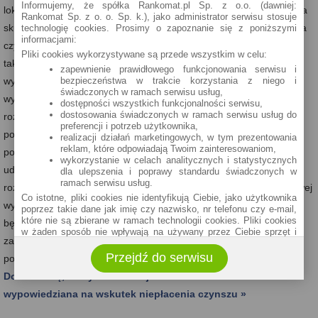
Informujemy, że spółka Rankomat.pl Sp. z o.o. (dawniej:
lokator może pisemnie odmówić akceptacji podwyżki. Taka odmowa
Rankomat Sp. z o. o. Sp. k.), jako administrator serwisu stosuje
skutkuje rozwiązaniem umowy wynajmu po terminie wypowiedzenia
technologię cookies. Prosimy o zapoznanie się z poniższymi
informacjami:
czynszu wynoszącym co najmniej 3 miesiące. Przed upływem
Pliki cookies wykorzystywane są przede wszystkim w celu:
takiego terminu, najemca nadal płaci czynsz o dotychczasowej
zapewnienie prawidłowego funkcjonowania serwisu i
bezpieczeństwa w trakcie korzystania z niego i
wysokości. W ciągu dwóch miesięcy od dnia wypowiedzenia
świadczonych w ramach serwisu usług,
wysokości czynszu, można również wnieść do sądu pozew. Takie
dostępności wszystkich funkcjonalności serwisu,
dostosowania świadczonych w ramach serwisu usług do
rozwiązanie będzie zasadne, jeżeli najemca jest przekonany, że
preferencji i potrzeb użytkownika,
podwyżka czynszu łamie obowiązujące przepisy. W toku
realizacji działań marketingowych, w tym prezentowania
reklam, które odpowiadają Twoim zainteresowaniom,
postępowania sądowego to właściciel lokalu będzie musiał
wykorzystanie w celach analitycznych i statystycznych
udowodnić słuszność podwyżki. Co ważne, do czasu ostatecznego
dla ulepszenia i poprawy standardu świadczonych w
ramach serwisu usług.
rozstrzygnięcia sprawy lokator może płacić czynsz w dotychczasowej
Co istotne, pliki cookies nie identyfikują Ciebie, jako użytkownika
wysokości. Dopiero po ewentualnej przegranej w sądzie, najemca
poprzez takie dane jak imię czy nazwisko, nr telefonu czy e-mail,
które nie są zbierane w ramach technologii cookies. Pliki cookies
będzie musiał zapłacić właścicielowi „M” wyrównanie dotyczące
w żaden sposób nie wpływają na używany przez Ciebie sprzęt i
zaległego czynszu (za okres od upływu terminu wypowiedzenia
oprogramowanie.
Przejdź do serwisu
Zakres wykorzystywania plików cookies możliwy jest do
podwyżki).
określenia w ustawieniach przeglądarki każdego użytkownika. Bez
Dowiedz się, kiedy umowa najmu mieszkania zostanie
wprowadzenia zmian ustawień, informacje w plikach cookies mogą
być zapisywane w pamięci Twojego urządzenia.
wypowiedziana na wskutek niepłacenia czynszu »
Administratorem danych pozyskiwanych w technologii cookies jest