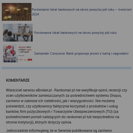
na swoich stronach internetowych technologię "cookies".
Porównanie lokat bankowych na okres powyżej pół roku – kwiecień
Zasady wykorzystania informacji dostarczonych przez
2024
użytkownika w ramach technologii cookies w trakcie korzystania
ze stron internetowych i Rankomat określa niniejszy dokument.
Każdy użytkownik serwisów Rankomat proszony jest o
zapoznanie się z niniejszym dokumentem i zawartymi w nim
Porównanie lokat bankowych na okres powyżej pół roku
informacjami.
Rankomat używa na stronach internetowych swoich serwisów
technologii cookies (tj. plików tekstowych, tzw. ciasteczek) i
innych podobnych technologii do zapisywania informacji o
Santander Consumer Bank proponuje jesień z kartą i nagrodami
sposobie korzystania przez użytkownika z tych stron
internetowych.
Każdy użytkownik ma prawo wyboru w zakresie udostępniania
informacji, które go dotyczą.
1. Pliki "cookies"
KOMENTARZE
Pliki typu "cookies" ("ciasteczka"), to informacje, zapisywane
Właściciel serwisu eBroker.pl - Rankomat.pl nie weryfikuje opinii, recenzji czy
przez przeglądarkę użytkownika, obejmujące zawartość tekstową
ocen użytkowników zamieszczanych za pośrednictwem systemu Disqus,
które mogą zawierać dane osobowe w postaci adresu IP
komputera oraz unikalnego identyfikatora urządzenia zapisanego w
zarówno w zakresie ich rzetelności, jak i wiarygodności. Nie możemy
pliku. Pliki te nie są przechowywane na serwerach spółki, a dane z
potwierdzić, czy użytkownicy faktycznie korzystali z produktów i usług
nich są odczytywane jedynie podczas wizyty na stronie. Dzięki
banków, firm pożyczkowych i Towarzystw Ubezpieczeniowych (TU) (za
plikom cookies strony internetowe pamiętają preferencje
pośrednictwem portali należących do rankomat.pl lub bezpośrednio na
użytkownika, np. ulubione strony internetowe. Pliki cookies nie
stronie instytucji), których dotyczy opinia.
identyfikują użytkownika poprzez takie dane jak imię czy nazwisko
i nie są zbierane w ramach technologii cookies, nie mają wpływu
Jednocześnie informujemy, że w Serwisie publikowane są zarówno