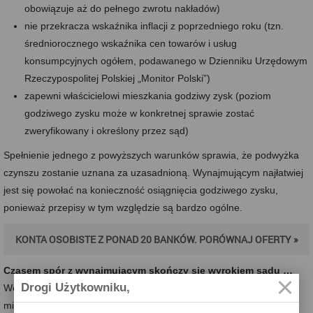
obowiązuje aż do pełnego zwrotu nakładów)
nie przekracza wskaźnika inflacji z poprzedniego roku (tzn.
średniorocznego wskaźnika cen towarów i usług
konsumpcyjnych ogółem, podawanego w Dzienniku Urzędowym
Rzeczypospolitej Polskiej „Monitor Polski”)
zapewni właścicielowi mieszkania godziwy zysk (poziom
godziwego zysku może w konkretnej sprawie zostać
zweryfikowany i określony przez sąd)
Spełnienie jednego z powyższych warunków sprawia, że podwyżka
czynszu zostanie uznana za uzasadnioną. Wynajmującym najłatwiej
jest się powołać na konieczność osiągnięcia godziwego zysku,
ponieważ przepisy w tym względzie są bardzo ogólne.
KONTA OSOBISTE Z PONAD 20 BANKÓW. PORÓWNAJ OFERTY »
Czasem spór z wynajmującym skończy się wyrokiem sądu …
Drogi Użytkowniku,
Wedle ustawy o ochronie praw lokatorów, przed upływem dwóch
miesięcy od daty wypowiedzenia wcześniejszej wysokości czynszu,