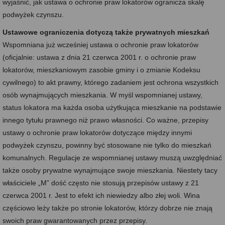
wyjaśnić, jak ustawa o ochronie praw lokatorów ogranicza skalę
podwyżek czynszu.
Ustawowe ograniczenia dotyczą także prywatnych mieszkań
Wspomniana już wcześniej ustawa o ochronie praw lokatorów
(oficjalnie: ustawa z dnia 21 czerwca 2001 r. o ochronie praw
lokatorów, mieszkaniowym zasobie gminy i o zmianie Kodeksu
cywilnego) to akt prawny, którego zadaniem jest ochrona wszystkich
osób wynajmujących mieszkania. W myśl wspomnianej ustawy,
status lokatora ma każda osoba użytkująca mieszkanie na podstawie
innego tytułu prawnego niż prawo własności. Co ważne, przepisy
ustawy o ochronie praw lokatorów dotyczące między innymi
podwyżek czynszu, powinny być stosowane nie tylko do mieszkań
komunalnych. Regulacje ze wspomnianej ustawy muszą uwzględniać
także osoby prywatne wynajmujące swoje mieszkania. Niestety tacy
właściciele „M” dość często nie stosują przepisów ustawy z 21
czerwca 2001 r. Jest to efekt ich niewiedzy albo złej woli. Wina
częściowo leży także po stronie lokatorów, którzy dobrze nie znają
swoich praw gwarantowanych przez przepisy.