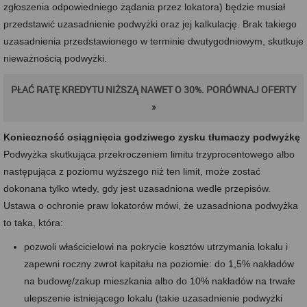
zgłoszenia odpowiedniego żądania przez lokatora) będzie musiał
przedstawić uzasadnienie podwyżki oraz jej kalkulację. Brak takiego
uzasadnienia przedstawionego w terminie dwutygodniowym, skutkuje
nieważnością podwyżki.
PŁAĆ RATĘ KREDYTU NIŻSZĄ NAWET O 30%. PORÓWNAJ OFERTY
»
Konieczność osiągnięcia godziwego zysku tłumaczy podwyżkę
Podwyżka skutkująca przekroczeniem limitu trzyprocentowego albo
następująca z poziomu wyższego niż ten limit, może zostać
dokonana tylko wtedy, gdy jest uzasadniona wedle przepisów.
Ustawa o ochronie praw lokatorów mówi, że uzasadniona podwyżka
to taka, która:
pozwoli właścicielowi na pokrycie kosztów utrzymania lokalu i
zapewni roczny zwrot kapitału na poziomie: do 1,5% nakładów
na budowę/zakup mieszkania albo do 10% nakładów na trwałe
ulepszenie istniejącego lokalu (takie uzasadnienie podwyżki