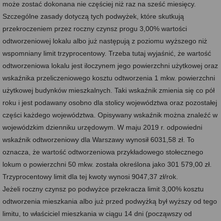
może zostać dokonana nie częściej niż raz na sześć miesięcy.
Szczególne zasady dotyczą tych podwyżek, które skutkują
przekroczeniem przez roczny czynsz progu 3,00% wartości
odtworzeniowej lokalu albo już następują z poziomu wyższego niż
wspomniany limit trzyprocentowy. Trzeba tutaj wyjaśnić, że wartość
odtworzeniowa lokalu jest iloczynem jego powierzchni użytkowej oraz
wskaźnika przeliczeniowego kosztu odtworzenia 1 mkw. powierzchni
użytkowej budynków mieszkalnych. Taki wskaźnik zmienia się co pół
roku i jest podawany osobno dla stolicy województwa oraz pozostałej
części każdego województwa. Opisywany wskaźnik można znaleźć w
wojewódzkim dzienniku urzędowym. W maju 2019 r. odpowiedni
wskaźnik odtworzeniowy dla Warszawy wynosił 6031,58 zł. To
oznacza, że wartość odtworzeniowa przykładowego stołecznego
lokum o powierzchni 50 mkw. została określona jako 301 579,00 zł.
Trzyprocentowy limit dla tej kwoty wynosi 9047,37 zł/rok.
Jeżeli roczny czynsz po podwyżce przekracza limit 3,00% kosztu
odtworzenia mieszkania albo już przed podwyżką był wyższy od tego
limitu, to właściciel mieszkania w ciągu 14 dni (począwszy od