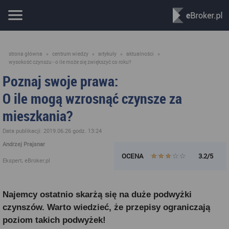
strona główna
»
centrum wiedzy
»
artykuły
»
aktualności
»
wysokość czynszu - o ile może się zwiększyć co roku?
Poznaj swoje prawa:
O ile mogą wzrosnąć czynsze za
mieszkania?
Data publikacji: 2019.06.26 godz. 13:24
Andrzej Prajsnar
OCENA
3.2/5
Ekspert, eBroker.pl
Najemcy ostatnio skarżą się na duże podwyżki
czynszów. Warto wiedzieć, że przepisy ograniczają
poziom takich podwyżek!