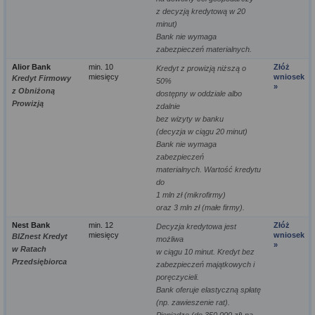
z decyzją kredytową w 20
minut)
Bank nie wymaga
zabezpieczeń materialnych.
Alior Bank
min. 10
Złóż
Kredyt z prowizją niższą o
miesięcy
wniosek
Kredyt Firmowy
50%
»
z Obniżoną
dostępny w oddziale albo
Prowizją
zdalnie
bez wizyty w banku
(decyzja w ciągu 20 minut)
Bank nie wymaga
zabezpieczeń
materialnych. Wartość kredytu
do
1 mln zł (mikrofirmy)
oraz 3 mln zł (małe firmy).
Nest Bank
min. 12
Złóż
Decyzja kredytowa jest
miesięcy
wniosek
BIZnest Kredyt
możliwa
»
w Ratach
w ciągu 10 minut. Kredyt bez
Przedsiębiorca
zabezpieczeń majątkowych i
poręczycieli.
Bank oferuje elastyczną spłatę
(np. zawieszenie rat).