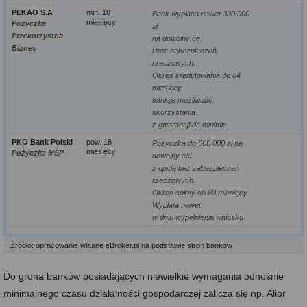
PEKAO S.A
min. 18
Bank wypłaca nawet 300 000
miesięcy
Pożyczka
zł
Przekorzystna
na dowolny cel
Biznes
i bez zabezpieczeń
rzeczowych.
Okres kredytowania do 84
miesięcy.
Istnieje możliwość
skorzystania
z gwarancji de minimis.
PKO Bank Polski
pow. 18
Pożyczka do 500 000 zł na
miesięcy
Pożyczka MSP
dowolny cel
z opcją bez zabezpieczeń
rzeczowych.
Okres spłaty do 60 miesięcy.
Wypłata nawet
w dniu wypełnienia wniosku.
Źródło: opracowanie własne eBroker.pl na podstawie stron banków
Do grona banków posiadających niewielkie wymagania odnośnie
minimalnego czasu działalności gospodarczej zalicza się np. Alior