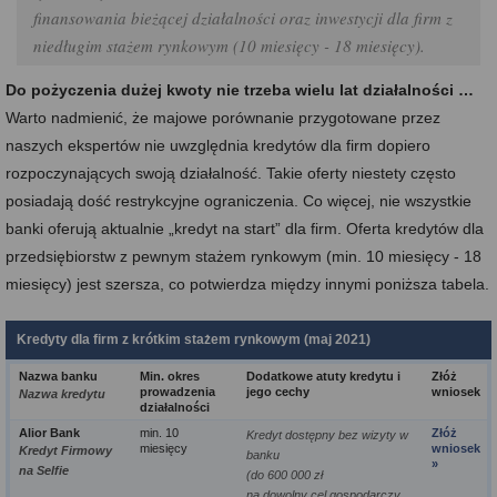
finansowania bieżącej działalności oraz inwestycji dla firm z
niedługim stażem rynkowym (10 miesięcy - 18 miesięcy).
Do pożyczenia dużej kwoty nie trzeba wielu lat działalności …
Warto nadmienić, że majowe porównanie przygotowane przez
naszych ekspertów nie uwzględnia kredytów dla firm dopiero
rozpoczynających swoją działalność. Takie oferty niestety często
posiadają dość restrykcyjne ograniczenia. Co więcej, nie wszystkie
banki oferują aktualnie „kredyt na start” dla firm. Oferta kredytów dla
przedsiębiorstw z pewnym stażem rynkowym (min. 10 miesięcy - 18
miesięcy) jest szersza, co potwierdza między innymi poniższa tabela.
Kredyty dla firm z krótkim stażem rynkowym (maj 2021)
Nazwa banku
Min. okres
Dodatkowe atuty kredytu i
Złóż
prowadzenia
jego cechy
wniosek
Nazwa kredytu
działalności
Alior Bank
min. 10
Złóż
Kredyt dostępny bez wizyty w
miesięcy
wniosek
Kredyt Firmowy
banku
»
na Selfie
(do 600 000 zł
na dowolny cel gospodarczy