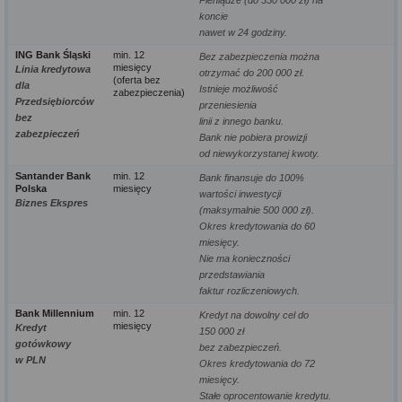
Pieniądze (do 350 000 zł) na
koncie
nawet w 24 godziny.
ING Bank Śląski
min. 12
Bez zabezpieczenia można
miesięcy
Linia kredytowa
otrzymać do 200 000 zł.
(oferta bez
dla
Istnieje możliwość
zabezpieczenia)
Przedsiębiorców
przeniesienia
bez
linii z innego banku.
zabezpieczeń
Bank nie pobiera prowizji
od niewykorzystanej kwoty.
Santander Bank
min. 12
Bank finansuje do 100%
Polska
miesięcy
wartości inwestycji
Biznes Ekspres
(maksymalnie 500 000 zł).
Okres kredytowania do 60
miesięcy.
Nie ma konieczności
przedstawiania
faktur rozliczeniowych.
Bank Millennium
min. 12
Kredyt na dowolny cel do
miesięcy
Kredyt
150 000 zł
gotówkowy
bez zabezpieczeń.
w PLN
Okres kredytowania do 72
miesięcy.
Stałe oprocentowanie kredytu.