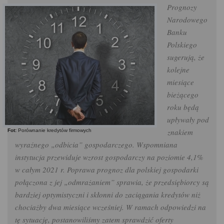
Prognozy
Narodowego
Banku
Polskiego
sugerują, że
kolejne
miesiące
bieżącego
roku będą
upływały pod
znakiem
Fot:
Porównanie kredytów firmowych
wyraźnego „odbicia” gospodarczego. Wspomniana
instytucja przewiduje wzrost gospodarczy na poziomie 4,1%
w całym 2021 r. Poprawa prognoz dla polskiej gospodarki
połączona z jej „odmrażaniem” sprawia, że przedsiębiorcy są
bardziej optymistyczni i skłonni do zaciągania kredytów niż
chociażby dwa miesiące wcześniej. W ramach odpowiedzi na
tę sytuację, postanowiliśmy zatem sprawdzić oferty