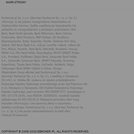
preferencji użytkownika, umożliwiają Rankomat
MAPA STRONY
prowadzenie kampanii reklamowych w technologii
Google Adwords lub Google Adsense - w ten sposób
mogą być kierowane do Ciebie interesujące Cię
reklamy, zarówno na stronach Rankomat, jak i poza
nimi.
Disqus - w serwisie https://ebroker.pl znajduje się system
wprowadzania komentarzy oferowany przez Disqus Inc.
W ramach tego systemu wszelkie komentarze
zarejestrowane serwisie https://ebroker.pl są
przetwarzane przez Disqus Inc. Pozostawienie
komentarza na stronie https://ebroker.pl oznacza, że
Disqus Inc zarejestruje jego treść, czas dodania oraz
adres IP użytkownika, który go pozostawił, jak również
informacje o przeglądarce i systemie operacyjnym, z
którego dany użytkownik korzystał. Z zasadami
prywatności dotyczącymi korzystania z systemu
komentarzy Disqus można zapoznać się na stronie
https://help.disqus.com/terms-and-policies/disqus-
privacy-policy.
Badania i analizy usług
Pliki cookies związane z badaniami sieci Internet pochodzą od
spółek Polskie Badania Internetu Sp. z o.o., Gemius S.A.
oraz Google Inc.
Wykorzystując oprogramowanie Google Analytics oraz
Gemius, witryna działając w oparciu o odpowiednie umowy z
wymienionymi podmiotami, zamieszcza w komputerze
COPYRIGHT © 2008-2026 EBROKER.PL. ALL RIGHTS RESERVED.