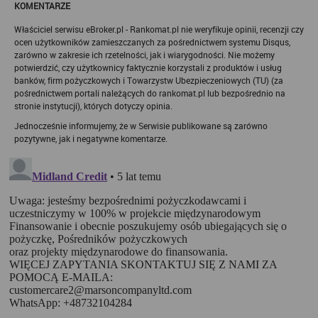
KOMENTARZE
Rankomat używa na stronach internetowych swoich serwisów
technologii cookies (tj. plików tekstowych, tzw. ciasteczek) i
innych podobnych technologii do zapisywania informacji o
Właściciel serwisu eBroker.pl - Rankomat.pl nie weryfikuje opinii, recenzji czy
sposobie korzystania przez użytkownika z tych stron
ocen użytkowników zamieszczanych za pośrednictwem systemu Disqus,
internetowych.
zarówno w zakresie ich rzetelności, jak i wiarygodności. Nie możemy
Każdy użytkownik ma prawo wyboru w zakresie udostępniania
potwierdzić, czy użytkownicy faktycznie korzystali z produktów i usług
informacji, które go dotyczą.
banków, firm pożyczkowych i Towarzystw Ubezpieczeniowych (TU) (za
pośrednictwem portali należących do rankomat.pl lub bezpośrednio na
1. Pliki "cookies"
stronie instytucji), których dotyczy opinia.
Pliki typu "cookies" ("ciasteczka"), to informacje, zapisywane
przez przeglądarkę użytkownika, obejmujące zawartość tekstową
Jednocześnie informujemy, że w Serwisie publikowane są zarówno
które mogą zawierać dane osobowe w postaci adresu IP
pozytywne, jak i negatywne komentarze.
komputera oraz unikalnego identyfikatora urządzenia zapisanego w
pliku. Pliki te nie są przechowywane na serwerach spółki, a dane z
nich są odczytywane jedynie podczas wizyty na stronie. Dzięki
plikom cookies strony internetowe pamiętają preferencje
użytkownika, np. ulubione strony internetowe. Pliki cookies nie
identyfikują użytkownika poprzez takie dane jak imię czy nazwisko
i nie są zbierane w ramach technologii cookies, nie mają wpływu
na sprzęt i oprogramowanie użytkownika. Więcej informacji o
plikach "cookies" można znaleźć na stronie
https://www.aboutcook
ies.org/
2. W jakim celu wykorzystywane są pliki
cookies i inne podobne technologie
Informacje zapisane w plikach cookies pomagają w dostosowaniu
zawartości strony internetowej do oczekiwań i potrzeb danego