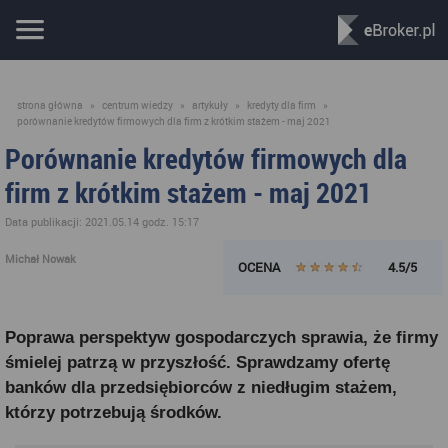
strona główna
»
centrum wiedzy
»
artykuły
»
kredyty dla firm
»
porównanie kredytów firmowych dla firm z krótkim stażem - maj 2021
Porównanie kredytów firmowych dla
firm z krótkim stażem - maj 2021
Data publikacji: 2021.05.14 godz. 15:17
Michał Nowak
OCENA
4.5/5
Poprawa perspektyw gospodarczych sprawia, że firmy
śmielej patrzą w przyszłość. Sprawdzamy ofertę
banków dla przedsiębiorców z niedługim stażem,
którzy potrzebują środków.