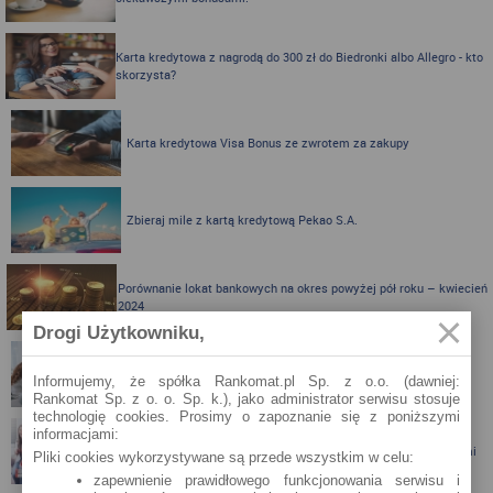
Karta kredytowa z nagrodą do 300 zł do Biedronki albo Allegro - kto
skorzysta?
Karta kredytowa Visa Bonus ze zwrotem za zakupy
Zbieraj mile z kartą kredytową Pekao S.A.
Porównanie lokat bankowych na okres powyżej pół roku – kwiecień
2024
Drogi Użytkowniku,
Porównanie lokat bankowych na okres powyżej pół roku
Informujemy, że spółka Rankomat.pl Sp. z o.o. (dawniej:
Rankomat Sp. z o. o. Sp. k.), jako administrator serwisu stosuje
technologię cookies. Prosimy o zapoznanie się z poniższymi
informacjami:
Santander Consumer Bank proponuje jesień z kartą i nagrodami
Pliki cookies wykorzystywane są przede wszystkim w celu:
zapewnienie prawidłowego funkcjonowania serwisu i