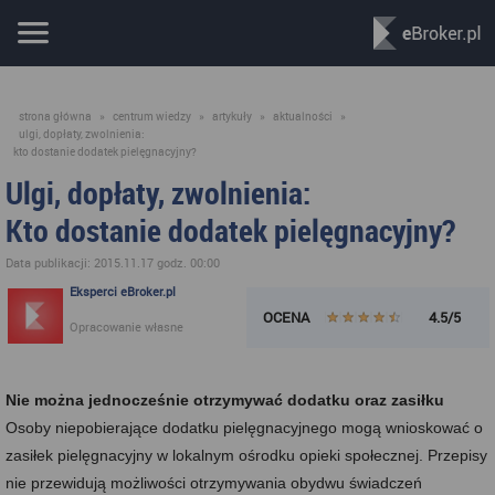
strona główna
»
centrum wiedzy
»
artykuły
»
aktualności
»
ulgi, dopłaty, zwolnienia:
kto dostanie dodatek pielęgnacyjny?
Ulgi, dopłaty, zwolnienia:
Kto dostanie dodatek pielęgnacyjny?
Data publikacji: 2015.11.17 godz. 00:00
Eksperci eBroker.pl
OCENA
4.5/5
Opracowanie własne
Nie można jednocześnie otrzymywać dodatku oraz zasiłku
Osoby niepobierające dodatku pielęgnacyjnego mogą wnioskować o
zasiłek pielęgnacyjny w lokalnym ośrodku opieki społecznej. Przepisy
nie przewidują możliwości otrzymywania obydwu świadczeń