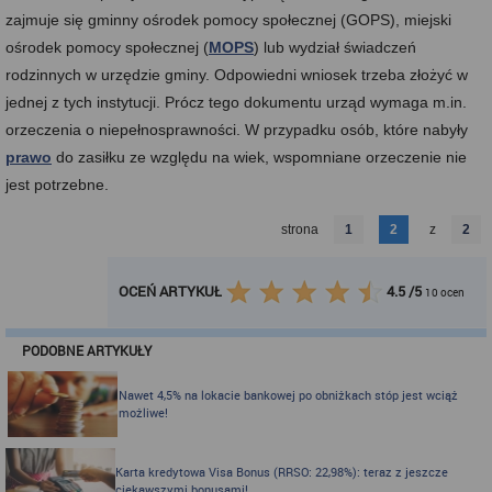
zajmuje się gminny ośrodek pomocy społecznej (GOPS), miejski
ośrodek pomocy społecznej (
MOPS
) lub wydział świadczeń
rodzinnych w urzędzie gminy. Odpowiedni wniosek trzeba złożyć w
jednej z tych instytucji. Prócz tego dokumentu urząd wymaga m.in.
orzeczenia o niepełnosprawności. W przypadku osób, które nabyły
prawo
do zasiłku ze względu na wiek, wspomniane orzeczenie nie
jest potrzebne.
strona
1
2
z
2
OCEŃ ARTYKUŁ
4.5
/
5
10
ocen
PODOBNE ARTYKUŁY
Nawet 4,5% na lokacie bankowej po obniżkach stóp jest wciąż
możliwe!
Karta kredytowa Visa Bonus (RRSO: 22,98%): teraz z jeszcze
ciekawszymi bonusami!