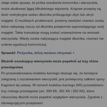
zdaje sobie sprawy, że próba oszukania komornika i wierzyciela,
może skutkować
kar
ą kilkuletniego więzienia. Krajowe przepisy są
dość restrykcyjne wobec dłużnika próbującego zbyć lub ukryć
majątek. O możliwych problemach, powinny wiedzieć również osoby,
które nabywają rzeczy od dłużnika potajemnie wyprzedającego swój
majątek. Takie transakcje mogą zostać unieważnione na wniosek
wierzyciela. Wtedy osoba nabywająca majątek dłużnika, również nie
uniknie egzekucji komorniczej.
Sprawdź:
Pożyczka, którą możesz otrzymać »
Dłużnik oszukujący wierzyciela może popełnić aż trzy różne
przestępstwa
Po przeanalizowaniu kodeksu karnego okazuje się, że tematyce
związanej z oszukiwaniem wierzycieli, jest poświęcony całkiem spory
fragment tej ustawy. W ramach kodeksu karnego (KK) przewidziano
trzy rodzaje przestępstw (art. 300 KK, 301 KK i 302 KK), które
nieuczciwy dłużnik może popełnić względem wierzyciela. Zgodnie z
obowiązującymi przepisami: