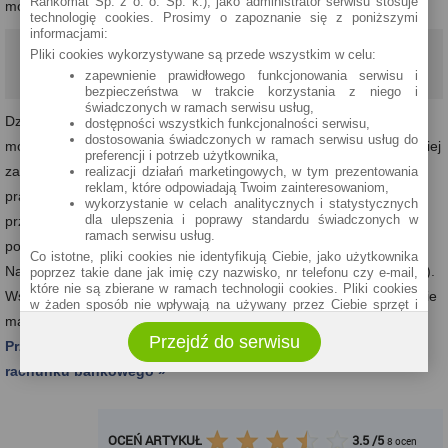
Rankomat Sp. z o. o. Sp. k.), jako administrator serwisu stosuje
mogła wiedzieć o intencjach dłużnika.
technologię cookies. Prosimy o zapoznanie się z poniższymi
informacjami:
60 FIRM POŻYCZKOWYCH W JEDNYM MIEJSCU. PORÓWNAJ
Pliki cookies wykorzystywane są przede wszystkim w celu:
OFERTY »
zapewnienie prawidłowego funkcjonowania serwisu i
bezpieczeństwa w trakcie korzystania z niego i
świadczonych w ramach serwisu usług,
Dzięki skutecznemu zastosowaniu skargi pauliańskiej, wierzyciel
dostępności wszystkich funkcjonalności serwisu,
dostosowania świadczonych w ramach serwisu usług do
może na zasadach pierwszeństwa przed wierzycielami osoby trzeciej
preferencji i potrzeb użytkownika,
zaspokoić swoje roszczenia z majątku, którego dotyczyła czynność
realizacji działań marketingowych, w tym prezentowania
reklam, które odpowiadają Twoim zainteresowaniom,
prawna uznana za bezskuteczną. Przedmiot zbyty lub darowany
wykorzystanie w celach analitycznych i statystycznych
dla ulepszenia i poprawy standardu świadczonych w
przez dłużnika traktuje się tak, jak gdyby nadal znajdował się w
ramach serwisu usług.
posiadaniu pierwotnego właściciela (zobacz Postanowienie Sądu
Co istotne, pliki cookies nie identyfikują Ciebie, jako użytkownika
Najwyższego z 12 grudnia 2012 roku - sygnatura akt III CZP 79/12).
poprzez takie dane jak imię czy nazwisko, nr telefonu czy e-mail,
które nie są zbierane w ramach technologii cookies. Pliki cookies
Wspomniana zasada ułatwia wierzycielowi i komornikowi odzyskanie
w żaden sposób nie wpływają na używany przez Ciebie sprzęt i
majątku przekazanego przez dłużnika osobie trzeciej.
oprogramowanie.
Przejdź do serwisu
Zakres wykorzystywania plików cookies możliwy jest do
Przeczytaj, jakie są nowe zasady egzekucji komorniczej z
określenia w ustawieniach przeglądarki każdego użytkownika. Bez
rachunku bankowego »
wprowadzenia zmian ustawień, informacje w plikach cookies mogą
być zapisywane w pamięci Twojego urządzenia.
Administratorem danych pozyskiwanych w technologii cookies jest
spółka Rankomat.pl Sp. z o.o. (dawniej: Rankomat Sp. z o. o. Sp.
OCEŃ ARTYKUŁ
3.5
/
5
8
ocen
k.) z siedzibą w Warszawie, ul. Wolska 88, 01 - 141 Warszawa.