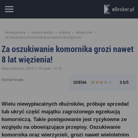
strona główna
»
centrum wiedzy
»
artykuły
»
aktualności
»
za oszukiwanie komornika grozi nawet 8 lat więzienia!
Za oszukiwanie komornika grozi nawet
8 lat więzienia!
Data publikacji: 2016.11.04 godz. 14:18
Michał Nowak
OCENA
3.5/5
Wielu niewypłacalnych dłużników, próbuje sprzedać
lub ukryć część majątku zagrożonego egzekucją
komorniczą. Takie postępowanie jest ryzykowne ze
względu na obowiązujące przepisy. Oszukiwanie
komornika oraz wierzycieli, grozi nawet wieloletnim