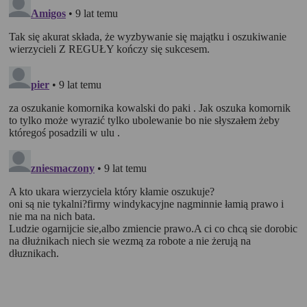
ies.org/
2. W jakim celu wykorzystywane są pliki
cookies i inne podobne technologie
Informacje zapisane w plikach cookies pomagają w dostosowaniu
zawartości strony internetowej do oczekiwań i potrzeb danego
użytkownika. użytkowników. Przykładowo:
cookies systemowe są niezbędne dla prawidłowego
funkcjonowania pewnych elementów strony i utrzymania
połączenia z serwerem;
cookies uwierzytelniające pomagają w korzystanie z
dodatkowych funkcjonalności strony, umożliwiają łatwe
logowanie, zapamiętanie ustawień strony internetowej,
wybranych przez użytkownika,
cookie analityczne, służą do badania i analizy zasięgu
strony internetowej, jej odwiedzalności przez
użytkowników, preferencji i zachowań użytkowników
podczas odwiedzin strony i służą do poprawy jakości
usług oferowanych za pośrednictwem strony.
Rankomat wykorzystuje w swoich serwisach internetowych pliki
cookies w następujących celach:
potwierdzenie preferencji, udostępnienia określonych
funkcji i usługi, czyli uzyskanie informacji na temat
preferencji językowych i komunikacyjnych użytkownika,
zapewnienie pomocy przy wypełnianiu formularzy w
witrynie.