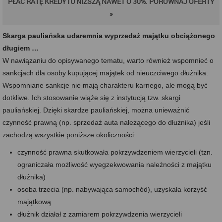
PŁAĆ RATĘ KREDYTU NIŻSZĄ NAWET O 30%. PORÓWNAJ OFERTY
»
Skarga pauliańska udaremnia wyprzedaż majątku obciążonego
długiem …
W nawiązaniu do opisywanego tematu, warto również wspomnieć o
sankcjach dla osoby kupującej majątek od nieuczciwego dłużnika.
Wspomniane sankcje nie mają charakteru karnego, ale mogą być
dotkliwe. Ich stosowanie wiąże się z instytucją tzw. skargi
pauliańskiej. Dzięki skardze pauliańskiej, można unieważnić
czynność prawną (np. sprzedaż auta należącego do dłużnika) jeśli
zachodzą wszystkie poniższe okoliczności:
czynność prawna skutkowała pokrzywdzeniem wierzycieli (tzn.
ograniczała możliwość wyegzekwowania należności z majątku
dłużnika)
osoba trzecia (np. nabywająca samochód), uzyskała korzyść
majątkową
dłużnik działał z zamiarem pokrzywdzenia wierzycieli