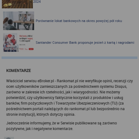
2024
Zasady wykorzystania informacji dostarczonych przez
użytkownika w ramach technologii cookies w trakcie korzystania
ze stron internetowych i Rankomat określa niniejszy dokument.
Każdy użytkownik serwisów Rankomat proszony jest o
Porównanie lokat bankowych na okres powyżej pół roku
zapoznanie się z niniejszym dokumentem i zawartymi w nim
informacjami.
Rankomat używa na stronach internetowych swoich serwisów
technologii cookies (tj. plików tekstowych, tzw. ciasteczek) i
Santander Consumer Bank proponuje jesień z kartą i nagrodami
innych podobnych technologii do zapisywania informacji o
sposobie korzystania przez użytkownika z tych stron
internetowych.
Każdy użytkownik ma prawo wyboru w zakresie udostępniania
informacji, które go dotyczą.
KOMENTARZE
1. Pliki "cookies"
Właściciel serwisu eBroker.pl - Rankomat.pl nie weryfikuje opinii, recenzji czy
Pliki typu "cookies" ("ciasteczka"), to informacje, zapisywane
ocen użytkowników zamieszczanych za pośrednictwem systemu Disqus,
przez przeglądarkę użytkownika, obejmujące zawartość tekstową
zarówno w zakresie ich rzetelności, jak i wiarygodności. Nie możemy
które mogą zawierać dane osobowe w postaci adresu IP
potwierdzić, czy użytkownicy faktycznie korzystali z produktów i usług
komputera oraz unikalnego identyfikatora urządzenia zapisanego w
banków, firm pożyczkowych i Towarzystw Ubezpieczeniowych (TU) (za
pliku. Pliki te nie są przechowywane na serwerach spółki, a dane z
nich są odczytywane jedynie podczas wizyty na stronie. Dzięki
pośrednictwem portali należących do rankomat.pl lub bezpośrednio na
plikom cookies strony internetowe pamiętają preferencje
stronie instytucji), których dotyczy opinia.
użytkownika, np. ulubione strony internetowe. Pliki cookies nie
Jednocześnie informujemy, że w Serwisie publikowane są zarówno
identyfikują użytkownika poprzez takie dane jak imię czy nazwisko
i nie są zbierane w ramach technologii cookies, nie mają wpływu
pozytywne, jak i negatywne komentarze.
na sprzęt i oprogramowanie użytkownika. Więcej informacji o
plikach "cookies" można znaleźć na stronie
https://www.aboutcook