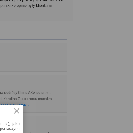
poniższe opinie były klientami
iura podróży Olimp AXA po prostu
ni Karolina Z. po prostu masakra.
bacz całą opinię »
. k.), jako
 poniższymi