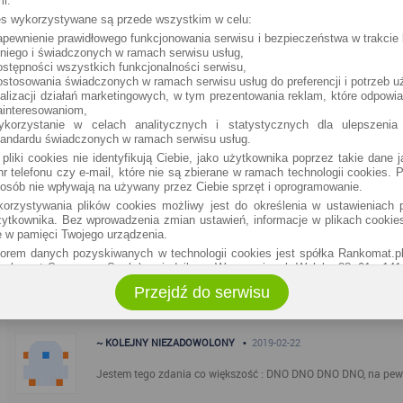
i:
Koszmar...poki sie płaci jest ok, kiedy tylko przyjdzie do wypla
ies wykorzystywane są przede wszystkim w celu:
dokumentów. Np. Moja matka musi udowodnić sadownie ze w w
apewnienie prawidłowego funkcjonowania serwisu i bezpieczeństwa w trakcie 
przez macoche, druga żonę dziadka. Dodam ze slub mial miejsc
 niego i świadczonych w ramach serwisu usług,
ostępności wszystkich funkcjonalności serwisu,
ostosowania świadczonych w ramach serwisu usług do preferencji i potrzeb u
~ Damian •
2019-03-07
ealizacji działań marketingowych, w tym prezentowania reklam, które odpowi
ainteresowaniom,
ykorzystanie w celach analitycznych i statystycznych dla ulepszenia
Złamany palec u nogi.Po skońvczonej chorobie wypełniłem wnio
tandardu świadczonych w ramach serwisu usług.
Historie choroby,leczenie i wszystkie papiery w formie zdjęcia 
 pliki cookies nie identyfikują Ciebie, jako użytkownika poprzez takie dane 
wysyłać dokumentów pocztą). Kasa poi dwóch dniach na konc
r telefonu czy e-mail, które nie są zbierane w ramach technologii cookies. P
osób nie wpływają na używany przez Ciebie sprzęt i oprogramowanie.
orzystywania plików cookies możliwy jest do określenia w ustawieniach p
~ ano •
2019-02-24
ytkownika. Bez wprowadzenia zmian ustawień, informacje w plikach cooki
 w pamięci Twojego urządzenia.
[Moderacja] Stłuczka z winy ich klienta. Brak wyplaty za szkod
torem danych pozyskiwanych w technologii cookies jest spółka Rankomat.pl
Rankomat Sp. z o. o. Sp. k.) z siedzibą w Warszawie, ul. Wolska 88, 01 - 14
moje autko bylo wcześniej rozbite. Autko dwa miesiące w kraju
ko użytkownik w każdym czasie skontaktować się z administratorem p
i sam musze naprawic bo [Moderacja] biegły...
zobacz całą opin
Przejdź do serwisu
.pl, jak również wyrazić sprzeciwu wobec działań administratora.
administratora podejmowane są zgodnie z obowiązującym prawem (zgodnie z
zw. uzasadnionego interesu administratora danych, po to, aby zapewnić ja
~ KOLEJNY NIEZADOWOLONY •
2019-02-22
anie serwisu i odpowiednie dostosowanie usług, świadczonych w ramach
ytkownika. Zasady świadczenia usług w serwisie określa regulamin serwisu.
Jestem tego zdania co większość : DNO DNO DNO DNO, na pewn
ormacji na temat stosowania technologii cookies w serwisie dostępne jest