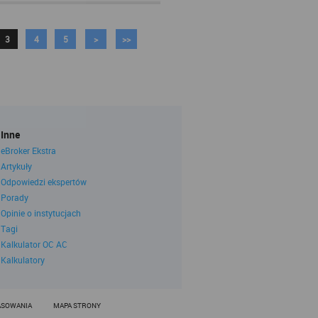
Sp. k.)
3
4
5
>
>>
01-141), ul.
owadzonego
 Krajowego
8-81, oraz
ernetowych
i cookies w
Inne
okumentem i
eBroker Ekstra
Artykuły
(tj. plików
Odpowiedzi ekspertów
 o sposobie
Porady
zą.
Opinie o instytucjach
Tagi
żytkownika,
Kalkulator OC AC
P komputera
Kalkulatory
howywane na
ięki plikom
etowe. Pliki
ą zbierane w
ASOWANIA
MAPA STRONY
ika. Więcej