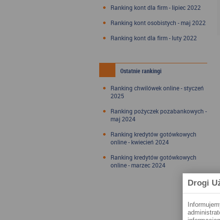
Ranking kont dla firm - lipiec 2022
Ranking kont osobistych - maj 2022
Ranking kont dla firm - luty 2022
Ostatnie rankingi
Ranking chwilówek online - styczeń
2025
Ranking pożyczek pozabankowych -
maj 2024
Ranking kredytów gotówkowych
online - kwiecień 2024
Ranking kredytów gotówkowych
online - marzec 2024
Drogi U
Informujem
administra