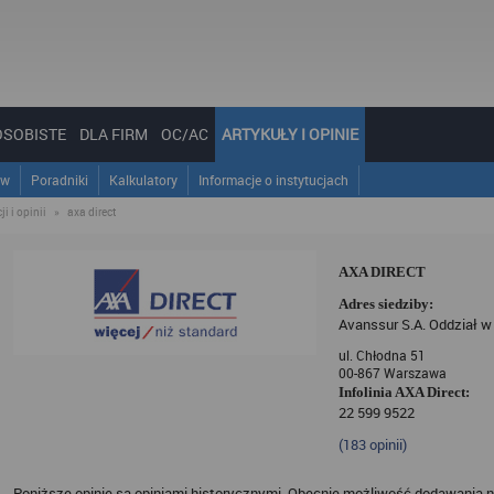
OSOBISTE
DLA FIRM
OC/AC
ARTYKUŁY I OPINIE
ów
Poradniki
Kalkulatory
Informacje o instytucjach
i i opinii
»
axa direct
AXA DIRECT
Adres siedziby:
Avanssur S.A. Oddział 
ul. Chłodna 51
00-867 Warszawa
Infolinia AXA Direct:
22 599 9522
(
183
opinii)
Poniższe opinie są opiniami historycznymi. Obecnie możliwość dodawania n