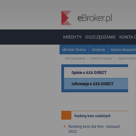
KREDYTY
OSZCZĘDZANIE
KONTA 
eBroker Ekstra
Artykuły
Opinie ekspert
strona główna
»
centrum wiedzy
»
baza instytucj
Opinie o AXA DIRECT
Informacje o AXA DIRECT
Ranking kont osobistych
Ranking kont dla firm - listopad
2022