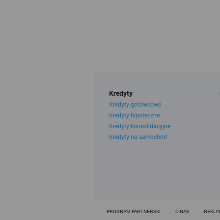
Polity
Rankom
Rankomat.pl
Wolska 88
przez Sąd
Rejestru 
REGON: 36
technologię
Zasady wyk
trakcie kor
Kredyty
Każdy użyt
Kredyty gotówkowe
zawartymi 
Kredyty hipoteczne
Rankomat u
Kredyty konsolidacyjne
tekstowych
korzystania
Kredyty na samochód
Każdy użyt
1. Pliki
Pliki typu
obejmujące
oraz unika
serwerach 
cookies str
cookies nie
PROGRAM PARTNERSKI
O NAS
REKLA
ramach tec