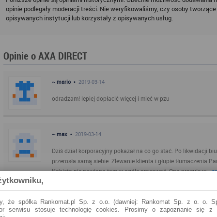
opinie podlegały moderacji treści. Nie weryfikowaliśmy, czy osoby tworzące 
opisywanych instytucji lub korzystały z opisywanych usług.
Opinie o AXA DIRECT
~ mario •
2019-03-14
odradzam! lepiej dopłacić więcej i mieć w pzu
~ max •
2019-03-14
Dziś dział korporacyjny pokazał na co go stać. Po likwidacji b
przerosła samą siebie. Zlewanie klienta i głupie tłumaczenia Pa
Kobieta nie powinna tam w ogóle pracować. Ona pracuje w...
zo
żytkowniku,
~ Zażenowana •
2019-03-13
y, że spółka Rankomat.pl Sp. z o.o. (dawniej: Rankomat Sp. z o. o. Sp
tor serwisu stosuje technologię cookies. Prosimy o zapoznanie się z