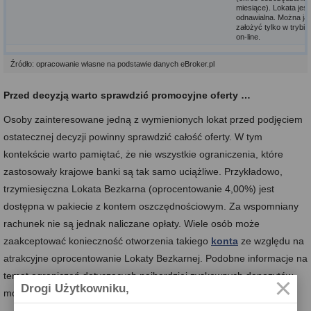
miesiące). Lokata jest
odnawialna. Można ją
założyć tylko w trybie
on-line.
Źródło: opracowanie własne na podstawie danych eBroker.pl
Przed decyzją warto sprawdzić promocyjne oferty …
Osoby zainteresowane jedną z wymienionych lokat przed podjęciem
ostatecznej decyzji powinny sprawdzić całość oferty. W tym
kontekście warto pamiętać, że nie wszystkie ograniczenia, które
zastosowały krajowe banki są tak samo uciążliwe. Przykładowo,
trzymiesięczna Lokata Bezkarna (oprocentowanie 4,00%) jest
dostępna w pakiecie z kontem oszczędnościowym. Za wspomniany
rachunek nie są jednak naliczane opłaty. Wiele osób może
zaakceptować konieczność otworzenia takiego
konta
ze względu na
atrakcyjne oprocentowanie Lokaty Bezkarnej. Podobne informacje na
temat ograniczeń dotyczących najbardziej zyskownych depozytów
Drogi Użytkowniku,
można znaleźć w rankingach eBroker.pl.