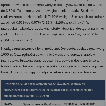
oprocentowania dla prezentowanych depozytów waha się od 3,10%
do 3,30%. To oznacza, że po uwzględnieniu podatku Belki oraz
realistycznego poziomu inflacji (0,10% w ciągu 3 m-cy) ich posiadacz
zarobi od 0,53% do 0,57% (2,12% - 2,28% w skali roku). W
przypadku najbardziej zyskownej oferty, która jest dostępna na rynku
(Lokata Happy z Idea Banku) analogiczna wartość wynosi 0,91%
(3,64% w skali roku.)
Każdą z analizowanych lokat może założyć osoba posiadająca kwotę
1000 zł. Oszczędności powinny być wpłacone poprzez przelew
internetowy. Prezentowane depozyty są bowiem dostępne tylko w
trybie on-line. Takie rozwiązanie jest coraz częściej stosowane przez
banki, które proponują ponadprzeciętne stawki oprocentowania.
Prezentacja lokat pozbawionych haczyków, które cechują się
najwyższym oprocentowaniem (założenia: okres oszczędzania to 3
miesiące, wkład wynosi 10 000 zł)
Nazwa
Minimalna
Dodatkowe
Oprocentowanie
Kapitalizacja