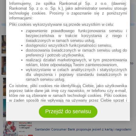
Informujemy, że spółka Rankomat.pl Sp. z o.o. (dawniej:
Rankomat Sp. z o. o. Sp. k.), jako administrator serwisu stosuje
OCEŃ ARTYKUŁ
3.2
/
5
technologię cookies. Prosimy o zapoznanie się z poniższymi
10
ocen
informacjami:
Pliki cookies wykorzystywane są przede wszystkim w celu:
PODOBNE ARTYKUŁY
zapewnienie prawidłowego funkcjonowania serwisu i
bezpieczeństwa w trakcie korzystania z niego i
świadczonych w ramach serwisu usług,
Karta kredytowa Visa Bonus (RRSO: 22,98%): teraz z jeszcze
dostępności wszystkich funkcjonalności serwisu,
ciekawszymi bonusami!
dostosowania świadczonych w ramach serwisu usług do
preferencji i potrzeb użytkownika,
realizacji działań marketingowych, w tym prezentowania
Karta kredytowa z nagrodą do 300 zł do Biedronki albo Allegro - kto
reklam, które odpowiadają Twoim zainteresowaniom,
skorzysta?
wykorzystanie w celach analitycznych i statystycznych
dla ulepszenia i poprawy standardu świadczonych w
ramach serwisu usług.
Co istotne, pliki cookies nie identyfikują Ciebie, jako użytkownika
Karta kredytowa Visa Bonus ze zwrotem za zakupy
poprzez takie dane jak imię czy nazwisko, nr telefonu czy e-mail,
które nie są zbierane w ramach technologii cookies. Pliki cookies
w żaden sposób nie wpływają na używany przez Ciebie sprzęt i
oprogramowanie.
Zbieraj mile z kartą kredytową Pekao S.A.
Przejdź do serwisu
Zakres wykorzystywania plików cookies możliwy jest do
określenia w ustawieniach przeglądarki każdego użytkownika. Bez
wprowadzenia zmian ustawień, informacje w plikach cookies mogą
być zapisywane w pamięci Twojego urządzenia.
Santander Consumer Bank proponuje jesień z kartą i nagrodami
Administratorem danych pozyskiwanych w technologii cookies jest