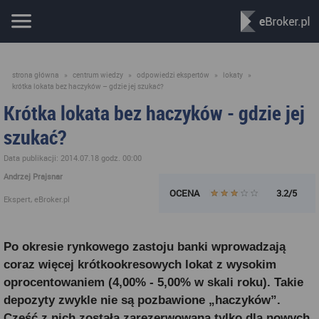
strona główna
»
centrum wiedzy
»
odpowiedzi ekspertów
»
lokaty
»
krótka lokata bez haczyków – gdzie jej szukać?
Krótka lokata bez haczyków - gdzie jej
szukać?
Data publikacji: 2014.07.18 godz. 00:00
Andrzej Prajsnar
OCENA
3.2/5
Ekspert, eBroker.pl
Po okresie rynkowego zastoju banki wprowadzają
coraz więcej krótkookresowych lokat z wysokim
oprocentowaniem (4,00% - 5,00% w skali roku). Takie
depozyty zwykle nie są pozbawione „haczyków”.
Część z nich została zarezerwowana tylko dla nowych