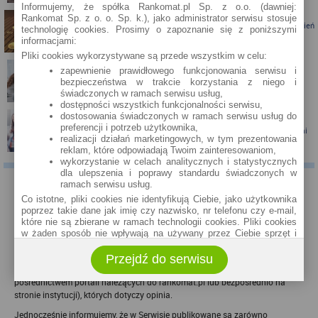
Informujemy, że spółka Rankomat.pl Sp. z o.o. (dawniej:
Rankomat Sp. z o. o. Sp. k.), jako administrator serwisu stosuje
Porównanie lokat bankowych na okres powyżej pół roku – kwiecień
technologię cookies. Prosimy o zapoznanie się z poniższymi
2024
informacjami:
Pliki cookies wykorzystywane są przede wszystkim w celu:
zapewnienie prawidłowego funkcjonowania serwisu i
Porównanie lokat bankowych na okres powyżej pół roku
bezpieczeństwa w trakcie korzystania z niego i
świadczonych w ramach serwisu usług,
dostępności wszystkich funkcjonalności serwisu,
dostosowania świadczonych w ramach serwisu usług do
preferencji i potrzeb użytkownika,
Santander Consumer Bank proponuje jesień z kartą i nagrodami
realizacji działań marketingowych, w tym prezentowania
reklam, które odpowiadają Twoim zainteresowaniom,
wykorzystanie w celach analitycznych i statystycznych
dla ulepszenia i poprawy standardu świadczonych w
ramach serwisu usług.
KOMENTARZE
Co istotne, pliki cookies nie identyfikują Ciebie, jako użytkownika
poprzez takie dane jak imię czy nazwisko, nr telefonu czy e-mail,
Właściciel serwisu eBroker.pl - Rankomat.pl nie weryfikuje opinii, recenzji czy
które nie są zbierane w ramach technologii cookies. Pliki cookies
ocen użytkowników zamieszczanych za pośrednictwem systemu Disqus,
w żaden sposób nie wpływają na używany przez Ciebie sprzęt i
zarówno w zakresie ich rzetelności, jak i wiarygodności. Nie możemy
oprogramowanie.
potwierdzić, czy użytkownicy faktycznie korzystali z produktów i usług
Przejdź do serwisu
Zakres wykorzystywania plików cookies możliwy jest do
banków, firm pożyczkowych i Towarzystw Ubezpieczeniowych (TU) (za
określenia w ustawieniach przeglądarki każdego użytkownika. Bez
pośrednictwem portali należących do rankomat.pl lub bezpośrednio na
wprowadzenia zmian ustawień, informacje w plikach cookies mogą
być zapisywane w pamięci Twojego urządzenia.
stronie instytucji), których dotyczy opinia.
Administratorem danych pozyskiwanych w technologii cookies jest
Jednocześnie informujemy, że w Serwisie publikowane są zarówno