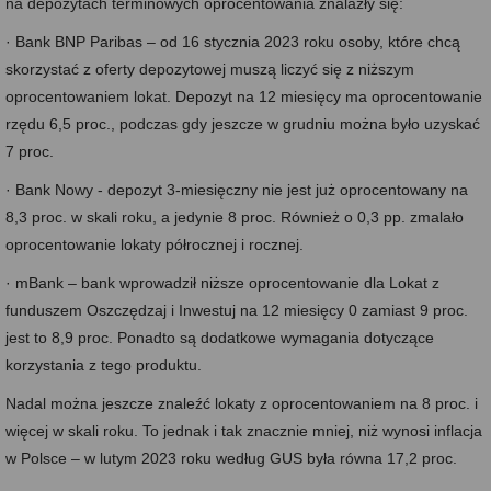
na depozytach terminowych oprocentowania znalazły się:
· Bank BNP Paribas – od 16 stycznia 2023 roku osoby, które chcą
skorzystać z oferty depozytowej muszą liczyć się z niższym
oprocentowaniem lokat. Depozyt na 12 miesięcy ma oprocentowanie
rzędu 6,5 proc., podczas gdy jeszcze w grudniu można było uzyskać
7 proc.
· Bank Nowy - depozyt 3-miesięczny nie jest już oprocentowany na
8,3 proc. w skali roku, a jedynie 8 proc. Również o 0,3 pp. zmalało
oprocentowanie lokaty półrocznej i rocznej.
· mBank – bank wprowadził niższe oprocentowanie dla Lokat z
funduszem Oszczędzaj i Inwestuj na 12 miesięcy 0 zamiast 9 proc.
jest to 8,9 proc. Ponadto są dodatkowe wymagania dotyczące
korzystania z tego produktu.
Nadal można jeszcze znaleźć lokaty z oprocentowaniem na 8 proc. i
więcej w skali roku. To jednak i tak znacznie mniej, niż wynosi inflacja
w Polsce – w lutym 2023 roku według GUS była równa 17,2 proc.