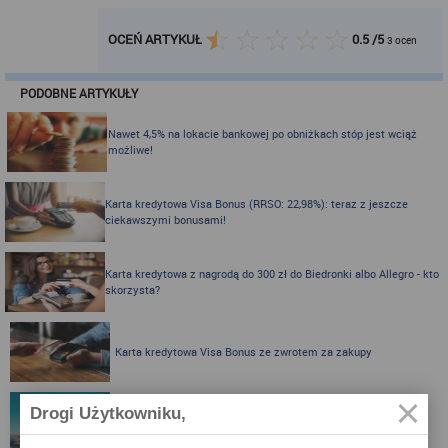
OCEŃ ARTYKUŁ
0.5
/
5
3
ocen
PODOBNE ARTYKUŁY
Nawet 4,5% na lokacie bankowej po obniżkach stóp jest wciąż
możliwe!
Karta kredytowa Visa Bonus (RRSO: 22,98%): teraz z jeszcze
ciekawszymi bonusami!
Karta kredytowa z nagrodą do 300 zł do Biedronki albo Allegro - kto
skorzysta?
Karta kredytowa Visa Bonus ze zwrotem za zakupy
Drogi Użytkowniku,
Zbieraj mile z kartą kredytową Pekao S.A.