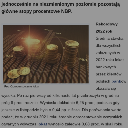
jednocześnie na niezmienionym poziomie pozostają
główne stopy procentowe NBP.
Rekordowy
2022 rok
Średnia stawka
dla wszystkich
założonych w
2022 roku lokat
bankowych
przez klientów
polskich
bank
ów
Fot:
Oprocentowanie lokat
okazała się
wysoka. Po raz pierwszy od kilkunastu lat przekroczyła w grudniu
próg 6 proc. rocznie. Wyniosła dokładnie 6,25 proc., podczas gdy
jeszcze w listopadzie była o 0,44 pp. niższa. Dla porównania warto
podać, że w grudniu 2021 roku średnie oprocentowanie wszystkich
otwartych wówczas
lokat
wynosiło zaledwie 0,68 proc. w skali roku.