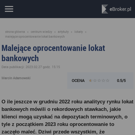
strona główna
»
centrum wiedzy
»
artykuły
»
lokaty
»
malejące oprocentowanie lokat bankowych
Malejące oprocentowanie lokat
bankowych
Data publikacji: 2023.02.27 godz. 15:15
Marcin Adamowski
OCENA
0.5/5
O ile jeszcze w grudniu 2022 roku analitycy rynku lokat
bankowych mówili o rekordowych stawkach, jakie
klienci mogą uzyskać na depozytach terminowych, o
tyle z początkiem 2023 roku oprocentowanie to
zaczęło maleć. Dziwi przede wszystkim, że