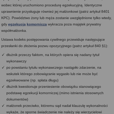
wobec której uruchomiono procedurę egzekucyjną. Identyczne
uprawnienie przysługuje również jej małżonkowi (patrz artykuł 8401
KPC). Powództwo żony lub męża zostanie uwzględnione tylko wtedy,
gdy
egzekucja
komornicza
wykracza poza majątek prywatny
współmałżonka.
Ustawa kodeks postępowania cywilnego przewiduje następujące
przesłanki do złożenia pozwu opozycyjnego (patrz artykuł 840 §1):
dłużnik przeczy faktom, na których opiera się nadany tytuł
wykonawczy
po powstaniu tytułu wykonawczego nastąpiło zdarzenie, na
wskutek którego zobowiązanie wygasło lub nie może być
egzekwowane (np. spłata długu)
dłużnik kwestionuje przeniesienie obowiązku stanowiącego
podstawę egzekucji komorniczej (mimo istnienia stosownych
dokumentów)
małżonek przeciwko, któremu sąd nadał klauzulę wykonalności
wykaże, że sporne świadczenie nie należy się wierzycielowi