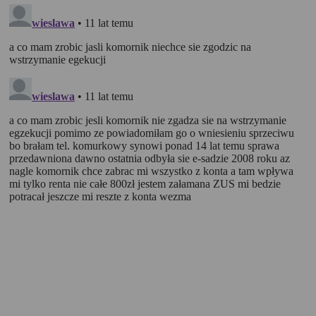
Polityka Cookies serwisów
internetowych spółki Rankomat.pl Sp. z
o.o. (dawniej: Rankomat Sp. z o. o. Sp.
k.)
Rankomat.pl Sp. z o.o. (dawniej: Rankomat Sp. z o. o. Sp. k.), z
siedzibą w Warszawie (01-141), ul. Wolska 88, wpisana do rejestru
przedsiębiorców Krajowego Rejestru Sądowego prowadzonego
przez Sąd Rejonowy dla m.st. Warszawy w Warszawie, XIII
Wydział Gospodarczy Krajowego Rejestru Sądowego, pod
numerem KRS 0000877277, posiadająca nr NIP: 527-275-18-81,
oraz REGON: 363096183, zwana dalej "Rankomat" wykorzystuje
na swoich stronach internetowych technologię "cookies".
Zasady wykorzystania informacji dostarczonych przez
użytkownika w ramach technologii cookies w trakcie korzystania
ze stron internetowych i Rankomat określa niniejszy dokument.
Każdy użytkownik serwisów Rankomat proszony jest o
zapoznanie się z niniejszym dokumentem i zawartymi w nim
informacjami.
Rankomat używa na stronach internetowych swoich serwisów
technologii cookies (tj. plików tekstowych, tzw. ciasteczek) i
innych podobnych technologii do zapisywania informacji o
sposobie korzystania przez użytkownika z tych stron
internetowych.
Każdy użytkownik ma prawo wyboru w zakresie udostępniania