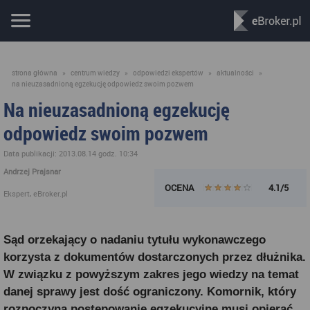
strona główna
»
centrum wiedzy
»
odpowiedzi ekspertów
»
aktualności
»
na nieuzasadnioną egzekucję odpowiedz swoim pozwem
Na nieuzasadnioną egzekucję
odpowiedz swoim pozwem
Data publikacji: 2013.08.14 godz. 10:34
Andrzej Prajsnar
OCENA
4.1/5
Ekspert, eBroker.pl
Sąd orzekający o nadaniu tytułu wykonawczego
korzysta z dokumentów dostarczonych przez dłużnika.
W związku z powyższym zakres jego wiedzy na temat
danej sprawy jest dość ograniczony. Komornik, który
rozpoczyna postępowanie egzekucyjne musi opierać