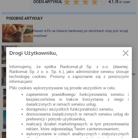
OCEŃ ARTYKUŁ
4.1
/
5
31
ocen
PODOBNE ARTYKUŁY
Nawet 4,5% na lokacie bankowej po obniżkach stóp jest wciąż
możliwe!
Karta kredytowa Visa Bonus (RRSO: 22,98%): teraz z jeszcze
Drogi Użytkowniku,
ciekawszymi bonusami!
Informujemy, że spółka Rankomat.pl Sp. z o.o. (dawniej:
Rankomat Sp. z o. o. Sp. k.), jako administrator serwisu stosuje
Karta kredytowa z nagrodą do 300 zł do Biedronki albo Allegro - kto
technologię cookies. Prosimy o zapoznanie się z poniższymi
skorzysta?
informacjami:
Pliki cookies wykorzystywane są przede wszystkim w celu:
zapewnienie prawidłowego funkcjonowania serwisu i
Karta kredytowa Visa Bonus ze zwrotem za zakupy
bezpieczeństwa w trakcie korzystania z niego i
świadczonych w ramach serwisu usług,
dostępności wszystkich funkcjonalności serwisu,
dostosowania świadczonych w ramach serwisu usług do
preferencji i potrzeb użytkownika,
Zbieraj mile z kartą kredytową Pekao S.A.
realizacji działań marketingowych, w tym prezentowania
reklam, które odpowiadają Twoim zainteresowaniom,
wykorzystanie w celach analitycznych i statystycznych