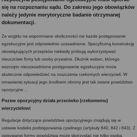
się na rozpoznaniu sądu. Do zakresu jego obowiązków
należy jedynie merytoryczne badanie otrzymanej
dokumentacji.
Ze wzgl
du na wspomniane okoliczności nie każde postępowanie
egzekucyjne jest odpowiednio uzasadnione. Specyficzną konstrukcję
obowiązujących przepisów niekiedy próbują wykorzystywać
nieuczciwe firmy lub osoby prywatne. Dłużnik wobec, którego
wszczęto nieuzasadnione postępowanie egzekucyjne może
skutecznie odpowiedzieć na roszczenia rzekomych wierzycieli. W
omawianej sytuacji jego środkiem obrony jest tak zwane powództwo
opozycyjne ...
Pozew opozycyjny działa przeciwko (rzekomemu)
wierzycielowi
Regulacje dotyczące powództwa opozycyjnego znajdują się w
ustawie kodeks podstępowania cywilnego (artykuły 840, 842 i 843). Z
opisywanej formy powództwa może skorzystać nie tylko osoba,