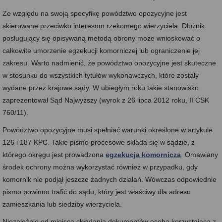
Ze względu na swoją specyfikę powództwo opozycyjne jest
skierowane przeciwko interesom rzekomego wierzyciela. Dłużnik
posługujący się opisywaną metodą obrony może wnioskować o
całkowite umorzenie egzekucji komorniczej lub ograniczenie jej
zakresu. Warto nadmienić, że powództwo opozycyjne jest skuteczne
w stosunku do wszystkich tytułów wykonawczych, które zostały
wydane przez krajowe sądy. W ubiegłym roku takie stanowisko
zaprezentował Sąd Najwyższy (wyrok z 26 lipca 2012 roku, II CSK
760/11).
Powództwo opozycyjne musi spełniać warunki określone w artykule
126 i 187 KPC. Takie pismo procesowe składa się w sądzie, z
którego okręgu jest prowadzona
egzekucja komornicza
. Omawiany
środek ochrony można wykorzystać również w przypadku, gdy
komornik nie podjął jeszcze żadnych działań. Wówczas odpowiednie
pismo powinno trafić do sądu, który jest właściwy dla adresu
zamieszkania lub siedziby wierzyciela.
Niezależnie od miejsca składania dokumentów osoba korzystająca z