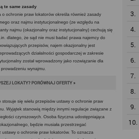
ą te same zasady
3.
 o ochronie praw lokatorów określa również zasady
ego oraz najmu instytucjonalnego (ze względu na
4.
anty najmu (okazjonalny oraz instytucjonalny) cechują się
in. dlatego, że sąd nie musi badać prawa najemcy do
5.
obowiązujących przepisów, najem okazjonalny jest
nieprowadzących działalności gospodarczej w zakresie
6.
stytucjonalny został wprowadzony jako rozwiązanie dla
 w prowadzeniu wynajmu.
7.
SZEJ LOKATY? PORÓWNAJ OFERTY »
8.
stosuje się wielu przepisów ustawy o ochronie praw
9.
mu. Wyjątek stanowią między innymi regulacje związane z
głości czynszowych. Osoba fizyczna udostępniająca
10.
kazjonalnego, będzie musiała przestrzegać
 ustawy o ochronie praw lokatorów. To oznacza