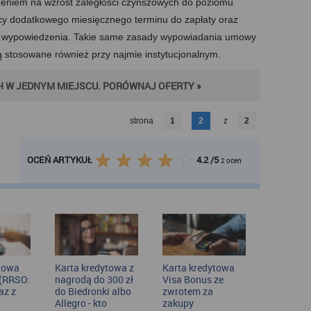
zeniem na wzrost zaległości czynszowych do poziomu
cy dodatkowego miesięcznego terminu do zapłaty oraz
u wypowiedzenia. Takie same zasady wypowiadania umowy
 stosowane również przy najmie instytucjonalnym.
 W JEDNYM MIEJSCU. PORÓWNAJ OFERTY »
strona
1
2
z
2
OCEŃ ARTYKUŁ
4.2
/
5
2
ocen
ytowa
Karta kredytowa z
Karta kredytowa
 (RRSO:
nagrodą do 300 zł
Visa Bonus ze
az z
do Biedronki albo
zwrotem za
Allegro - kto
zakupy