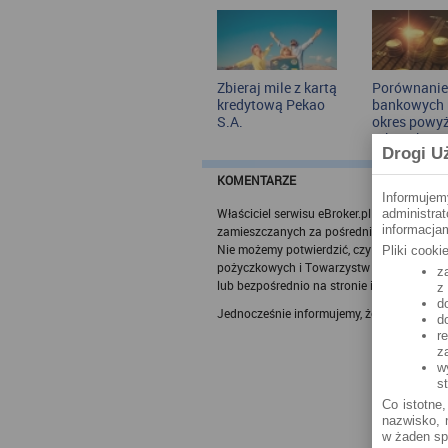
możliwe!
ciekawszym
bonusami!
Zbieraj mile z kartą
Porównanie
kredytową Pekao
bankowych 
S.A.
okres powyż
roku – kwie
Drogi U
2024
KOMENTARZE
Informujem
Właściciel serwisu eBroker.pl - Rankomat.pl
administra
informacjam
zamieszczanych za pośrednictwem systemu D
Nie możemy potwierdzić, czy użytkownicy fa
Pliki cook
pożyczkowych i Towarzystw Ubezpieczenio
z
lub bezpośrednio na stronie instytucji), któ
z
d
Jednocześnie informujemy, że w Serwisie 
d
r
z
w
s
Co istotne,
nazwisko, n
w żaden sp