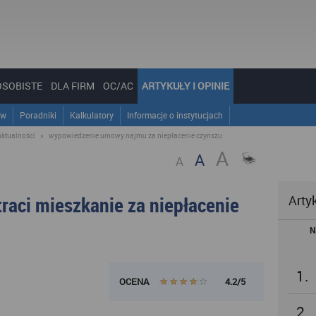
OSOBISTE
DLA FIRM
OC/AC
ARTYKUŁY I OPINIE
ów
Poradniki
Kalkulatory
Informacje o instytucjach
aktualności
»
wypowiedzenie umowy najmu za niepłacenie czynszu
A
A
A
raci mieszkanie za niepłacenie
Arty
N
1.
OCENA
4.2/5
2.