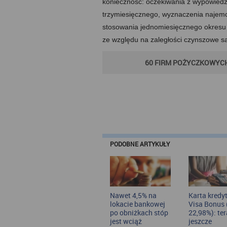
konieczność: oczekiwania z wypowied
trzymiesięcznego, wyznaczenia najem
stosowania jednomiesięcznego okres
ze względu na zaległości czynszowe są
60 FIRM POŻYCZKOWYCH
PODOBNE ARTYKUŁY
Nawet 4,5% na
Karta kred
lokacie bankowej
Visa Bonus
po obniżkach stóp
22,98%): ter
jest wciąż
jeszcze