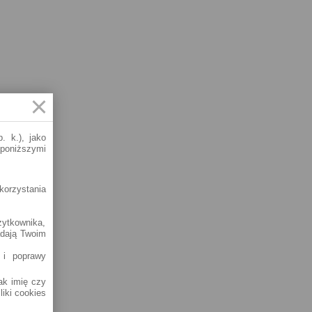
. k.), jako
 poniższymi
korzystania
żytkownika,
adają Twoim
 i poprawy
jak imię czy
liki cookies