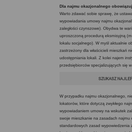
Dla najmu okazjonalnego obowiązuj
Warto zdawać sobie sprawę, że ustawa
wypowiadania umowy najmu okazjonaln
zaległości czynszowe). Obydwa te wari
uproszczoną procedurą eksmisyjną (m.
lokalu socjalnego). W myśl aktualnie 
zastrzeżony dla właścicieli mieszkań 
udostępniania lokali. Z kolei najem in
przedsiębiorców specjalizujących się
SZUKASZ NAJLEP
W przypadku najmu okazjonalnego, nie 
lokatorów, które dotyczą zwykłego naj
wypowiadaniem umowy na wskutek zale
swoje mieszkanie na zasadach najmu o
standardowych zasad wypowiedzenia z