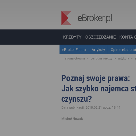
KREDYTY
OSZCZĘDZANIE
KONTA 
eBroker Ekstra
Artykuły
Opinie ekspert
strona główna
»
centrum wiedzy
»
artykuły
»
Poznaj swoje prawa:
Jak szybko najemca st
czynszu?
Data publikacji: 2019.02.21 godz. 18:44
Michał Nowak