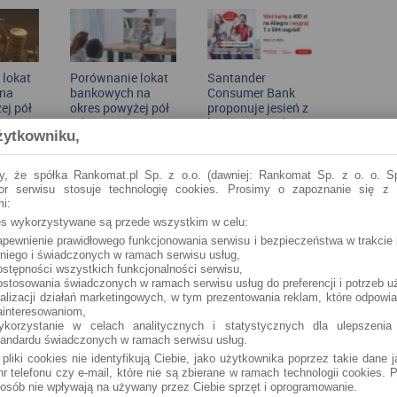
i
skorzysta?
 lokat
Porównanie lokat
Santander
na
bankowych na
Consumer Bank
ej pół
okres powyżej pół
proponuje jesień z
cień
roku
kartą i nagrodami
żytkowniku,
y, że spółka Rankomat.pl Sp. z o.o. (dawniej: Rankomat Sp. z o. o. Sp
 nie weryfikuje opinii, recenzji czy ocen użytkowników
tor serwisu stosuje technologię cookies. Prosimy o zapoznanie się z
i:
isqus, zarówno w zakresie ich rzetelności, jak i wiarygodności.
ktycznie korzystali z produktów i usług banków, firm
ies wykorzystywane są przede wszystkim w celu:
wych (TU) (za pośrednictwem portali należących do rankomat.pl
apewnienie prawidłowego funkcjonowania serwisu i bezpieczeństwa w trakcie 
rych dotyczy opinia.
 niego i świadczonych w ramach serwisu usług,
ostępności wszystkich funkcjonalności serwisu,
publikowane są zarówno pozytywne, jak i negatywne komentarze.
ostosowania świadczonych w ramach serwisu usług do preferencji i potrzeb u
ealizacji działań marketingowych, w tym prezentowania reklam, które odpowi
ainteresowaniom,
ykorzystanie w celach analitycznych i statystycznych dla ulepszenia
tandardu świadczonych w ramach serwisu usług.
 pliki cookies nie identyfikują Ciebie, jako użytkownika poprzez takie dane 
r telefonu czy e-mail, które nie są zbierane w ramach technologii cookies. P
osób nie wpływają na używany przez Ciebie sprzęt i oprogramowanie.