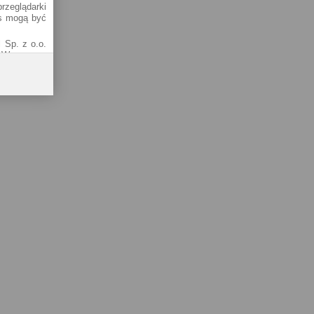
rzeglądarki
es mogą być
 Sp. z o.o.
1 Warszawa.
od adresem
 tzw. RODO)
k najlepsze
 serwisu do
 w Polityce
Sp. k.)
01-141), ul.
owadzonego
 Krajowego
8-81, oraz
ernetowych
i cookies w
okumentem i