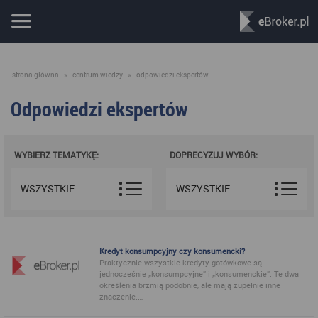
strona główna
»
centrum wiedzy
»
odpowiedzi ekspertów
Odpowiedzi ekspertów
WYBIERZ TEMATYKĘ:
DOPRECYZUJ WYBÓR:
WSZYSTKIE
WSZYSTKIE
Kredyt konsumpcyjny czy konsumencki?
Praktycznie wszystkie kredyty gotówkowe są
jednocześnie „konsumpcyjne” i „konsumenckie”. Te dwa
określenia brzmią podobnie, ale mają zupełnie inne
znaczenie.…