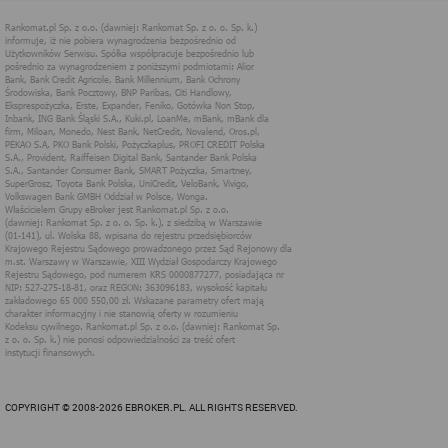
technologii cookies (tj. plików tekstowych, tzw. ciasteczek) i
innych podobnych technologii do zapisywania informacji o
sposobie korzystania przez użytkownika z tych stron
internetowych.
Każdy użytkownik ma prawo wyboru w zakresie udostępniania
informacji, które go dotyczą.
1. Pliki "cookies"
Pliki typu "cookies" ("ciasteczka"), to informacje, zapisywane
przez przeglądarkę użytkownika, obejmujące zawartość tekstową
które mogą zawierać dane osobowe w postaci adresu IP
komputera oraz unikalnego identyfikatora urządzenia zapisanego w
pliku. Pliki te nie są przechowywane na serwerach spółki, a dane z
nich są odczytywane jedynie podczas wizyty na stronie. Dzięki
plikom cookies strony internetowe pamiętają preferencje
użytkownika, np. ulubione strony internetowe. Pliki cookies nie
identyfikują użytkownika poprzez takie dane jak imię czy nazwisko
i nie są zbierane w ramach technologii cookies, nie mają wpływu
na sprzęt i oprogramowanie użytkownika. Więcej informacji o
plikach "cookies" można znaleźć na stronie
https://www.aboutcook
ies.org/
2. W jakim celu wykorzystywane są pliki
cookies i inne podobne technologie
Informacje zapisane w plikach cookies pomagają w dostosowaniu
COPYRIGHT © 2008-2026 EBROKER.PL. ALL RIGHTS RESERVED.
zawartości strony internetowej do oczekiwań i potrzeb danego
użytkownika. użytkowników. Przykładowo: