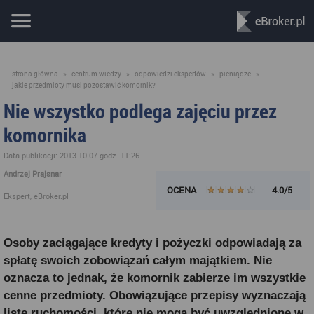
strona główna
»
centrum wiedzy
»
odpowiedzi ekspertów
»
pieniądze
»
jakie przedmioty musi pozostawić komornik?
Nie wszystko podlega zajęciu przez
komornika
Data publikacji: 2013.10.07 godz. 11:26
Andrzej Prajsnar
OCENA
4.0/5
Ekspert, eBroker.pl
Osoby zaciągające kredyty i pożyczki odpowiadają za
spłatę swoich zobowiązań całym majątkiem. Nie
oznacza to jednak, że komornik zabierze im wszystkie
cenne przedmioty. Obowiązujące przepisy wyznaczają
listę ruchomości, które nie mogą być uwzględnione w