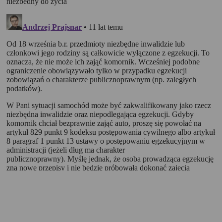
obowiązującym prawem (zgodnie z tzw. RODO) w ramach tzw.
uzasadnionego interesu administratora danych, po to, aby
zapewnić jak najlepsze funkcjonowanie serwisu i odpowiednie
dostosowanie usług, świadczonych w ramach serwisu do potrzeb
użytkownika. Zasady świadczenia usług w serwisie określa
regulamin serwisu.
Więcej informacji na temat stosowania technologii cookies w
serwisie dostępne jest w Polityce Cookies.
Polityka Cookies serwisów
internetowych spółki Rankomat.pl Sp. z
o.o. (dawniej: Rankomat Sp. z o. o. Sp.
k.)
Rankomat.pl Sp. z o.o. (dawniej: Rankomat Sp. z o. o. Sp. k.), z
siedzibą w Warszawie (01-141), ul. Wolska 88, wpisana do rejestru
przedsiębiorców Krajowego Rejestru Sądowego prowadzonego
przez Sąd Rejonowy dla m.st. Warszawy w Warszawie, XIII
Wydział Gospodarczy Krajowego Rejestru Sądowego, pod
numerem KRS 0000877277, posiadająca nr NIP: 527-275-18-81,
oraz REGON: 363096183, zwana dalej "Rankomat" wykorzystuje
na swoich stronach internetowych technologię "cookies".
Zasady wykorzystania informacji dostarczonych przez
użytkownika w ramach technologii cookies w trakcie korzystania
ze stron internetowych i Rankomat określa niniejszy dokument.
Każdy użytkownik serwisów Rankomat proszony jest o