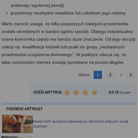
pobierają regularnej pensji)
przedmioty niezbędne inwalidzie lub członkom jego rodziny
Warto zwrócić uwagę, że kilka powyższych kategorii przedmiotów
zostało określonych w bardzo ogólny sposób. Dlatego indywidualna
ocena komornika często ma bardzo duże znaczenie. Od jego decyzji
zależy np. kwalifikacja lodówki lub pralki do grupy „niezbędnych
przedmiotów urządzenia domowego”. W praktyce zdarza się, że
takie ruchomości również zostają sprzedane na poczet długów.
strona
1
2
z
2
OCEŃ ARTYKUŁ
4.0
/
5
23
ocen
PODOBNE ARTYKUŁY
Nawet 4,5% na lokacie bankowej po obniżkach stóp jest wciąż
możliwe!