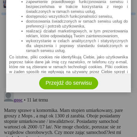
zapewnienie prawidłowego funkcjonowania serwisu i
bezpieczeństwa w trakcie korzystania z niego i
świadczonych w ramach serwisu usług,
dostępności wszystkich funkcjonalności serwisu,
dostosowania świadczonych w ramach serwisu usług do
preferencji i potrzeb użytkownika,
KOMENTARZE
realizacji działań marketingowych, w tym prezentowania
reklam, które odpowiadają Twoim zainteresowaniom,
Właściciel serwisu eBroker.pl - Rankomat.pl nie weryfikuje opinii, recenzji czy
wykorzystanie w celach analitycznych i statystycznych
ocen użytkowników zamieszczanych za pośrednictwem systemu Disqus,
dla ulepszenia i poprawy standardu świadczonych w
zarówno w zakresie ich rzetelności, jak i wiarygodności. Nie możemy
ramach serwisu usług.
potwierdzić, czy użytkownicy faktycznie korzystali z produktów i usług
Co istotne, pliki cookies nie identyfikują Ciebie, jako użytkownika
banków, firm pożyczkowych i Towarzystw Ubezpieczeniowych (TU) (za
poprzez takie dane jak imię czy nazwisko, nr telefonu czy e-mail,
pośrednictwem portali należących do rankomat.pl lub bezpośrednio na
które nie są zbierane w ramach technologii cookies. Pliki cookies
stronie instytucji), których dotyczy opinia.
w żaden sposób nie wpływają na używany przez Ciebie sprzęt i
oprogramowanie.
Jednocześnie informujemy, że w Serwisie publikowane są zarówno
Przejdź do serwisu
Zakres wykorzystywania plików cookies możliwy jest do
pozytywne, jak i negatywne komentarze.
określenia w ustawieniach przeglądarki każdego użytkownika. Bez
wprowadzenia zmian ustawień, informacje w plikach cookies mogą
być zapisywane w pamięci Twojego urządzenia.
Administratorem danych pozyskiwanych w technologii cookies jest
spółka Rankomat.pl Sp. z o.o. (dawniej: Rankomat Sp. z o. o. Sp.
k.) z siedzibą w Warszawie, ul. Wolska 88, 01 - 141 Warszawa.
Możesz jako użytkownik w każdym czasie skontaktować się z
administratorem pod adresem bok@ebroker.pl, jak również wyrazić
sprzeciwu wobec działań administratora.
Działania administratora podejmowane są zgodnie z