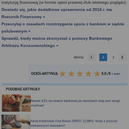
instytucją finansową (w formie opinii prawnej i/lub istotnego poglądu).
Dowiedz się, jakie dodatkowe uprawnienia od 2018 r. ma
Rzecznik Finansowy »
Przeczytaj o zasadach rozstrzygania sporu z bankiem w sądzie
polubownym »
Sprawdź, kiedy można skorzystać z pomocy Bankowego
Arbitrażu Konsumenckiego »
strona
1
2
z
2
OCEŃ ARTYKUŁ
5.0
/
5
1
ocen
PODOBNE ARTYKUŁY
Nawet 4,5% na lokacie bankowej po obniżkach stóp jest wciąż
możliwe!
Karta kredytowa Visa Bonus (RRSO: 22,98%): teraz z jeszcze
ciekawszymi bonusami!