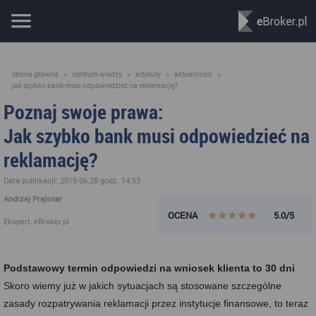
strona główna
»
centrum wiedzy
»
artykuły
»
aktualności
»
jak szybko bank musi odpowiedzieć na reklamację?
Poznaj swoje prawa:
Jak szybko bank musi odpowiedzieć na
reklamację?
Data publikacji: 2019.06.28 godz. 14:53
Andrzej Prajsnar
OCENA
5.0/5
Ekspert, eBroker.pl
Podstawowy termin odpowiedzi na wniosek klienta to 30 dni
Skoro wiemy już w jakich sytuacjach są stosowane szczególne
zasady rozpatrywania reklamacji przez instytucje finansowe, to teraz