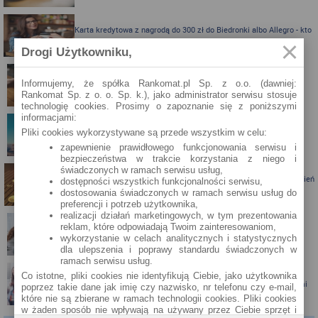
Karta kredytowa z nagrodą do 300 zł do Biedronki albo Allegro - kto
skorzysta?
Drogi Użytkowniku,
Informujemy, że spółka Rankomat.pl Sp. z o.o. (dawniej:
Karta kredytowa Visa Bonus ze zwrotem za zakupy
Rankomat Sp. z o. o. Sp. k.), jako administrator serwisu stosuje
technologię cookies. Prosimy o zapoznanie się z poniższymi
informacjami:
Pliki cookies wykorzystywane są przede wszystkim w celu:
Zbieraj mile z kartą kredytową Pekao S.A.
zapewnienie prawidłowego funkcjonowania serwisu i
bezpieczeństwa w trakcie korzystania z niego i
świadczonych w ramach serwisu usług,
Porównanie lokat bankowych na okres powyżej pół roku – kwiecień
dostępności wszystkich funkcjonalności serwisu,
2024
dostosowania świadczonych w ramach serwisu usług do
preferencji i potrzeb użytkownika,
realizacji działań marketingowych, w tym prezentowania
reklam, które odpowiadają Twoim zainteresowaniom,
Porównanie lokat bankowych na okres powyżej pół roku
wykorzystanie w celach analitycznych i statystycznych
dla ulepszenia i poprawy standardu świadczonych w
ramach serwisu usług.
Co istotne, pliki cookies nie identyfikują Ciebie, jako użytkownika
Santander Consumer Bank proponuje jesień z kartą i nagrodami
poprzez takie dane jak imię czy nazwisko, nr telefonu czy e-mail,
które nie są zbierane w ramach technologii cookies. Pliki cookies
w żaden sposób nie wpływają na używany przez Ciebie sprzęt i