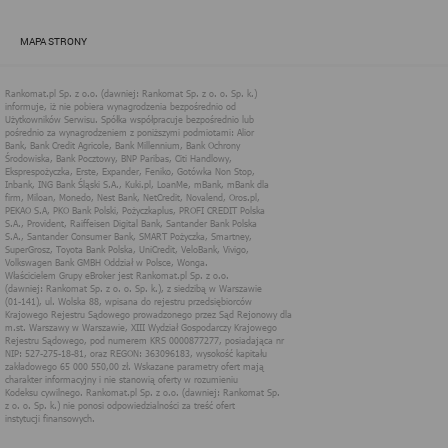
Jest to technologia zbliżona do technologii cookies. Jest to
wydzielona część pamięci przeglądarki, która umożliwia
MAPA STRONY
przechowywanie danych lokalnie. Jest bezpieczniejsza, a dostęp
do danych w niej zapisanych ma tylko strona internetowa, która je
tam wprowadziła. Umożliwia również przechowywanie większej
ilości danych bez wpływu na wydajność strony internetowej,
ponieważ nie są one wysyłane przez przeglądarkę przy każdym
odwołaniu do serwera. Taka funkcjonalność umożliwia większą
swobodę w dostosowaniu strony internetowej do oczekiwań
użytkowników.
Dane w localStorage są długotrwale przechowywane przez
przeglądarkę i nie są usuwane po zamknięciu przeglądarki. Nie
mają również określonego czasu ważności.
W przypadku serwisów Rankomat, localStorage wykorzystywane
są przede wszystkim w celach analitycznych.
3. Stosowanie plików cookies podmiotów
trzecich (naszych Partnerów) na stronach
internetowych Rankomat
Rankomat umożliwia innym podmiotom wykorzystywanie
technologii cookies na swoich stronach internetowych w
następującym zakresie:
Cele marketingowe:
umieszczanie kodów mierzących zliczających
emisję i kliknięcia (np. liczbę wypełnionych