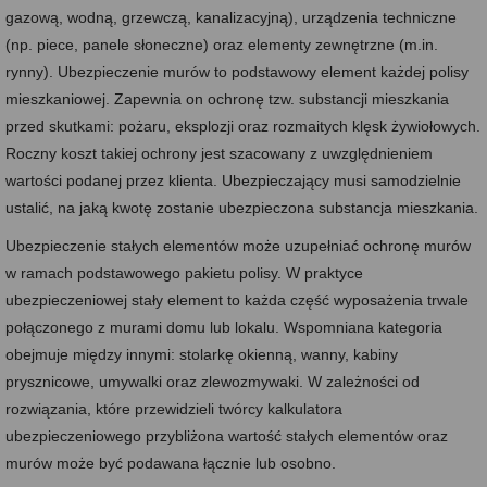
gazową, wodną, grzewczą, kanalizacyjną), urządzenia techniczne
(np. piece, panele słoneczne) oraz elementy zewnętrzne (m.in.
rynny). Ubezpieczenie murów to podstawowy element każdej polisy
mieszkaniowej. Zapewnia on ochronę tzw. substancji mieszkania
przed skutkami: pożaru, eksplozji oraz rozmaitych klęsk żywiołowych.
Roczny koszt takiej ochrony jest szacowany z uwzględnieniem
wartości podanej przez klienta. Ubezpieczający musi samodzielnie
ustalić, na jaką kwotę zostanie ubezpieczona substancja mieszkania.
Ubezpieczenie stałych elementów może uzupełniać ochronę murów
w ramach podstawowego pakietu polisy. W praktyce
ubezpieczeniowej stały element to każda część wyposażenia trwale
połączonego z murami domu lub lokalu. Wspomniana kategoria
obejmuje między innymi: stolarkę okienną, wanny, kabiny
prysznicowe, umywalki oraz zlewozmywaki. W zależności od
rozwiązania, które przewidzieli twórcy kalkulatora
ubezpieczeniowego przybliżona wartość stałych elementów oraz
murów może być podawana łącznie lub osobno.