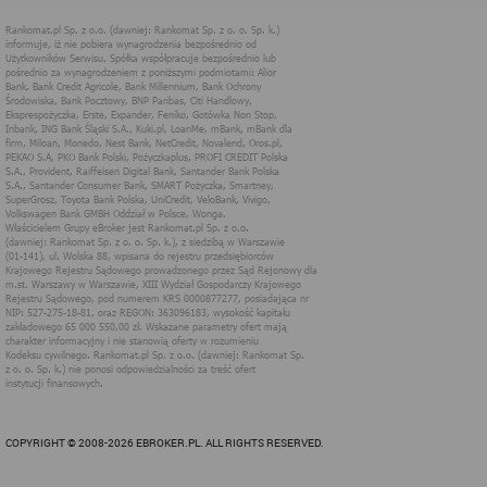
przechowywanie danych lokalnie. Jest bezpieczniejsza, a dostęp
do danych w niej zapisanych ma tylko strona internetowa, która je
tam wprowadziła. Umożliwia również przechowywanie większej
ilości danych bez wpływu na wydajność strony internetowej,
ponieważ nie są one wysyłane przez przeglądarkę przy każdym
odwołaniu do serwera. Taka funkcjonalność umożliwia większą
swobodę w dostosowaniu strony internetowej do oczekiwań
użytkowników.
Dane w localStorage są długotrwale przechowywane przez
przeglądarkę i nie są usuwane po zamknięciu przeglądarki. Nie
mają również określonego czasu ważności.
W przypadku serwisów Rankomat, localStorage wykorzystywane
są przede wszystkim w celach analitycznych.
3. Stosowanie plików cookies podmiotów
trzecich (naszych Partnerów) na stronach
internetowych Rankomat
Rankomat umożliwia innym podmiotom wykorzystywanie
technologii cookies na swoich stronach internetowych w
następującym zakresie:
Cele marketingowe:
umieszczanie kodów mierzących zliczających
emisję i kliknięcia (np. liczbę wypełnionych
COPYRIGHT © 2008-2026 EBROKER.PL. ALL RIGHTS RESERVED.
formularzy za pośrednictwem serwisów Rankomat)
na stronach internetowych Rankomat - w ten sposób