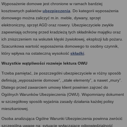
Wyposażenie domowe jest chronione w ramach bardziej
kosztownych pakietów
ubezpieczenia
. Do kategorii wyposażenia
domowego można zaliczyć m.in. meble, dywany, sprzęt
elektroniczny, sprzęt AGD oraz rowery. Ubezpieczyciele zwykle
zapewniają ochronę przed kradzieżą tych składników majątku oraz
ich zniszczeniem na wskutek klęski żywiołowej, eksplozji lub pożaru.
Szacunkowa wartość wyposażenia domowego to osobny czynnik,
który wpływa na ostateczną wysokość
składki
.
Wszystkie wątpliwości rozwieje lektura OWU
Trzeba pamiętać, że poszczególni ubezpieczyciele w różny sposób
definiują „wyposażenie domowe”, „stałe elementy”, a nawet „mury”.
Dlatego przed zawarciem umowy klient powinien zajrzeć do
Ogólnych Warunków Ubezpieczenia (OWU). Wspomniany dokument
w szczegółowy sposób wyjaśnia zasady działania każdej polisy
mieszkaniowej.
Osoba analizująca Ogólne Warunki Ubezpieczenia powinna zwrócić
szczególną uwagę na: sytuacje wyłączające odpowiedzialność