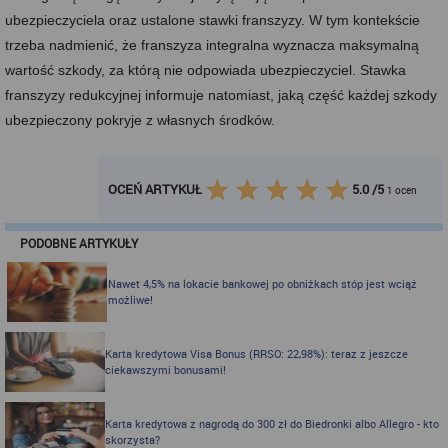
ubezpieczyciela oraz ustalone stawki franszyzy. W tym kontekście
trzeba nadmienić, że franszyza integralna wyznacza maksymalną
wartość szkody, za którą nie odpowiada ubezpieczyciel. Stawka
franszyzy redukcyjnej informuje natomiast, jaką część każdej szkody
ubezpieczony pokryje z własnych środków.
OCEŃ ARTYKUŁ
5.0
/
5
1
ocen
PODOBNE ARTYKUŁY
Nawet 4,5% na lokacie bankowej po obniżkach stóp jest wciąż
możliwe!
Karta kredytowa Visa Bonus (RRSO: 22,98%): teraz z jeszcze
ciekawszymi bonusami!
Karta kredytowa z nagrodą do 300 zł do Biedronki albo Allegro - kto
skorzysta?