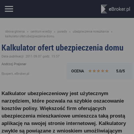
strona główna
»
centrum wiedzy
»
porady
»
ubezpieczenia mieszkania
»
kalkulator ofert ubezpieczenia domu
Kalkulator ofert ubezpieczenia domu
Data publikacji: 2011.09.07 godz. 15:57
Andrzej Prajsnar
OCENA
5.0/5
Ekspert, eBroker.pl
Kalkulator ubezpieczeniowy jest użytecznym
narzędziem, które pozwala na szybkie oszacowanie
kosztów polisy. Większość firm oferujących
ubezpieczenia mieszkaniowe umieszcza taką prostą
aplikację na swojej stronie internetowej. Kalkulatory
zwykle są powiązane z wnioskiem umożliwiającym