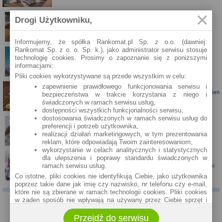
Drogi Użytkowniku,
Karta kredytowa Visa Bonus ze zwrotem za zakupy
Informujemy, że spółka Rankomat.pl Sp. z o.o. (dawniej:
Rankomat Sp. z o. o. Sp. k.), jako administrator serwisu stosuje
technologię cookies. Prosimy o zapoznanie się z poniższymi
Zbieraj mile z kartą kredytową Pekao S.A.
informacjami:
Pliki cookies wykorzystywane są przede wszystkim w celu:
zapewnienie prawidłowego funkcjonowania serwisu i
Porównanie lokat bankowych na okres powyżej pół roku – kwiecień
bezpieczeństwa w trakcie korzystania z niego i
2024
świadczonych w ramach serwisu usług,
dostępności wszystkich funkcjonalności serwisu,
dostosowania świadczonych w ramach serwisu usług do
preferencji i potrzeb użytkownika,
Porównanie lokat bankowych na okres powyżej pół roku
realizacji działań marketingowych, w tym prezentowania
reklam, które odpowiadają Twoim zainteresowaniom,
wykorzystanie w celach analitycznych i statystycznych
dla ulepszenia i poprawy standardu świadczonych w
Santander Consumer Bank proponuje jesień z kartą i nagrodami
ramach serwisu usług.
Co istotne, pliki cookies nie identyfikują Ciebie, jako użytkownika
poprzez takie dane jak imię czy nazwisko, nr telefonu czy e-mail,
które nie są zbierane w ramach technologii cookies. Pliki cookies
w żaden sposób nie wpływają na używany przez Ciebie sprzęt i
oprogramowanie.
KOMENTARZE
Przejdź do serwisu
Zakres wykorzystywania plików cookies możliwy jest do