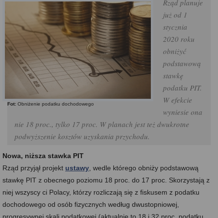
Rząd planuje
już od 1
stycznia
2020 roku
obniżyć
podstawową
stawkę
podatku PIT.
W efekcie
Fot:
Obniżenie podatku dochodowego
wyniesie ona
nie 18 proc., tylko 17 proc. W planach jest też dwukrotne
podwyższenie kosztów uzyskania przychodu.
Nowa, niższa stawka PIT
Rząd przyjął projekt
ustawy
, wedle którego obniży podstawową
stawkę PIT z obecnego poziomu 18 proc. do 17 proc. Skorzystają z
niej wszyscy ci Polacy, którzy rozliczają się z fiskusem z podatku
dochodowego od osób fizycznych według dwustopniowej,
progresywnej skali podatkowej (aktualnie to 18 i 32 proc. podatku