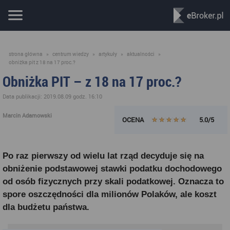
strona główna
»
centrum wiedzy
»
artykuły
»
aktualności
»
obniżka pit z 18 na 17 proc.?
Obniżka PIT – z 18 na 17 proc.?
Data publikacji: 2019.08.09 godz. 16:10
Marcin Adamowski
OCENA
5.0/5
Po raz pierwszy od wielu lat rząd decyduje się na
obniżenie podstawowej stawki podatku dochodowego
od osób fizycznych przy skali podatkowej. Oznacza to
spore oszczędności dla milionów Polaków, ale koszt
dla budżetu państwa.