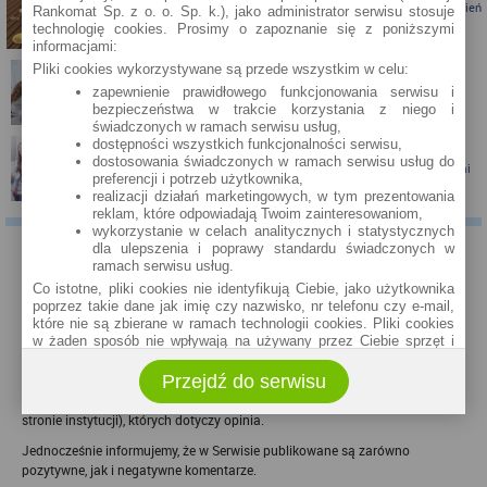
Porównanie lokat bankowych na okres powyżej pół roku – kwiecień
Rankomat Sp. z o. o. Sp. k.), jako administrator serwisu stosuje
2024
technologię cookies. Prosimy o zapoznanie się z poniższymi
informacjami:
Pliki cookies wykorzystywane są przede wszystkim w celu:
zapewnienie prawidłowego funkcjonowania serwisu i
Porównanie lokat bankowych na okres powyżej pół roku
bezpieczeństwa w trakcie korzystania z niego i
świadczonych w ramach serwisu usług,
dostępności wszystkich funkcjonalności serwisu,
dostosowania świadczonych w ramach serwisu usług do
Santander Consumer Bank proponuje jesień z kartą i nagrodami
preferencji i potrzeb użytkownika,
realizacji działań marketingowych, w tym prezentowania
reklam, które odpowiadają Twoim zainteresowaniom,
wykorzystanie w celach analitycznych i statystycznych
dla ulepszenia i poprawy standardu świadczonych w
KOMENTARZE
ramach serwisu usług.
Co istotne, pliki cookies nie identyfikują Ciebie, jako użytkownika
Właściciel serwisu eBroker.pl - Rankomat.pl nie weryfikuje opinii, recenzji czy
poprzez takie dane jak imię czy nazwisko, nr telefonu czy e-mail,
ocen użytkowników zamieszczanych za pośrednictwem systemu Disqus,
które nie są zbierane w ramach technologii cookies. Pliki cookies
zarówno w zakresie ich rzetelności, jak i wiarygodności. Nie możemy
w żaden sposób nie wpływają na używany przez Ciebie sprzęt i
oprogramowanie.
potwierdzić, czy użytkownicy faktycznie korzystali z produktów i usług
Przejdź do serwisu
banków, firm pożyczkowych i Towarzystw Ubezpieczeniowych (TU) (za
Zakres wykorzystywania plików cookies możliwy jest do
określenia w ustawieniach przeglądarki każdego użytkownika. Bez
pośrednictwem portali należących do rankomat.pl lub bezpośrednio na
wprowadzenia zmian ustawień, informacje w plikach cookies mogą
stronie instytucji), których dotyczy opinia.
być zapisywane w pamięci Twojego urządzenia.
Jednocześnie informujemy, że w Serwisie publikowane są zarówno
Administratorem danych pozyskiwanych w technologii cookies jest
pozytywne, jak i negatywne komentarze.
spółka Rankomat.pl Sp. z o.o. (dawniej: Rankomat Sp. z o. o. Sp.