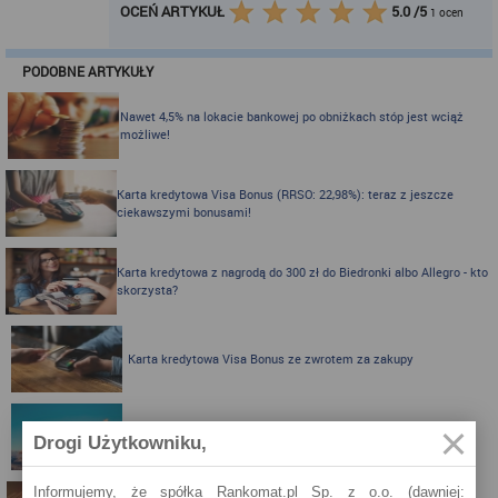
OCEŃ ARTYKUŁ
5.0
/
5
1
ocen
PODOBNE ARTYKUŁY
Nawet 4,5% na lokacie bankowej po obniżkach stóp jest wciąż
możliwe!
Karta kredytowa Visa Bonus (RRSO: 22,98%): teraz z jeszcze
ciekawszymi bonusami!
Karta kredytowa z nagrodą do 300 zł do Biedronki albo Allegro - kto
skorzysta?
Karta kredytowa Visa Bonus ze zwrotem za zakupy
Zbieraj mile z kartą kredytową Pekao S.A.
Drogi Użytkowniku,
Informujemy, że spółka Rankomat.pl Sp. z o.o. (dawniej: