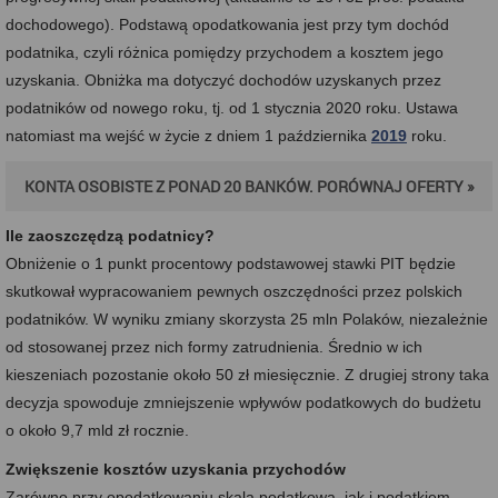
dochodowego). Podstawą opodatkowania jest przy tym dochód
podatnika, czyli różnica pomiędzy przychodem a kosztem jego
uzyskania. Obniżka ma dotyczyć dochodów uzyskanych przez
podatników od nowego roku, tj. od 1 stycznia 2020 roku. Ustawa
natomiast ma wejść w życie z dniem 1 października
2019
roku.
KONTA OSOBISTE Z PONAD 20 BANKÓW. PORÓWNAJ OFERTY »
Ile zaoszczędzą podatnicy?
Obniżenie o 1 punkt procentowy podstawowej stawki PIT będzie
skutkował wypracowaniem pewnych oszczędności przez polskich
podatników. W wyniku zmiany skorzysta 25 mln Polaków, niezależnie
od stosowanej przez nich formy zatrudnienia. Średnio w ich
kieszeniach pozostanie około 50 zł miesięcznie. Z drugiej strony taka
decyzja spowoduje zmniejszenie wpływów podatkowych do budżetu
o około 9,7 mld zł rocznie.
Zwiększenie kosztów uzyskania przychodów
Zarówno przy opodatkowaniu skalą podatkową, jak i podatkiem