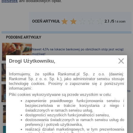
odsetek
ani dodatkowych opłat.
OCEŃ ARTYKUŁ
2.1
/
5
14
ocen
PODOBNE ARTYKUŁY
Nawet 4,5% na lokacie bankowej po obniżkach stóp jest wciąż
możliwe!
Drogi Użytkowniku,
Karta kredytowa Visa Bonus (RRSO: 22,98%): teraz z jeszcze
Informujemy, że spółka Rankomat.pl Sp. z o.o. (dawniej:
ciekawszymi bonusami!
Rankomat Sp. z o. o. Sp. k.), jako administrator serwisu stosuje
technologię cookies. Prosimy o zapoznanie się z poniższymi
informacjami:
Karta kredytowa z nagrodą do 300 zł do Biedronki albo Allegro - kto
Pliki cookies wykorzystywane są przede wszystkim w celu:
skorzysta?
zapewnienie prawidłowego funkcjonowania serwisu i
bezpieczeństwa w trakcie korzystania z niego i
świadczonych w ramach serwisu usług,
Karta kredytowa Visa Bonus ze zwrotem za zakupy
dostępności wszystkich funkcjonalności serwisu,
dostosowania świadczonych w ramach serwisu usług do
preferencji i potrzeb użytkownika,
realizacji działań marketingowych, w tym prezentowania