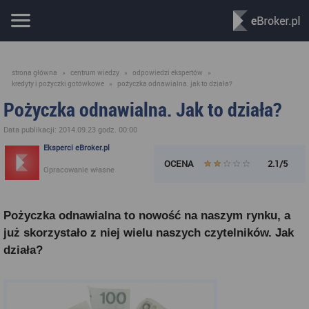
strona główna
»
centrum wiedzy
»
odpowiedzi ekspertów
»
kredyty i pożyczki gotówkowe
»
pożyczka odnawialna. jak to działa?
Pożyczka odnawialna. Jak to działa?
Data publikacji: 2014.09.23 godz. 00:00
Eksperci eBroker.pl
OCENA
2.1/5
Opracowanie własne
Pożyczka odnawialna to nowość na naszym rynku, a
już skorzystało z niej wielu naszych czytelników. Jak
działa?