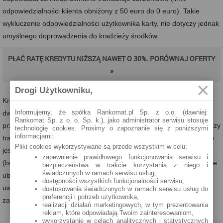
odpowiedzialności klienta obniżony z 50 euro do 0 euro). Takie
wykluczenie odpowiedzialności użytkownika karty, nie dotyczy jednak
umyślnego doprowadzenia do kradzieży środków.
PŁAĆ RATĘ KREDYTU NIŻSZĄ NAWET O 30%. PORÓWNAJ OFERTY
»
Drogi Użytkowniku,
Krajowe banki po zastosowaniu się do rekomendacji NBP, ustalają
Informujemy, że spółka Rankomat.pl Sp. z o.o. (dawniej:
dwa limity odpowiedzialności klienta za nieuprawnione transakcje
Rankomat Sp. z o. o. Sp. k.), jako administrator serwisu stosuje
przed zastrzeżeniem karty płatniczej. Wyższy limit (150 euro) dotyczy
technologię cookies. Prosimy o zapoznanie się z poniższymi
informacjami:
transakcji wykonywanych w terminalu (stykowych), a kwota 50 euro
Pliki cookies wykorzystywane są przede wszystkim w celu:
jest uwzględniana w przypadku płatności zbliżeniowych
zapewnienie prawidłowego funkcjonowania serwisu i
(bezstykowych). Dodatkowo klienci banków mogą wykupić specjalne
bezpieczeństwa w trakcie korzystania z niego i
świadczonych w ramach serwisu usług,
ubezpieczenia karty płatniczej, które w razie kradzieży, zupełnie
dostępności wszystkich funkcjonalności serwisu,
uwolnią ich od konieczności zapłacenia 50 euro lub 150 euro za
dostosowania świadczonych w ramach serwisu usług do
preferencji i potrzeb użytkownika,
zakupy wykonane przez złodzieja.
realizacji działań marketingowych, w tym prezentowania
reklam, które odpowiadają Twoim zainteresowaniom,
wykorzystanie w celach analitycznych i statystycznych