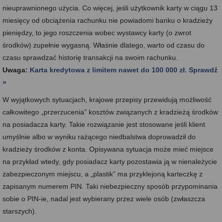
nieuprawnionego użycia. Co więcej, jeśli użytkownik karty w ciągu 13
miesięcy od obciążenia rachunku nie powiadomi banku o kradzieży
pieniędzy, to jego roszczenia wobec wystawcy karty (o zwrot
środków) zupełnie wygasną. Właśnie dlatego, warto od czasu do
czasu sprawdzać historię transakcji na swoim rachunku.
Uwaga:
Karta kredytowa z limitem nawet do 100 000 zł. Sprawdź
»
W wyjątkowych sytuacjach, krajowe przepisy przewidują możliwość
całkowitego „przerzucenia” kosztów związanych z kradzieżą środków
na posiadacza karty. Takie rozwiązanie jest stosowane jeśli klient
umyślnie albo w wyniku rażącego niedbalstwa doprowadził do
kradzieży środków z konta. Opisywana sytuacja może mieć miejsce
na przykład wtedy, gdy posiadacz karty pozostawia ją w nienależycie
zabezpieczonym miejscu, a „plastik” ma przyklejoną karteczkę z
zapisanym numerem PIN. Taki niebezpieczny sposób przypominania
sobie o PIN-ie, nadal jest wybierany przez wiele osób (zwłaszcza
starszych).