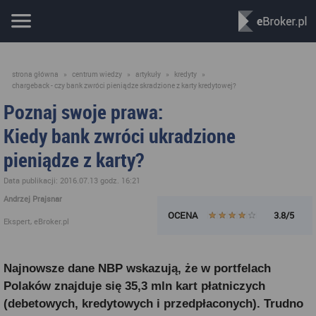
strona główna
»
centrum wiedzy
»
artykuły
»
kredyty
»
chargeback - czy bank zwróci pieniądze skradzione z karty kredytowej?
Poznaj swoje prawa:
Kiedy bank zwróci ukradzione
pieniądze z karty?
Data publikacji: 2016.07.13 godz. 16:21
Andrzej Prajsnar
OCENA
3.8/5
Ekspert, eBroker.pl
Najnowsze dane NBP wskazują, że w portfelach
Polaków znajduje się 35,3 mln kart płatniczych
(debetowych, kredytowych i przedpłaconych). Trudno