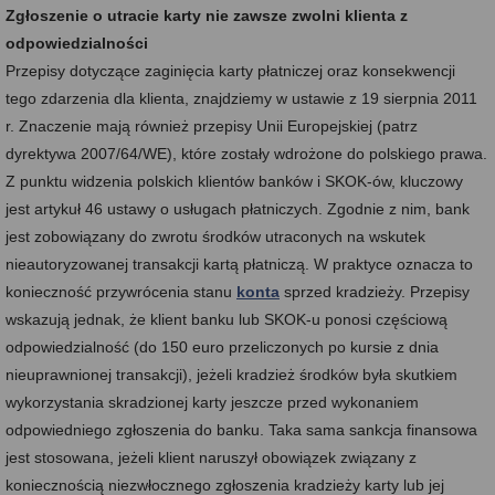
Zgłoszenie o utracie karty nie zawsze zwolni klienta z
odpowiedzialności
Przepisy dotyczące zaginięcia karty płatniczej oraz konsekwencji
tego zdarzenia dla klienta, znajdziemy w ustawie z 19 sierpnia 2011
r. Znaczenie mają również przepisy Unii Europejskiej (patrz
dyrektywa 2007/64/WE), które zostały wdrożone do polskiego prawa.
Z punktu widzenia polskich klientów banków i SKOK-ów, kluczowy
jest artykuł 46 ustawy o usługach płatniczych. Zgodnie z nim, bank
jest zobowiązany do zwrotu środków utraconych na wskutek
nieautoryzowanej transakcji kartą płatniczą. W praktyce oznacza to
konieczność przywrócenia stanu
konta
sprzed kradzieży. Przepisy
wskazują jednak, że klient banku lub SKOK-u ponosi częściową
odpowiedzialność (do 150 euro przeliczonych po kursie z dnia
nieuprawnionej transakcji), jeżeli kradzież środków była skutkiem
wykorzystania skradzionej karty jeszcze przed wykonaniem
odpowiedniego zgłoszenia do banku. Taka sama sankcja finansowa
jest stosowana, jeżeli klient naruszył obowiązek związany z
koniecznością niezwłocznego zgłoszenia kradzieży karty lub jej