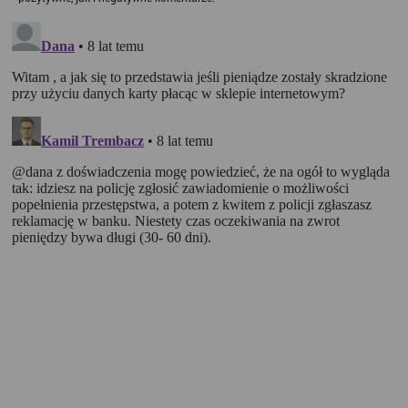
informacji, które go dotyczą.
1. Pliki "cookies"
Pliki typu "cookies" ("ciasteczka"), to informacje, zapisywane
przez przeglądarkę użytkownika, obejmujące zawartość tekstową
które mogą zawierać dane osobowe w postaci adresu IP
komputera oraz unikalnego identyfikatora urządzenia zapisanego w
pliku. Pliki te nie są przechowywane na serwerach spółki, a dane z
nich są odczytywane jedynie podczas wizyty na stronie. Dzięki
plikom cookies strony internetowe pamiętają preferencje
użytkownika, np. ulubione strony internetowe. Pliki cookies nie
identyfikują użytkownika poprzez takie dane jak imię czy nazwisko
i nie są zbierane w ramach technologii cookies, nie mają wpływu
na sprzęt i oprogramowanie użytkownika. Więcej informacji o
plikach "cookies" można znaleźć na stronie
https://www.aboutcook
ies.org/
2. W jakim celu wykorzystywane są pliki
cookies i inne podobne technologie
Informacje zapisane w plikach cookies pomagają w dostosowaniu
zawartości strony internetowej do oczekiwań i potrzeb danego
użytkownika. użytkowników. Przykładowo:
cookies systemowe są niezbędne dla prawidłowego
funkcjonowania pewnych elementów strony i utrzymania
połączenia z serwerem;
cookies uwierzytelniające pomagają w korzystanie z
dodatkowych funkcjonalności strony, umożliwiają łatwe