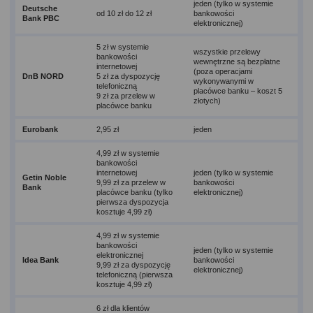
jeden (tylko w systemie
Deutsche
od 10 zł do 12 zł
bankowości
Bank PBC
elektronicznej)
5 zł w systemie
wszystkie przelewy
bankowości
wewnętrzne są bezpłatne
internetowej
(poza operacjami
DnB NORD
5 zł za dyspozycję
wykonywanymi w
telefoniczną
placówce banku – koszt 5
9 zł za przelew w
złotych)
placówce banku
Eurobank
2,95 zł
jeden
4,99 zł w systemie
bankowości
internetowej
jeden (tylko w systemie
Getin Noble
9,99 zł za przelew w
bankowości
Bank
placówce banku (tylko
elektronicznej)
pierwsza dyspozycja
kosztuje 4,99 zł)
4,99 zł w systemie
bankowości
jeden (tylko w systemie
elektronicznej
Idea Bank
bankowości
9,99 zł za dyspozycję
elektronicznej)
telefoniczną (pierwsza
kosztuje 4,99 zł)
6 zł dla klientów