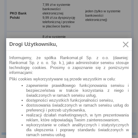
7,99 zł w systemie
bankowości
jeden (tylko w systemie
PKO Bank
elektronicznej
bankowości
Polski
9,99 zł za dyspozycję
elektronicznej)
telefoniczną i przelew
w placówce banku
8 zł w systemie
bankowości
Drogi Użytkowniku,
elektronicznej
jeden (tylko w systemie
Raiffeisen
8 zł za dyspozycję
bankowości
Polbank
telefoniczną
elektronicznej)
Informujemy, że spółka Rankomat.pl Sp. z o.o. (dawniej:
10 zł za przelew w
Rankomat Sp. z o. o. Sp. k.), jako administrator serwisu stosuje
placówce banku
technologię cookies. Prosimy o zapoznanie się z poniższymi
informacjami:
Źródło: opracowanie własne na podstawie bankowych tabeli opłat i prowizji
Pliki cookies wykorzystywane są przede wszystkim w celu:
zapewnienie prawidłowego funkcjonowania serwisu i
bezpieczeństwa w trakcie korzystania z niego i
świadczonych w ramach serwisu usług,
dostępności wszystkich funkcjonalności serwisu,
dostosowania świadczonych w ramach serwisu usług do
preferencji i potrzeb użytkownika,
realizacji działań marketingowych, w tym prezentowania
reklam, które odpowiadają Twoim zainteresowaniom,
OCEŃ ARTYKUŁ
4.2
/
5
8
ocen
wykorzystanie w celach analitycznych i statystycznych
dla ulepszenia i poprawy standardu świadczonych w
ramach serwisu usług.