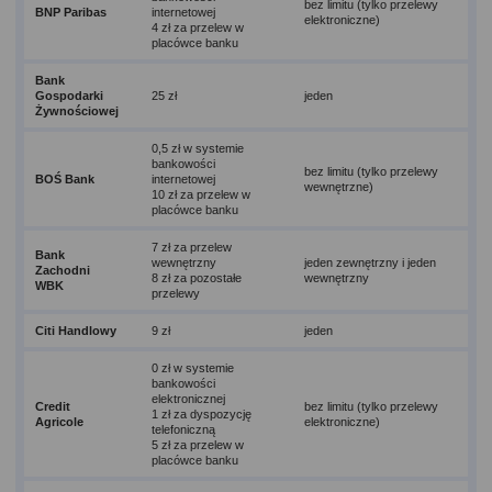
bez limitu (tylko przelewy
BNP Paribas
internetowej
elektroniczne)
4 zł za przelew w
placówce banku
Bank
Gospodarki
25 zł
jeden
Żywnościowej
0,5 zł w systemie
bankowości
bez limitu (tylko przelewy
BOŚ Bank
internetowej
wewnętrzne)
10 zł za przelew w
placówce banku
7 zł za przelew
Bank
wewnętrzny
jeden zewnętrzny i jeden
Zachodni
8 zł za pozostałe
wewnętrzny
WBK
przelewy
Citi Handlowy
9 zł
jeden
0 zł w systemie
bankowości
elektronicznej
Credit
bez limitu (tylko przelewy
1 zł za dyspozycję
Agricole
elektroniczne)
telefoniczną
5 zł za przelew w
placówce banku