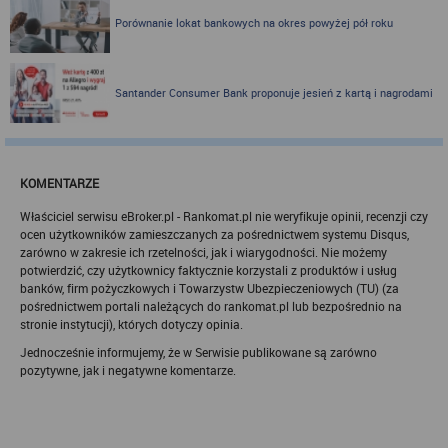
internetowych spółki Rankomat.pl Sp. z
Porównanie lokat bankowych na okres powyżej pół roku
o.o. (dawniej: Rankomat Sp. z o. o. Sp.
k.)
Rankomat.pl Sp. z o.o. (dawniej: Rankomat Sp. z o. o. Sp. k.), z
Santander Consumer Bank proponuje jesień z kartą i nagrodami
siedzibą w Warszawie (01-141), ul. Wolska 88, wpisana do rejestru
przedsiębiorców Krajowego Rejestru Sądowego prowadzonego
przez Sąd Rejonowy dla m.st. Warszawy w Warszawie, XIII
Wydział Gospodarczy Krajowego Rejestru Sądowego, pod
numerem KRS 0000877277, posiadająca nr NIP: 527-275-18-81,
oraz REGON: 363096183, zwana dalej "Rankomat" wykorzystuje
KOMENTARZE
na swoich stronach internetowych technologię "cookies".
Zasady wykorzystania informacji dostarczonych przez
Właściciel serwisu eBroker.pl - Rankomat.pl nie weryfikuje opinii, recenzji czy
użytkownika w ramach technologii cookies w trakcie korzystania
ocen użytkowników zamieszczanych za pośrednictwem systemu Disqus,
ze stron internetowych i Rankomat określa niniejszy dokument.
zarówno w zakresie ich rzetelności, jak i wiarygodności. Nie możemy
Każdy użytkownik serwisów Rankomat proszony jest o
potwierdzić, czy użytkownicy faktycznie korzystali z produktów i usług
zapoznanie się z niniejszym dokumentem i zawartymi w nim
banków, firm pożyczkowych i Towarzystw Ubezpieczeniowych (TU) (za
informacjami.
pośrednictwem portali należących do rankomat.pl lub bezpośrednio na
Rankomat używa na stronach internetowych swoich serwisów
stronie instytucji), których dotyczy opinia.
technologii cookies (tj. plików tekstowych, tzw. ciasteczek) i
Jednocześnie informujemy, że w Serwisie publikowane są zarówno
innych podobnych technologii do zapisywania informacji o
sposobie korzystania przez użytkownika z tych stron
pozytywne, jak i negatywne komentarze.
internetowych.
Każdy użytkownik ma prawo wyboru w zakresie udostępniania
informacji, które go dotyczą.
1. Pliki "cookies"