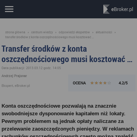
strona główna
»
centrum wiedzy
»
odpowiedzi ekspertów
»
aktualności
»
transfer środków z konta oszczędnościowego musi kosztować …
Transfer środków z konta
oszczędnościowego musi kosztować …
Data publikacji: 2013.03.12 godz. 14:05
Andrzej Prajsnar
OCENA
4.2/5
Ekspert, eBroker.pl
Konta oszczędnościowe pozwalają na znacznie
swobodniejsze dysponowanie kapitałem niż lokaty.
Pewnym problemem są jednak opłaty naliczane za
przelewanie zaoszczędzonych pieniędzy. W reklamach
rachunków oszczędnościowych często można znaleźć