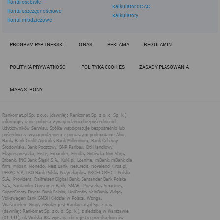
Konta osobiste
Kalkulator OC AC
Cele marketingowe:
Konta oszczędnościowe
Kalkulatory
Konta młodzieżowe
umieszczanie kodów mierzących zliczających
emisję i kliknięcia (np. liczbę wypełnionych
formularzy za pośrednictwem serwisów Rankomat)
na stronach internetowych Rankomat - w ten sposób
PROGRAM PARTNERSKI
O NAS
REKLAMA
REGULAMIN
mierzona jest efektywność danej kampanii;
wykonywanie działań marketingowych Facebook - na
POLITYKA PRYWATNOŚCI
POLITYKA COOKIES
ZASADY PLASOWANIA
stronach internetowych Rankomat umieszczany jest
piksel Facebooka - jest to narzędzie analityczne,
które pomaga mierzyć skuteczność reklam na
MAPA STRONY
podstawie analizy działań podejmowanych przez
Ciebie na stronach Rankomat. Dane z piksela można
wykorzystać w poniższym zakresie: emisji reklam
wśród właściwej grupy odbiorców, tworzenie grup
odbiorców reklam, używanie innych narzędzi
reklamowych Facebooka;
na stronach internetowych Rankomat zamieszczane
są również pliki cookies, które, w oparciu o ustalenie
preferencji użytkownika, umożliwiają Rankomat
prowadzenie kampanii reklamowych w technologii
Google Adwords lub Google Adsense - w ten sposób
mogą być kierowane do Ciebie interesujące Cię
reklamy, zarówno na stronach Rankomat, jak i poza
nimi.
Disqus - w serwisie https://ebroker.pl znajduje się system
wprowadzania komentarzy oferowany przez Disqus Inc.
W ramach tego systemu wszelkie komentarze