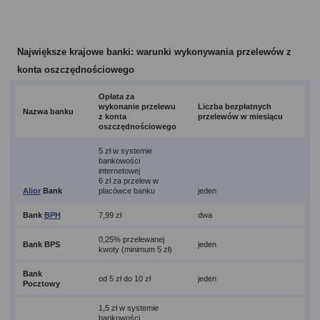
Największe krajowe banki: warunki wykonywania przelewów z
konta oszczędnościowego
Opłata za
wykonanie przelewu
Liczba bezpłatnych
Nazwa banku
z konta
przelewów w miesiącu
oszczędnościowego
5 zł w systemie
bankowości
internetowej
6 zł za przelew w
Alior
Bank
placówce banku
jeden
Bank
BPH
7,99 zł
dwa
0,25% przelewanej
Bank BPS
jeden
kwoty (minimum 5 zł)
Bank
od 5 zł do 10 zł
jeden
Pocztowy
1,5 zł w systemie
bankowości