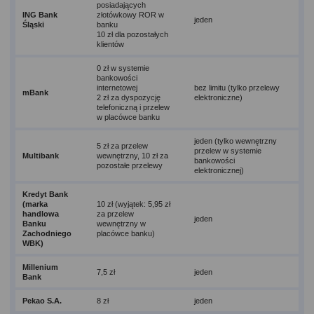
posiadających
ING Bank
złotówkowy ROR w
jeden
Śląski
banku
10 zł dla pozostałych
klientów
0 zł w systemie
bankowości
internetowej
bez limitu (tylko przelewy
mBank
2 zł za dyspozycję
elektroniczne)
telefoniczną i przelew
w placówce banku
jeden (tylko wewnętrzny
5 zł za przelew
przelew w systemie
Multibank
wewnętrzny, 10 zł za
bankowości
pozostałe przelewy
elektronicznej)
Kredyt Bank
(marka
10 zł (wyjątek: 5,95 zł
handlowa
za przelew
jeden
Banku
wewnętrzny w
Zachodniego
placówce banku)
WBK)
Millenium
7,5 zł
jeden
Bank
Pekao S.A.
8 zł
jeden