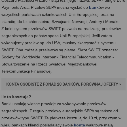
Obszaru Płatności w Euro - stąd też i jego nazwa: SEPA - Single Euro
Payments Area. Przelew SEPA można wysłać do
bank
ów we
wszystkich państwach członkowskich Unii Europejskiej, oraz na
Islandię, do Liechtensteinu, Szwajcarii, Norwegii, Andory i Monako.
Z kolei system przelewów SWIFT pozwala na realizację przelewów
zagranicznych do państw spoza Unii Europejskiej. Jeśli zatem
wykonujemy przelew np. do USA, musimy skorzystać z systemu
SWIFT. Oba rodzaje przelewów są płatne. Skrót SWIFT oznacza:
Society for Worldwide Interbank Financial Telecommunication -
Stowarzyszenie na Rzecz Światowej Międzybankowej
Telekomunikacji Finansowej.
KONTA OSOBISTE Z PONAD 20 BANKÓW. PORÓWNAJ OFERTY »
Ile to kosztuje?
Banki ustalają własne prowizje za wykonywanie przelewów
zagranicznych. Z reguły przelewy europejskie SEPA są tańsze od
przelewów typu SWIFT. Te pierwsze kosztują do 10 zł, przy czym w
wielu bankach klienci posiadający swoje
konta
walutowe mają