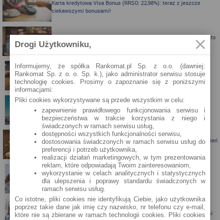
Karta kredytowa Visa Bonus (RRSO: 22,98%): teraz z jeszcze
ciekawszymi bonusami!
Karta kredytowa z nagrodą do 300 zł do Biedronki albo Allegro - kto
Drogi Użytkowniku,
skorzysta?
Informujemy, że spółka Rankomat.pl Sp. z o.o. (dawniej:
Rankomat Sp. z o. o. Sp. k.), jako administrator serwisu stosuje
Karta kredytowa Visa Bonus ze zwrotem za zakupy
technologię cookies. Prosimy o zapoznanie się z poniższymi
informacjami:
Pliki cookies wykorzystywane są przede wszystkim w celu:
Zbieraj mile z kartą kredytową Pekao S.A.
zapewnienie prawidłowego funkcjonowania serwisu i
bezpieczeństwa w trakcie korzystania z niego i
świadczonych w ramach serwisu usług,
dostępności wszystkich funkcjonalności serwisu,
Porównanie lokat bankowych na okres powyżej pół roku – kwiecień
dostosowania świadczonych w ramach serwisu usług do
2024
preferencji i potrzeb użytkownika,
realizacji działań marketingowych, w tym prezentowania
reklam, które odpowiadają Twoim zainteresowaniom,
wykorzystanie w celach analitycznych i statystycznych
Porównanie lokat bankowych na okres powyżej pół roku
dla ulepszenia i poprawy standardu świadczonych w
ramach serwisu usług.
Co istotne, pliki cookies nie identyfikują Ciebie, jako użytkownika
poprzez takie dane jak imię czy nazwisko, nr telefonu czy e-mail,
Santander Consumer Bank proponuje jesień z kartą i nagrodami
które nie są zbierane w ramach technologii cookies. Pliki cookies