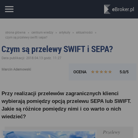
strona główna
»
centrum wiedzy
»
artykuły
»
aktualności
»
czym są przelewy swift i sepa?
Czym są przelewy SWIFT i SEPA?
Data publikacji: 2018.04.13 godz. 11:27
Marcin Adamowski
OCENA
5.0/5
Przy realizacji przelewów zagranicznych klienci
wybierają pomiędzy opcją przelewu SEPA lub SWIFT.
Jakie są różnice pomiędzy nimi i co warto o nich
wiedzieć?
Przelewy