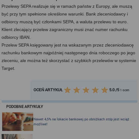
Przelewy SEPA realizuje się w ramach państw z Europy, ale muszą
być przy tym spełnione określone warunki. Bank zleceniodawcy i
odbiorcy muszą być członkami SEPA, a waluta przelewu to euro.
Klient zlecający przelew zagraniczny musi znać numer rachunku
odbiorcy IBAN.
Przelew SEPA księgowany jest na wskazanym przez zleceniodawcę
rachunku bankowym najpóźniej następnego dnia roboczego po jego
zleceniu, ale można też skorzystać z szybkich przelewów w systemie
Target.
OCEŃ ARTYKUŁ
5.0
/
5
1
ocen
PODOBNE ARTYKUŁY
Nawet 4,5% na lokacie bankowej po obniżkach stóp jest wciąż
możliwe!