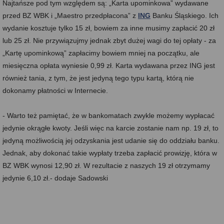
Najtańsze pod tym względem są: „Karta upominkowa” wydawane
przed BZ WBK i „Maestro przedpłacona” z
ING
Banku Śląskiego. Ich
wydanie kosztuje tylko 15 zł, bowiem za inne musimy zapłacić 20 zł
lub 25 zł. Nie przywiązujmy jednak zbyt dużej wagi do tej opłaty - za
„Kartę upominkową” zapłacimy bowiem mniej na początku, ale
miesięczna opłata wyniesie 0,99 zł. Karta wydawana przez ING jest
również tania, z tym, że jest jedyną tego typu kartą, którą nie
dokonamy płatności w Internecie.
- Warto też pamiętać, że w bankomatach zwykle możemy wypłacać
jedynie okrągłe kwoty. Jeśli więc na karcie zostanie nam np. 19 zł, to
jedyną możliwością jej odzyskania jest udanie się do oddziału banku.
Jednak, aby dokonać takie wypłaty trzeba zapłacić prowizję, która w
BZ WBK wynosi 12,90 zł. W rezultacie z naszych 19 zł otrzymamy
jedynie 6,10 zł.- dodaje Sadowski