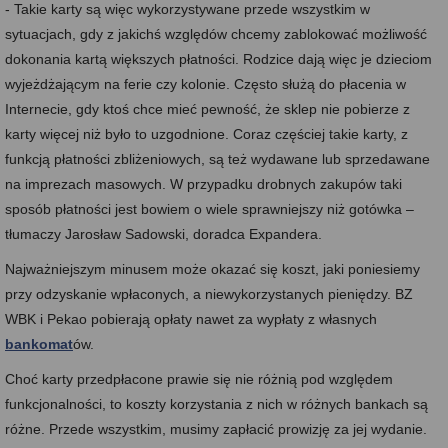
- Takie karty są więc wykorzystywane przede wszystkim w
sytuacjach, gdy z jakichś względów chcemy zablokować możliwość
dokonania kartą większych płatności. Rodzice dają więc je dzieciom
wyjeżdżającym na ferie czy kolonie. Często służą do płacenia w
Internecie, gdy ktoś chce mieć pewność, że sklep nie pobierze z
karty więcej niż było to uzgodnione. Coraz częściej takie karty, z
funkcją płatności zbliżeniowych, są też wydawane lub sprzedawane
na imprezach masowych. W przypadku drobnych zakupów taki
sposób płatności jest bowiem o wiele sprawniejszy niż gotówka –
tłumaczy Jarosław Sadowski, doradca Expandera.
Najważniejszym minusem może okazać się koszt, jaki poniesiemy
przy odzyskanie wpłaconych, a niewykorzystanych pieniędzy. BZ
WBK i Pekao pobierają opłaty nawet za wypłaty z własnych
bankomat
ów.
Choć karty przedpłacone prawie się nie różnią pod względem
funkcjonalności, to koszty korzystania z nich w różnych bankach są
różne. Przede wszystkim, musimy zapłacić prowizję za jej wydanie.