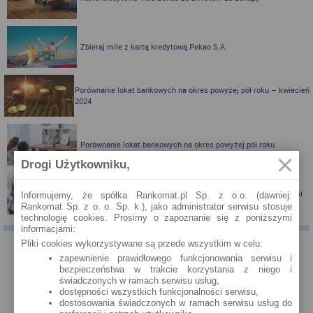
Zbieraj mile z kartą kredytową Pekao S.A.
Porównanie lokat bankowych na okres powyżej pół roku – kwiecień
2024
Porównanie lokat bankowych na okres powyżej pół roku
Drogi Użytkowniku,
Santander Consumer Bank proponuje jesień z kartą i nagrodami
Informujemy, że spółka Rankomat.pl Sp. z o.o. (dawniej:
Rankomat Sp. z o. o. Sp. k.), jako administrator serwisu stosuje
technologię cookies. Prosimy o zapoznanie się z poniższymi
informacjami:
Pliki cookies wykorzystywane są przede wszystkim w celu:
KOMENTARZE
zapewnienie prawidłowego funkcjonowania serwisu i
bezpieczeństwa w trakcie korzystania z niego i
Właściciel serwisu eBroker.pl - Rankomat.pl nie weryfikuje opinii, recenzji czy
świadczonych w ramach serwisu usług,
ocen użytkowników zamieszczanych za pośrednictwem systemu Disqus,
dostępności wszystkich funkcjonalności serwisu,
dostosowania świadczonych w ramach serwisu usług do
zarówno w zakresie ich rzetelności, jak i wiarygodności. Nie możemy