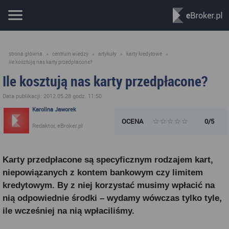
strona główna
»
centrum wiedzy
»
artykuły
»
karty kredytowe
»
ile kosztują nas karty przedpłacone?
Ile kosztują nas karty przedpłacone?
Data publikacji: 2012.05.28 godz. 11:50
Karolina Jaworek
OCENA
0/5
Redaktor, eBroker.pl
Karty przedpłacone są specyficznym rodzajem kart,
niepowiązanych z kontem bankowym czy limitem
kredytowym. By z niej korzystać musimy wpłacić na
nią odpowiednie środki – wydamy wówczas tylko tyle,
ile wcześniej na nią wpłaciliśmy.