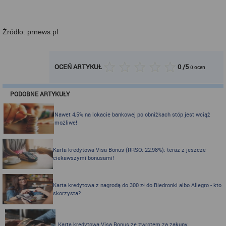
Źródło: prnews.pl
OCEŃ ARTYKUŁ
0
/
5
0
ocen
PODOBNE ARTYKUŁY
Nawet 4,5% na lokacie bankowej po obniżkach stóp jest wciąż
możliwe!
Karta kredytowa Visa Bonus (RRSO: 22,98%): teraz z jeszcze
ciekawszymi bonusami!
Karta kredytowa z nagrodą do 300 zł do Biedronki albo Allegro - kto
skorzysta?
Karta kredytowa Visa Bonus ze zwrotem za zakupy