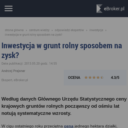
strona główna
»
centrum wiedzy
»
odpowiedzi ekspertów
»
inwestycje
»
inwestycja w grunt rolny sposobem na zysk?
Inwestycja w grunt rolny sposobem na
zysk?
Data publikacji: 2013.05.20 godz. 14:55
Andrzej Prajsnar
OCENA
4.3/5
Ekspert, eBroker.pl
Według danych Głównego Urzędu Statystycznego ceny
krajowych gruntów rolnych począwszy od ośmiu lat
notują systematyczne wzrosty.
W ci
gu ostatniego roku przeciętna
cena
jednego hektara działki,