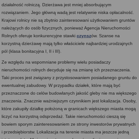
działalność rolniczą. Dzierżawa jest mniej absorbującym
rozwiązaniem. Jego główną wadą jest relatywnie niska opłacalność.
Krajowi rolnicy nie są zbytnio zainteresowani użytkowaniem gruntów
należących do osób fizycznych, ponieważ Agencja Nieruchomości
Rolnych oferuje konkurencyjne stawki
czynsz
ów. Szanse na
korzystną dzierżawę mają tylko właściciele najbardziej urodzajnych
pól (klasa bonitacyjna I, II i III).
Ze względu na wspomniane problemy wielu posiadaczy
nieruchomości rolnych decyduje się na zmianę ich przeznaczenia.
Taki proces jest związany z przystosowaniem posiadanego gruntu do
ewentualnej zabudowy. W przypadku działek, które mają być
przeznaczone do celów budowlanych jakość gleby nie ma większego
znaczenia. Znacznie ważniejszym czynnikiem jest lokalizacja. Osoby,
które zakupiły działkę położoną w granicach większego miasta mogą
liczyć na korzystną odsprzedaż. Takie nieruchomości cieszą się
bowiem sporym zainteresowaniem ze strony inwestorów prywatnych
i przedsiębiorstw. Lokalizacja na terenie miasta ma jeszcze jedną