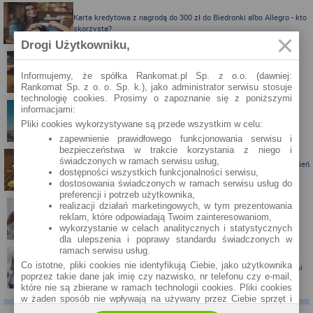
Karta kredytowa z nagrodą do 300 zł do Biedronki albo Allegro - kto
skorzysta?
Drogi Użytkowniku,
Karta kredytowa Visa Bonus ze zwrotem za zakupy
Informujemy, że spółka Rankomat.pl Sp. z o.o. (dawniej:
Rankomat Sp. z o. o. Sp. k.), jako administrator serwisu stosuje
technologię cookies. Prosimy o zapoznanie się z poniższymi
informacjami:
Zbieraj mile z kartą kredytową Pekao S.A.
Pliki cookies wykorzystywane są przede wszystkim w celu:
zapewnienie prawidłowego funkcjonowania serwisu i
bezpieczeństwa w trakcie korzystania z niego i
świadczonych w ramach serwisu usług,
Porównanie lokat bankowych na okres powyżej pół roku – kwiecień
dostępności wszystkich funkcjonalności serwisu,
2024
dostosowania świadczonych w ramach serwisu usług do
preferencji i potrzeb użytkownika,
realizacji działań marketingowych, w tym prezentowania
reklam, które odpowiadają Twoim zainteresowaniom,
Porównanie lokat bankowych na okres powyżej pół roku
wykorzystanie w celach analitycznych i statystycznych
dla ulepszenia i poprawy standardu świadczonych w
ramach serwisu usług.
Co istotne, pliki cookies nie identyfikują Ciebie, jako użytkownika
Santander Consumer Bank proponuje jesień z kartą i nagrodami
poprzez takie dane jak imię czy nazwisko, nr telefonu czy e-mail,
które nie są zbierane w ramach technologii cookies. Pliki cookies
w żaden sposób nie wpływają na używany przez Ciebie sprzęt i
oprogramowanie.