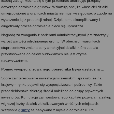
istotną zaletę. Można się o tym przekonać analizując przepisy
dotyczące odrolnienia gruntów. Wskazują one, że właściciel działki
umiejscowionej w granicach miasta nie musi występować o zgodę na
wyłączenie jej z produkcji rolnej. Dzięki temu skomplikowany i
długotrwały proces odrolnienia nieco się upraszcza.
Nagrodą za zmagania z barierami administracyjnymi jest znaczący
wzrost wartości odrolnionego gruntu. W obecnych warunkach
stuprocentowa zmiana ceny atrakcyjnej działki, która została
przystosowana do celów budowlanych nie jest czymś
nadzwyczajnym.
Pomoc wyspecjalizowanego pośrednika bywa użyteczna …
Spore zainteresowanie inwestycjami ziemskimi sprawiło, że na
krajowym rynku pojawili się wyspecjalizowani pośrednicy. Takie
przedsiębiorstwa zbierają środki należące do grupy prywatnych
inwestorów. Kumulacja zainwestowanego kapitału pozwala na zakup
większej liczby działek zlokalizowanych w różnych miejscach.
Wszystkie
grunty
są nabywane z myślą o odrolnieniu. Po