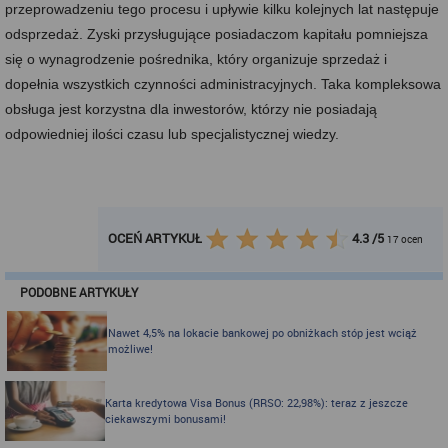
przeprowadzeniu tego procesu i upływie kilku kolejnych lat następuje
odsprzedaż. Zyski przysługujące posiadaczom kapitału pomniejsza
się o wynagrodzenie pośrednika, który organizuje sprzedaż i
dopełnia wszystkich czynności administracyjnych. Taka kompleksowa
obsługa jest korzystna dla inwestorów, którzy nie posiadają
odpowiedniej ilości czasu lub specjalistycznej wiedzy.
OCEŃ ARTYKUŁ
4.3
/
5
17
ocen
PODOBNE ARTYKUŁY
Nawet 4,5% na lokacie bankowej po obniżkach stóp jest wciąż
możliwe!
Karta kredytowa Visa Bonus (RRSO: 22,98%): teraz z jeszcze
ciekawszymi bonusami!