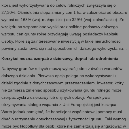
która jest wykorzystywana do celów rolniczych zwiększyła się o
27,30%. Ośmioletnia stopa zmiany cen 1 ha w zależności od obszaru
wynosi od 163% (woj. małopolskie) do 329% (woj. dolnośląskie). Ze
względu na wspomniane wyniki oraz solidne podstawy dalszego
wzrostu cen grunty rolne przyciągają uwagę posiadaczy kapitału.
Osoby, które są zainteresowane inwestycją w takie nieruchomości
powinny zastanowić się nad sposobem ich dalszego wykorzystania…
Korzyści można czerpać z dzierżawy, dopłat lub odrolnienia
Nabywcy gruntów rolnych muszą wybrać jeden z dwóch wariantów
dalszego działania. Pierwsza opcja polega na wykorzystywaniu
działki zgodnie z dotychczasowym przeznaczeniem. Inwestor, który
nie zamierza zmieniać sposobu użytkowania gruntu rolnego może
czerpać zyski z dzierżawy lub unijnych dotacji. Perspektywa
otrzymywania stałego wsparcia z Unii Europejskiej jest kusząca.
Warto jednak pamiętać, że beneficjent wspólnotowej pomocy musi
dbać o utrzymanie dotychczasowej użyteczności gruntu. Taki wymóg
może być kłopotliwy dla osób, które nie zamierzają się angażować w