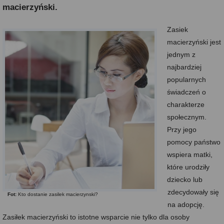
macierzyński.
Zasi
ek
macierzyński jest
jednym z
najbardziej
popularnych
świadczeń o
charakterze
społecznym.
Przy jego
pomocy państwo
wspiera matki,
które urodziły
dziecko lub
zdecydowały się
Fot:
Kto dostanie zasilek macierzynski?
na adopcję.
Zasiłek macierzyński to istotne wsparcie nie tylko dla osoby