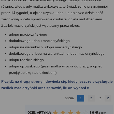
matki. Prawo do zasiłku macierzyńskiego zostaje przeniesione
również wtedy, gdy matka wykorzysta to świadczenie przynajmniej
przez 14 tygodni, a ojciec uzyska urlop lub przerwie działalność
zarobkową w celu sprawowania osobistej opieki nad dzieckiem.
Zasiłek macierzyński jest wypłacany przez okres:
urlopu macierzyńskiego
dodatkowego urlopu macierzyńskiego
urlopu na warunkach urlopu macierzyńskiego
dodatkowego urlopu na warunkach urlopu macierzyńskiego
urlopu rodzicielskiego
urlopu ojcowskiego (jeżeli matka wróciła do pracy, a ojciec
przejął opiekę nad dzieckiem)
Przejdź na drugą stronę i dowiedz się, kiedy jeszcze przysługuje
zasiłek macierzyński oraz sprawdź, ile on wynosi »
strona
1
2
z
2
OCEŃ ARTYKUŁ
3.9
/
5
4
ocen