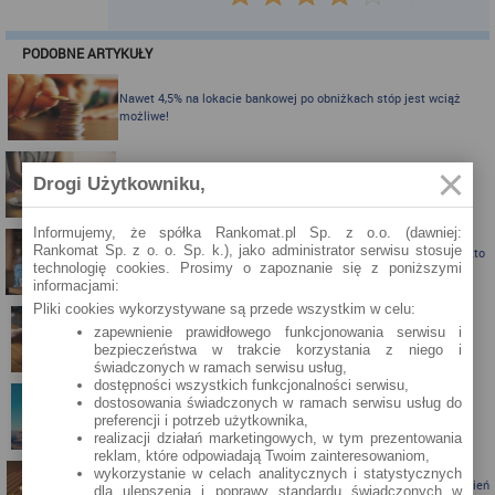
PODOBNE ARTYKUŁY
Nawet 4,5% na lokacie bankowej po obniżkach stóp jest wciąż
możliwe!
Karta kredytowa Visa Bonus (RRSO: 22,98%): teraz z jeszcze
Drogi Użytkowniku,
ciekawszymi bonusami!
Informujemy, że spółka Rankomat.pl Sp. z o.o. (dawniej:
Rankomat Sp. z o. o. Sp. k.), jako administrator serwisu stosuje
Karta kredytowa z nagrodą do 300 zł do Biedronki albo Allegro - kto
technologię cookies. Prosimy o zapoznanie się z poniższymi
skorzysta?
informacjami:
Pliki cookies wykorzystywane są przede wszystkim w celu:
zapewnienie prawidłowego funkcjonowania serwisu i
Karta kredytowa Visa Bonus ze zwrotem za zakupy
bezpieczeństwa w trakcie korzystania z niego i
świadczonych w ramach serwisu usług,
dostępności wszystkich funkcjonalności serwisu,
dostosowania świadczonych w ramach serwisu usług do
Zbieraj mile z kartą kredytową Pekao S.A.
preferencji i potrzeb użytkownika,
realizacji działań marketingowych, w tym prezentowania
reklam, które odpowiadają Twoim zainteresowaniom,
wykorzystanie w celach analitycznych i statystycznych
Porównanie lokat bankowych na okres powyżej pół roku – kwiecień
dla ulepszenia i poprawy standardu świadczonych w