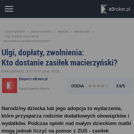
strona główna
»
centrum wiedzy
»
artykuły
»
aktualności
»
ulgi, dopłaty, zwolnienia:
kto dostanie zasiłek macierzyński?
Ulgi, dopłaty, zwolnienia:
Kto dostanie zasiłek macierzyński?
Data publikacji: 2015.10.07 godz. 00:00
Eksperci eBroker.pl
OCENA
3.9/5
Opracowanie własne
Narodziny dziecka lub jego adopcja to wydarzenie,
które przysparza rodzinie dodatkowych obowiązków i
wydatków. Podczas opieki nad małym dzieckiem matki
mogą jednak liczyć na pomoc z ZUS - zasiłek