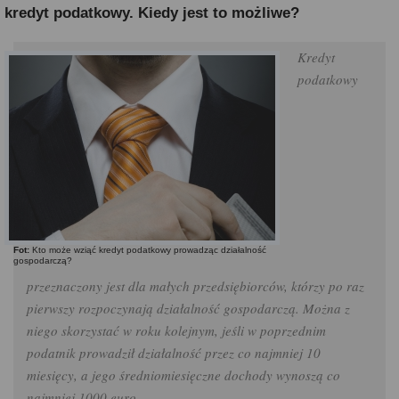
kredyt podatkowy. Kiedy jest to możliwe?
Kredyt
podatkowy
Fot:
Kto może wziąć kredyt podatkowy prowadząc działalność
gospodarczą?
przeznaczony jest dla małych przedsiębiorców, którzy po raz
pierwszy rozpoczynają działalność gospodarczą. Można z
niego skorzystać w roku kolejnym, jeśli w poprzednim
podatnik prowadził działalność przez co najmniej 10
miesięcy, a jego średniomiesięczne dochody wynoszą co
najmniej 1000 euro.