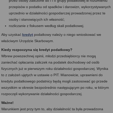
przez osoby zaliczone do I i II grupy podatkowej w rozumieniu
przepisów o podatku od spadków i darowizn, wykorzystywanych
uprzednio w działalności gospodarczej prowadzonej przez te
osoby i stanowiących ich własność;
rozliczanie z fiskusem według skali podatkowej.
Aby uzyskać
kredyt
podatkowy należy o niego wnioskować we
właściwym Urzędzie Skarbowym.
Kiedy rozpoczyna się kredyt podatkowy?
Wbrew powszechnej opinii, młodzi przedsiębiorcy nie mogą
zaniechać opłacania zaliczek na podatek dochodowy od osób
fizycznych już w pierwszym roku działalności gospodarczej. Wynika
to z założeń ujętych w ustawie o PIT. Mianowicie, uprawnieni do
kredytu podatkowego podatnicy będą mogli zastosować go przede
wszystkim w okresie bezpośrednio następującym po roku, w którym
rozpoczęli wykonywanie działalności gospodarczej.
Ważne!
Warunkiem jest przy tym to, aby działalność ta była prowadzona