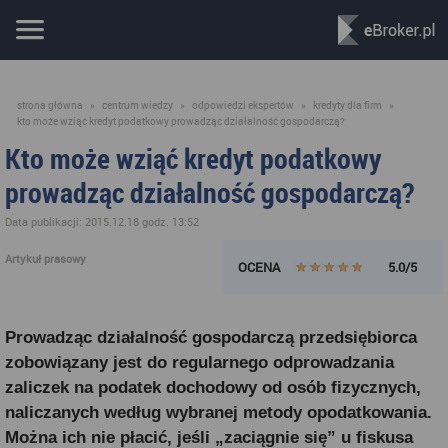
strona główna
»
centrum wiedzy
»
odpowiedzi ekspertów
»
kredyty dla firm
»
kto może wziąć kredyt podatkowy prowadząc działalność gospodarczą?
Kto może wziąć kredyt podatkowy
prowadząc działalność gospodarczą?
Data publikacji: 2015.12.18 godz. 13:52
Artykuł prasowy
OCENA
5.0/5
Prowadząc działalność gospodarczą przedsiębiorca
zobowiązany jest do regularnego odprowadzania
zaliczek na podatek dochodowy od osób fizycznych,
naliczanych według wybranej metody opodatkowania.
Można ich nie płacić, jeśli „zaciągnie się” u fiskusa