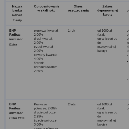
Nazwa
Oprocentowanie
Okres
Zakres
banku
w skali roku
oszczędzania
deponowanej
o
kwoty
Nazwa
lokaty
BNP
pierwszy kwartał:
1 rok
od 1000 zł
o
Paribas
2,00%
(brak
c
drugi kwartał:
ograniczeń co
o
Inwestor
2,00%
do
l
Extra
trzeci kwartał:
maksymalnej
k
2,00%
kwoty)
p
czwarty kwartał:
4,00%
średnie
oprocentowanie:
2,50%
BNP
Pierwsze
2 lata
od 1000 zł
o
Paribas
półrocze: 2,00%
(brak
c
drugie półrocze:
ograniczeń co
Inwestor
2,25%
do
Extra Plus
trzecie półrocze:
maksymalnej
3,00%
kwoty)
czwarte półrocze: