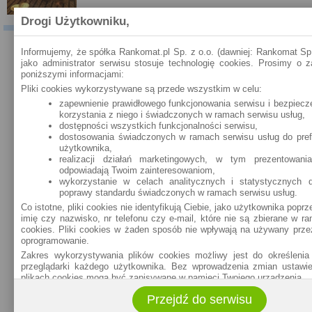
Drogi Użytkowniku,
Informujemy, że spółka Rankomat.pl Sp. z o.o. (dawniej: Rankomat Sp. 
KOMENTARZE
jako administrator serwisu stosuje technologię cookies. Prosimy o 
poniższymi informacjami:
Właściciel serwisu eBroker.pl - Rankomat.pl nie weryfikuje opinii, recenzji czy
Pliki cookies wykorzystywane są przede wszystkim w celu:
ocen użytkowników zamieszczanych za pośrednictwem systemu Disqus,
zapewnienie prawidłowego funkcjonowania serwisu i bezpiecz
zarówno w zakresie ich rzetelności, jak i wiarygodności. Nie możemy
korzystania z niego i świadczonych w ramach serwisu usług,
potwierdzić, czy użytkownicy faktycznie korzystali z produktów i usług
dostępności wszystkich funkcjonalności serwisu,
banków, firm pożyczkowych i Towarzystw Ubezpieczeniowych (TU) (za
dostosowania świadczonych w ramach serwisu usług do prefe
pośrednictwem portali należących do rankomat.pl lub bezpośrednio na
użytkownika,
stronie instytucji), których dotyczy opinia.
realizacji działań marketingowych, w tym prezentowani
odpowiadają Twoim zainteresowaniom,
Jednocześnie informujemy, że w Serwisie publikowane są zarówno
wykorzystanie w celach analitycznych i statystycznych d
pozytywne, jak i negatywne komentarze.
poprawy standardu świadczonych w ramach serwisu usług.
Co istotne, pliki cookies nie identyfikują Ciebie, jako użytkownika poprz
imię czy nazwisko, nr telefonu czy e-mail, które nie są zbierane w ra
cookies. Pliki cookies w żaden sposób nie wpływają na używany przez
oprogramowanie.
Zakres wykorzystywania plików cookies możliwy jest do określenia
przeglądarki każdego użytkownika. Bez wprowadzenia zmian ustawie
plikach cookies mogą być zapisywane w pamięci Twojego urządzenia.
Administratorem danych pozyskiwanych w technologii cookies jest sp
Przejdź do serwisu
Sp. z o.o. (dawniej: Rankomat Sp. z o. o. Sp. k.) z siedzibą w Warsz