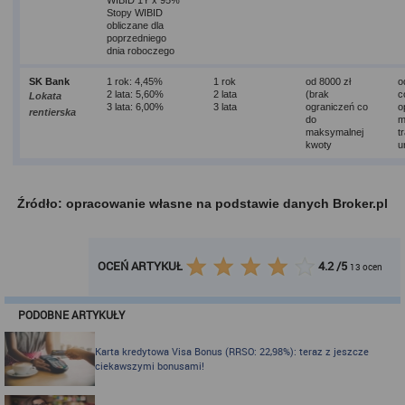
WIBID 1Y x 95%
Stopy WIBID
obliczane dla
poprzedniego
dnia roboczego
SK Bank
1 rok: 4,45%
1 rok
od 8000 zł
o
2 lata: 5,60%
2 lata
(brak
c
Lokata
3 lata: 6,00%
3 lata
ograniczeń co
o
rentierska
do
m
maksymalnej
t
kwoty
u
Źródło: opracowanie własne na podstawie danych Broker.pl
OCEŃ ARTYKUŁ
4.2
/
5
13
ocen
PODOBNE ARTYKUŁY
Karta kredytowa Visa Bonus (RRSO: 22,98%): teraz z jeszcze
ciekawszymi bonusami!