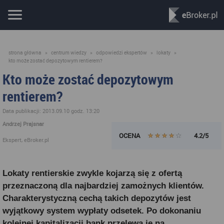
strona główna
»
centrum wiedzy
»
odpowiedzi ekspertów
»
lokaty
»
kto może zostać depozytowym rentierem?
Kto może zostać depozytowym
rentierem?
Data publikacji: 2013.09.10 godz. 13:20
Andrzej Prajsnar
OCENA
4.2/5
Ekspert, eBroker.pl
Lokaty rentierskie zwykle kojarzą się z ofertą
przeznaczoną dla najbardziej zamożnych klientów.
Charakterystyczną cechą takich depozytów jest
wyjątkowy system wypłaty odsetek. Po dokonaniu
kolejnej kapitalizacji bank przelewa je na