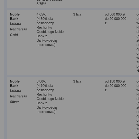
3,75%
Noble
4,05%
3 lata
od 500 000 zł
o
Bank
(4,30% dla
do 20 000 000
c
posiadaczy
zł
w
Lokata
Rachunku
k
Rentierska
Osobistego Noble
d
Gold
Bank z
(
Bankowością
z
Internetową)
d
o
o
w
z
b
N
Noble
3,80%
3 lata
od 150 000 zł
o
Bank
(4,10% dla
do 20 000 000
c
posiadaczy
zł
w
Lokata
Rachunku
k
Rentierska
Osobistego Noble
d
Silver
Bank z
(
Bankowością
z
Internetową)
d
o
o
w
z
b
N