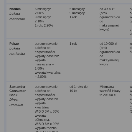
Nordea
6 miesięcy:
6 miesięcy
od 3000 zł
o
2,00%
9 miesięcy
(brak
c
Lokata
9 miesięcy:
1 rok
ograniczeń co
w
rentierska
2,10%
do
o
1 rok: 2,20%
maksymalnej
m
kwoty)
t
u
Pekao
oprocentowanie
1 rok
od 10 000 zł
l
zależne od
(brak
k
Lokata
częstotliwości
ograniczeń co
o
rentierska
wypłaty odsetek:
do
wypłata
maksymalnej
miesięczna –
kwoty
1,80%
wypłata kwartalna
– 2,00%
Santander
oprocentowanie
od 1 roku do
Minimalna
w
Consumer
zależne od
10 lat
wartość lokaty
w
Bank
częstotliwości
to 20 000 zł
p
wypłaty odsetek
k
Direct
wypłata
o
Premium
kwartalna:
(
WIBID 3M x 85%
(
wypłata
półroczna:
WIBID 6M x 92%
wypłata roczna: