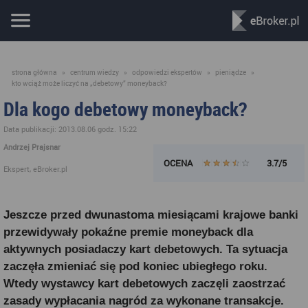
strona główna
»
centrum wiedzy
»
odpowiedzi ekspertów
»
pieniądze
»
kto wciąż może liczyć na „debetowy” moneyback?
Dla kogo debetowy moneyback?
Data publikacji: 2013.08.06 godz. 15:22
Andrzej Prajsnar
OCENA
3.7/5
Ekspert, eBroker.pl
Jeszcze przed dwunastoma miesiącami krajowe banki
przewidywały pokaźne premie moneyback dla
aktywnych posiadaczy kart debetowych. Ta sytuacja
zaczęła zmieniać się pod koniec ubiegłego roku.
Wtedy wystawcy kart debetowych zaczęli zaostrzać
zasady wypłacania nagród za wykonane transakcje.