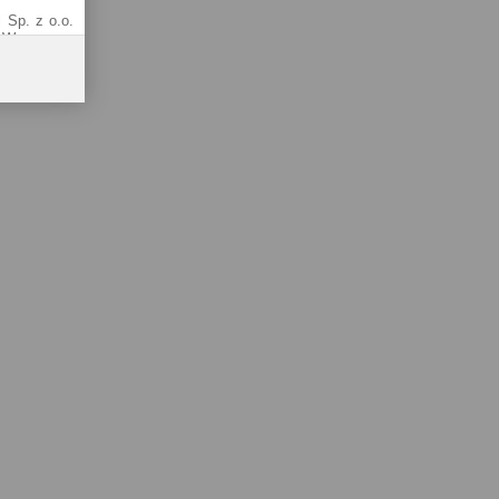
 Sp. z o.o.
1 Warszawa.
od adresem
 tzw. RODO)
k najlepsze
 serwisu do
 w Polityce
Sp. k.)
01-141), ul.
owadzonego
 Krajowego
8-81, oraz
ernetowych
i cookies w
okumentem i
(tj. plików
 o sposobie