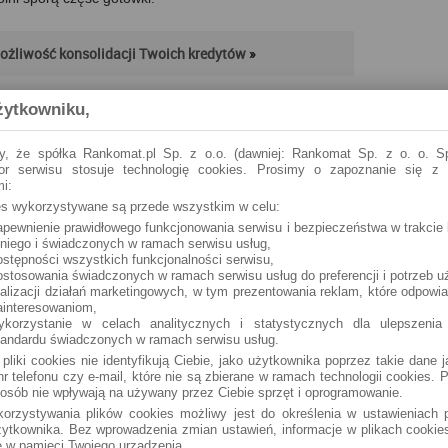
ożliwość konsolidacji Twoich kredytów
żytkowniku,
OCEŃ ARTYKUŁ
4.0
/
5
4
ocen
y, że spółka Rankomat.pl Sp. z o.o. (dawniej: Rankomat Sp. z o. o. Sp
tor serwisu stosuje technologię cookies. Prosimy o zapoznanie się z
i:
ies wykorzystywane są przede wszystkim w celu:
apewnienie prawidłowego funkcjonowania serwisu i bezpieczeństwa w trakcie 
 niego i świadczonych w ramach serwisu usług,
ostępności wszystkich funkcjonalności serwisu,
ostosowania świadczonych w ramach serwisu usług do preferencji i potrzeb u
ealizacji działań marketingowych, w tym prezentowania reklam, które odpowi
ytowa
Karta kredytowa z
Karta kredytowa
ainteresowaniom,
 (RRSO:
nagrodą do 300 zł
Visa Bonus ze
ykorzystanie w celach analitycznych i statystycznych dla ulepszenia
az z
do Biedronki albo
zwrotem za
tandardu świadczonych w ramach serwisu usług.
Allegro - kto
zakupy
 pliki cookies nie identyfikują Ciebie, jako użytkownika poprzez takie dane 
i
skorzysta?
r telefonu czy e-mail, które nie są zbierane w ramach technologii cookies. P
osób nie wpływają na używany przez Ciebie sprzęt i oprogramowanie.
orzystywania plików cookies możliwy jest do określenia w ustawieniach p
ytkownika. Bez wprowadzenia zmian ustawień, informacje w plikach cooki
 w pamięci Twojego urządzenia.
 lokat
Porównanie lokat
Santander