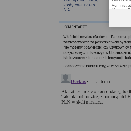
kredytową Pekao
bankowych 
Administra
S.A.
okres powyż
(dawniej: 
roku – kwie
Możesz ja
2024
bok@ebroker
Działania 
KOMENTARZE
w ramach t
funkcjonow
Właściciel serwisu eBroker.pl - Rankomat.pl
potrzeb uż
zamieszczanych za pośrednictwem systemu D
Więcej inf
Nie możemy potwierdzić, czy użytkownicy fa
Cookies.
pożyczkowych i Towarzystw Ubezpieczenio
Polity
lub bezpośrednio na stronie instytucji), któ
Rankom
Jednocześnie informujemy, że w Serwisie 
Rankomat.pl
Wolska 88
przez Sąd
Rejestru 
REGON: 36
technologię
Zasady wyk
trakcie kor
Każdy użyt
zawartymi 
Rankomat u
tekstowych