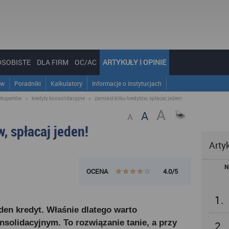
OSOBISTE
DLA FIRM
OC/AC
ARTYKUŁY I OPINIE
ów
Poradniki
Kalkulatory
Informacje o instytucjach
ekspertów
»
kredyty konsolidacyjne
»
zamiast kilku kredytów, spłacaj jeden!
A
A
A
, spłacaj jeden!
Arty
N
OCENA
4.0/5
1.
eden kredyt. Właśnie dlatego warto
nsolidacyjnym. To rozwiązanie tanie, a przy
2.