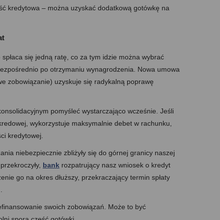
ność kredytowa – można uzyskać dodatkową gotówkę na
at
spłaca się jedną ratę, co za tym idzie można wybrać
. bezpośrednio po otrzymaniu wynagrodzenia. Nowa umowa
nowe zobowiązanie) uzyskuje się radykalną poprawę
konsolidacyjnym pomyśleć wystarczająco wcześnie. Jeśli
ty kredowej, wykorzystuje maksymalnie debet w rachunku,
ci kredytowej.
ania niebezpiecznie zbliżyły się do górnej granicy naszej
 przekroczyły,
bank
rozpatrujący nasz wniosek o kredyt
enie go na okres dłuższy, przekraczający termin spłaty
.
refinansowanie swoich zobowiązań. Może to być
lni sporą część gotówki.