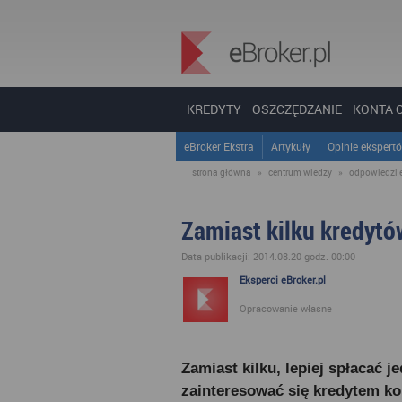
KREDYTY
OSZCZĘDZANIE
KONTA 
eBroker Ekstra
Artykuły
Opinie ekspert
strona główna
»
centrum wiedzy
»
odpowiedzi 
Zamiast kilku kredytów
Data publikacji: 2014.08.20 godz. 00:00
Eksperci eBroker.pl
Opracowanie własne
Zamiast kilku, lepiej spłacać j
zainteresować się kredytem ko