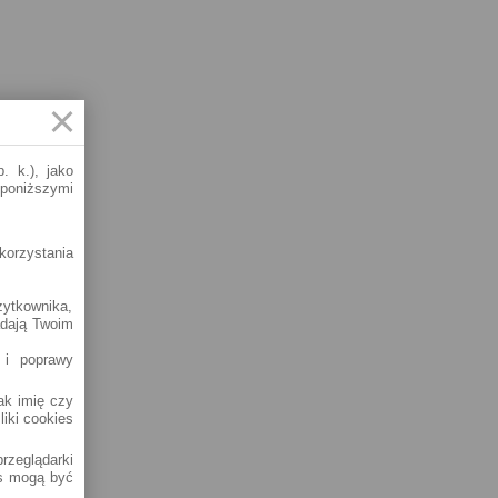
. k.), jako
 poniższymi
korzystania
żytkownika,
adają Twoim
 i poprawy
jak imię czy
liki cookies
rzeglądarki
es mogą być