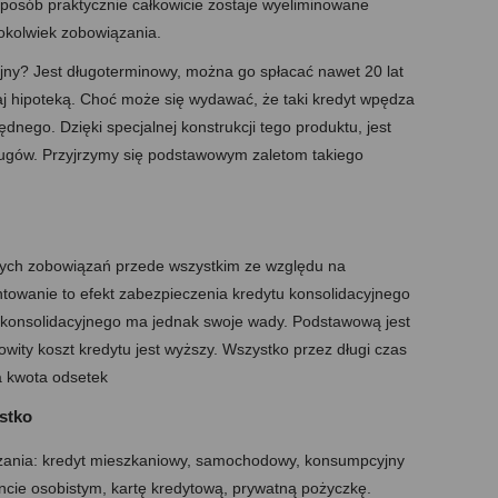
 sposób praktycznie całkowicie zostaje wyeliminowane
gokolwiek zobowiązania.
yjny? Jest długoterminowy, można go spłacać nawet 20 lat
j hipoteką. Choć może się wydawać, że taki kredyt wpędza
ędnego. Dzięki specjalnej konstrukcji tego produktu, jest
ugów. Przyjrzymy się podstawowym zaletom takiego
szych zobowiązań przede wszystkim ze względu na
ntowanie to efekt zabezpieczenia kredytu konsolidacyjnego
u konsolidacyjnego ma jednak swoje wady. Podstawową jest
kowity koszt kredytu jest wyższy. Wszystko przez długi czas
a kwota odsetek
stko
zania: kredyt mieszkaniowy, samochodowy, konsumpcyjny
cie osobistym, kartę kredytową, prywatną pożyczkę.