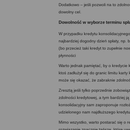
Dodatkowo – jeśli pozwoli na to zdol
dowolny cel.
Dowolność w wyborze terminu spł
W przypadku kredytu konsolidacyjnego 
najbardziej dogodny dzień spłaty, np
(bo przecież taki kredyt to zupełnie 
płynności
Warto jednak pamiętać, by o kredycie 
ktoś zadłużył się do granic limitu kar
może się okazać, że zabraknie zdolnoś
Zresztą jeśli tylko poprzednie zobowiąz
zdolności kredytowej, a tym bardziej ją
konsolidacyjny sam zaproponuje rozłoż
udzielonego nam najdłuższego kredytu
Mimo wszystko, warto postarać się o 
rozwiązanie znacznie tańsze, które uwo