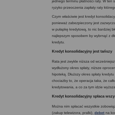
jednego terminu płatności raty. W ten
ryzyko przeoczenia zapłaty raty które
Czym właściwie jest kredyt konsolidac
ponieważ zabezpieczony jest zazwycza
w pułapkę kredytową, to nic bardziej bł
najlepszym sposobem by wybrnąć z dł
kredytu.
Kredyt konsolidacyjny jest tańszy
Rata jest zwykle niższa od wcześniej
wydłużony okres spłaty, niższe oproce
hipoteką. Dłuższy okres spłaty kredyt
chociażby to, że operacja taka, że cał
kredytowania, a co za tym idzie wyższ
Kredyt konsolidacyjny spłaca wszy
Można nim spłacać wszystkie zobowią
(zakup telewizora, pralki),
debet
na kon