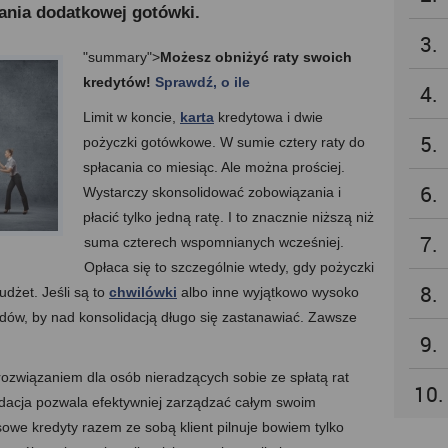
ania dodatkowej gotówki.
3.
"summary">
Możesz obniżyć raty swoich
kredytów!
Sprawdź, o ile
4.
Limit w koncie,
karta
kredytowa i dwie
5.
pożyczki gotówkowe. W sumie cztery raty do
spłacania co miesiąc. Ale można prościej.
6.
Wystarczy skonsolidować zobowiązania i
płacić tylko jedną ratę. I to znacznie niższą niż
7.
suma czterech wspomnianych wcześniej.
Opłaca się to szczególnie wtedy, gdy pożyczki
8.
dżet. Jeśli są to
chwilówki
albo inne wyjątkowo wysoko
ów, by nad konsolidacją długo się zastanawiać. Zawsze
9.
rozwiązaniem dla osób nieradzących sobie ze spłatą rat
10.
dacja pozwala efektywniej zarządzać całym swoim
we kredyty razem ze sobą klient pilnuje bowiem tylko