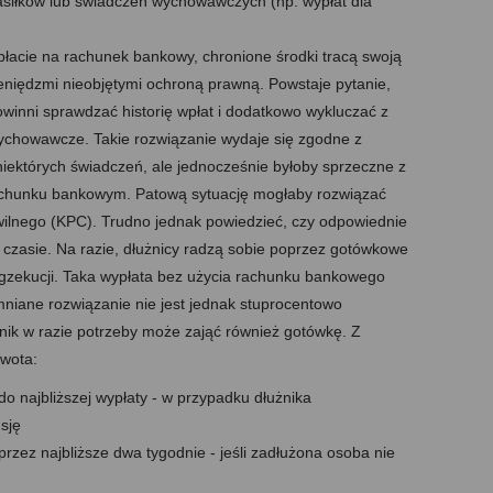
siłków lub świadczeń wychowawczych (np. wypłat dla
acie na rachunek bankowy, chronione środki tracą swoją
eniędzmi nieobjętymi ochroną prawną. Powstaje pytanie,
owinni sprawdzać historię wpłat i dodatkowo wykluczać z
wychowawcze. Takie rozwiązanie wydaje się zgodne z
niektórych świadczeń, ale jednocześnie byłoby sprzeczne z
achunku bankowym. Patową sytuację mogłaby rozwiązać
ilnego (KPC). Trudno jednak powiedzieć, czy odpowiednie
czasie. Na razie, dłużnicy radzą sobie poprzez gotówkowe
gzekucji. Taka wypłata bez użycia rachunku bankowego
iane rozwiązanie nie jest jednak stuprocentowo
nik w razie potrzeby może zająć również gotówkę. Z
kwota:
o najbliższej wypłaty - w przypadku dłużnika
sję
rzez najbliższe dwa tygodnie - jeśli zadłużona osoba nie