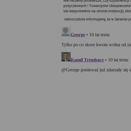
Nie możemy potwierdzić, czy użytkownicy fa
technologię
pożyczkowych i Towarzystw Ubezpieczenio
lub bezpośrednio na stronie instytucji), któ
Zasady wyk
trakcie kor
Jednocześnie informujemy, że w Serwisie 
Każdy użyt
zawartymi 
Rankomat u
tekstowych
korzystania
Każdy użyt
1. Pliki
Pliki typu
obejmujące
oraz unika
serwerach 
cookies str
cookies nie
ramach tec
informacji 
2. W ja
technol
Informacje
oczekiwań 
c