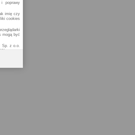
 i poprawy
jak imię czy
liki cookies
rzeglądarki
es mogą być
 Sp. z o.o.
1 Warszawa.
od adresem
 tzw. RODO)
k najlepsze
 serwisu do
 w Polityce
Sp. k.)
01-141), ul.
owadzonego
 Krajowego
8-81, oraz
ernetowych