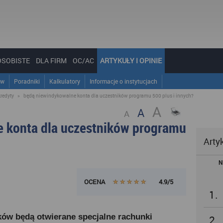
OSOBISTE
DLA FIRM
OC/AC
ARTYKUŁY I OPINIE
ów
Poradniki
Kalkulatory
Informacje o instytucjach
kredyty
»
będą niewindykowalne konta dla uczestników programu 500 plus i innych?
A
A
A
 konta dla uczestników programu
Arty
N
OCENA
4.9/5
1.
ików będą otwierane specjalne rachunki
2.