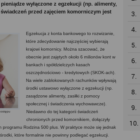
 pieniądze wyłączone z egzekucji (np. alimenty,
h świadczeń przed zajęciem komorniczym jest
3.
4.
Egzekucja z konta bankowego to rozwi
zanie,
które zdecydowanie najczęściej wybierają
5.
krajowi komornicy. Można szacować, że
obecnie jest zajętych około 6 milionów kont w
6.
bankach i spółdzielczych kasach
oszczędnościowo - kredytowych (SKOK-ach).
7.
Na wiele zablokowanych rachunków wpływają
środki ustawowo wyłączone z egzekucji (np.
8.
zasądzone alimenty, zasiłki z pomocy
społecznej i świadczenia wychowawcze).
9.
Niedawno do tej kategorii świadczeń
dostępu
chronionych przed komornikiem, dołączyły
10.
h programu Rodzina 500 plus. W praktyce może się jednak
środki, które formalnie nie powinny podlegać egzekucji.