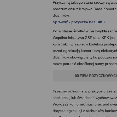
Przyczyną takiego stanu rzeczy są wa
porozumieniu z Krajową Radą Komornic
dłużników.
Sprawdź - pożyczka bez BIK »
Po wpłacie środków na zwykły rach
Wspólna inicjatywa ZBP oraz KRK jest 
konstrukcji przepisów kodeksu postę
przed egzekucją komorniczą niektórych
dłużników obowiązuje tylko podczas na
może potrącić określonej sumy przed w
60 FIRM POŻYCZKOWYCH
Przepisy ochronne w praktyce przestaj
społecznej lub świadczeń wychowawcz
Wówczas komornik musi brać pod uwag
dotyczą egzekucji z rachunków bankowy