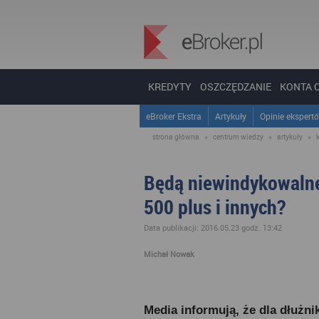
KREDYTY
OSZCZĘDZANIE
KONTA 
eBroker Ekstra
Artykuły
Opinie ekspert
strona główna
»
centrum wiedzy
»
artykuły
»
Będą niewindykowalne
500 plus i innych?
Data publikacji: 2016.05.23 godz. 13:42
Michał Nowak
Media informują, że dla dłużn