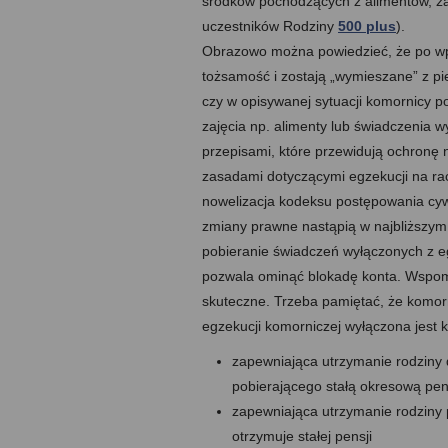
środków pochodzących z alimentów, za
uczestników Rodziny
500 plus
).
Obrazowo można powiedzieć, że po wpł
tożsamość i zostają „wymieszane” z pi
czy w opisywanej sytuacji komornicy p
zajęcia np. alimenty lub świadczenia 
przepisami, które przewidują ochronę 
zasadami dotyczącymi egzekucji na r
nowelizacja kodeksu postępowania cyw
zmiany prawne nastąpią w najbliższym 
pobieranie świadczeń wyłączonych z e
pozwala ominąć blokadę konta. Wspomn
skuteczne. Trzeba pamiętać, że komor
egzekucji komorniczej wyłączona jest 
zapewniająca utrzymanie rodziny d
pobierającego stałą okresową pen
zapewniająca utrzymanie rodziny p
otrzymuje stałej pensji