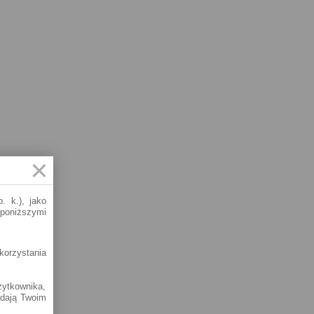
. k.), jako
 poniższymi
korzystania
żytkownika,
adają Twoim