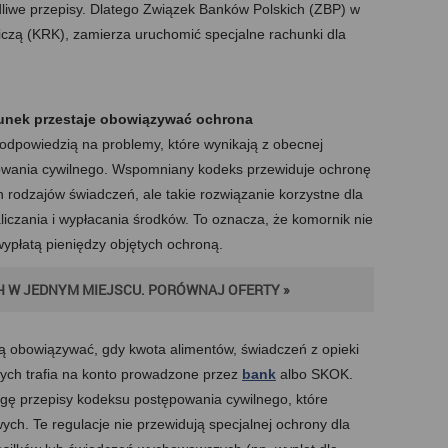
dliwe przepisy. Dlatego Związek Banków Polskich (ZBP) w
zą (KRK), zamierza uruchomić specjalne rachunki dla
unek przestaje obowiązywać ochrona
odpowiedzią na problemy, które wynikają z obecnej
powania cywilnego. Wspomniany kodeks przewiduje ochronę
 rodzajów świadczeń, ale takie rozwiązanie korzystne dla
liczania i wypłacania środków. To oznacza, że komornik nie
ypłatą pieniędzy objętych ochroną.
 W JEDNYM MIEJSCU. PORÓWNAJ OFERTY »
ą obowiązywać, gdy kwota alimentów, świadczeń z opieki
ych trafia na konto prowadzone przez
bank
albo SKOK.
ę przepisy kodeksu postępowania cywilnego, które
ch. Te regulacje nie przewidują specjalnej ochrony dla