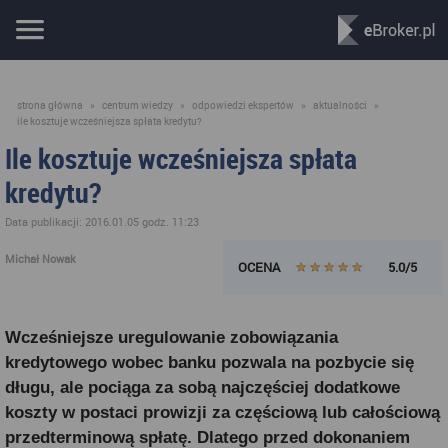
strona główna
»
centrum wiedzy
»
odpowiedzi ekspertów
»
aktualności
»
ile kosztuje wcześniejsza spłata kredytu?
Ile kosztuje wcześniejsza spłata
kredytu?
Data publikacji: 2016.01.05 godz. 11:23
Michał Nowak
OCENA
5.0/5
Wcześniejsze uregulowanie zobowiązania
kredytowego wobec banku pozwala na pozbycie się
długu, ale pociąga za sobą najczęściej dodatkowe
koszty w postaci prowizji za częściową lub całościową
przedterminową spłatę. Dlatego przed dokonaniem