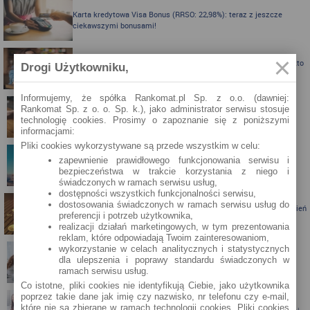
Karta kredytowa Visa Bonus (RRSO: 22,98%): teraz z jeszcze
ciekawszymi bonusami!
Karta kredytowa z nagrodą do 300 zł do Biedronki albo Allegro - kto
Drogi Użytkowniku,
skorzysta?
Informujemy, że spółka Rankomat.pl Sp. z o.o. (dawniej:
Rankomat Sp. z o. o. Sp. k.), jako administrator serwisu stosuje
Karta kredytowa Visa Bonus ze zwrotem za zakupy
technologię cookies. Prosimy o zapoznanie się z poniższymi
informacjami:
Pliki cookies wykorzystywane są przede wszystkim w celu:
zapewnienie prawidłowego funkcjonowania serwisu i
Zbieraj mile z kartą kredytową Pekao S.A.
bezpieczeństwa w trakcie korzystania z niego i
świadczonych w ramach serwisu usług,
dostępności wszystkich funkcjonalności serwisu,
dostosowania świadczonych w ramach serwisu usług do
Porównanie lokat bankowych na okres powyżej pół roku – kwiecień
preferencji i potrzeb użytkownika,
2024
realizacji działań marketingowych, w tym prezentowania
reklam, które odpowiadają Twoim zainteresowaniom,
wykorzystanie w celach analitycznych i statystycznych
dla ulepszenia i poprawy standardu świadczonych w
Porównanie lokat bankowych na okres powyżej pół roku
ramach serwisu usług.
Co istotne, pliki cookies nie identyfikują Ciebie, jako użytkownika
poprzez takie dane jak imię czy nazwisko, nr telefonu czy e-mail,
które nie są zbierane w ramach technologii cookies. Pliki cookies