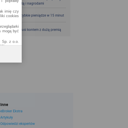
 i poprawy
jesień z kartą i nagrodami
jak imię czy
SKOK po szybkie pieniądze w 15 minut
liki cookies
rzeglądarki
VeloBank kusi kontem z dużą premią
es mogą być
 Sp. z o.o.
1 Warszawa.
od adresem
 tzw. RODO)
k najlepsze
 serwisu do
 w Polityce
Sp. k.)
Inne
01-141), ul.
eBroker Ekstra
owadzonego
 Krajowego
Artykuły
8-81, oraz
Odpowiedzi ekspertów
ernetowych