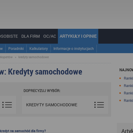
OSOBISTE
DLA FIRM
OC/AC
ARTYKUŁY I OPINIE
ów
Poradniki
Kalkulatory
Informacje o instytucjach
ekspertów
»
kredyty samochodowe
ów: Kredyty samochodowe
NAJNOW
Ranki
Ranki
DOPRECYZUJ WYBÓR:
Ranki
Ranki
KREDYTY SAMOCHODOWE
Arty
 kredyt na samochód dla firmy?