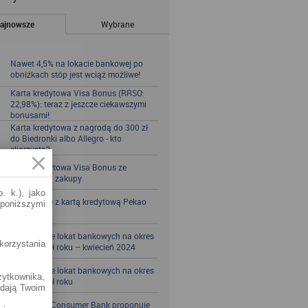
ajnowsze
Wybrane
Nawet 4,5% na lokacie bankowej po
obniżkach stóp jest wciąż możliwe!
Karta kredytowa Visa Bonus (RRSO:
22,98%): teraz z jeszcze ciekawszymi
bonusami!
Karta kredytowa z nagrodą do 300 zł
do Biedronki albo Allegro - kto
skorzysta?
Karta kredytowa Visa Bonus ze
zwrotem za zakupy
. k.), jako
Zbieraj mile z kartą kredytową Pekao
 poniższymi
S.A.
Porównanie lokat bankowych na okres
korzystania
powyżej pół roku – kwiecień 2024
Porównanie lokat bankowych na okres
żytkownika,
powyżej pół roku
adają Twoim
Santander Consumer Bank proponuje