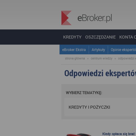
KREDYTY
OSZCZĘDZANIE
KONTA 
eBroker Ekstra
Artykuły
Opinie ekspert
strona główna
»
centrum wiedzy
»
odpowiedzi 
Odpowiedzi ekspert
WYBIERZ TEMATYKĘ:
KREDYTY I POŻYCZKI
Kiedy opłaca się brać