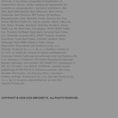
trzecich (naszych Partnerów) na stronach
internetowych Rankomat
Rankomat umożliwia innym podmiotom wykorzystywanie
technologii cookies na swoich stronach internetowych w
następującym zakresie:
Cele marketingowe:
umieszczanie kodów mierzących zliczających
emisję i kliknięcia (np. liczbę wypełnionych
formularzy za pośrednictwem serwisów Rankomat)
na stronach internetowych Rankomat - w ten sposób
mierzona jest efektywność danej kampanii;
wykonywanie działań marketingowych Facebook - na
stronach internetowych Rankomat umieszczany jest
piksel Facebooka - jest to narzędzie analityczne,
które pomaga mierzyć skuteczność reklam na
podstawie analizy działań podejmowanych przez
Ciebie na stronach Rankomat. Dane z piksela można
wykorzystać w poniższym zakresie: emisji reklam
wśród właściwej grupy odbiorców, tworzenie grup
odbiorców reklam, używanie innych narzędzi
reklamowych Facebooka;
COPYRIGHT © 2008-2026 EBROKER.PL. ALL RIGHTS RESERVED.
na stronach internetowych Rankomat zamieszczane
są również pliki cookies, które, w oparciu o ustalenie
preferencji użytkownika, umożliwiają Rankomat
prowadzenie kampanii reklamowych w technologii