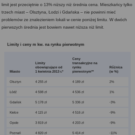
limit jest przeciętnie o 13% niższy niż średnia cena. Mieszkańcy tylko
trzech miast – Olsztyna, Łodzi i Gdańska – nie powinni mieć
problemów ze znalezieniem lokali w cenie poniżej limitu. W dwóch
pierwszych średnia jest bowiem nawet niższa niż limit.
Limity i ceny m kw. na rynku pierwotnym
Ceny
Limity
transakcyjne na
obowiązujące od
rynku
Różnica
Miasto
1 kwietnia 2013 r.*
pierwotnym**
(w %)
Olsztyn
4 255 zł
4 189 zł
2%
Łódź
4 598 zł
4 536 zł
1%
Gdańsk
5 178 zł
5 336 zł
-3%
Kielce
4 115 zł
4 516 zł
-9%
Opole
3 819 zł
4 203 zł
-9%
Poznań
4 820 zł
5 414 zł
-11%