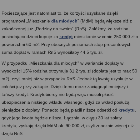
Pocieszające jest natomiast to, że korzyści uzyskane dzięki
programowi „Mieszkanie
dla młodych
” (MdM) będą większe niż z
zakończonej już „Rodziny na swoim” (RnS). Załóżmy, że rodzina
posiadająca dzieci kupuje za
kredyt
mieszkanie w cenie 250 000 zł o
powierzchni 60 m2. Przy obecnych poziomach stóp procentowych
suma dopłat w ramach RnS wynosiłaby 44,5 tys. zł.
W przypadku „Mieszkania dla młodych” w wariancie dopłaty w
wysokości 15% rodzina otrzymuje 31,2 tys. zł (dopłata jest to max 50
m2), czyli mniej niż w przypadku RnS. Jednak tą kwotę uzyskuje w
całości już przy zakupie. Dzięki temu może zaciągnąć mniejszy i
tańszy kredyt. Kredytobiorcy nie będą więc musieli płacić
ubezpieczenia niskiego wkładu własnego, gdyż za wkład posłużą
pieniądze z dopłaty. Ponadto będą płacili niższe odsetki od
kredytu
,
gdyż jego kwota będzie niższa. Łącznie, w ciągu 30 lat spłaty
kredytu, zyskają dzięki MdM ok. 90 000 zł, czyli znacznie więcej niż
dzięki RnS.