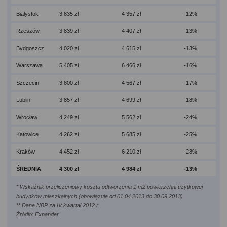
Białystok
3 835 zł
4 357 zł
-12%
Rzeszów
3 839 zł
4 407 zł
-13%
Bydgoszcz
4 020 zł
4 615 zł
-13%
Warszawa
5 405 zł
6 466 zł
-16%
Szczecin
3 800 zł
4 567 zł
-17%
Lublin
3 857 zł
4 699 zł
-18%
Wrocław
4 249 zł
5 562 zł
-24%
Katowice
4 262 zł
5 685 zł
-25%
Kraków
4 452 zł
6 210 zł
-28%
ŚREDNIA
4 300 zł
4 984 zł
-13%
* Wskaźnik przeliczeniowy kosztu odtworzenia 1 m2 powierzchni użytkowej
budynków mieszkalnych (obowiązuje od 01.04.2013 do 30.09.2013)
** Dane NBP za IV kwartał 2012 r.
Źródło: Expander