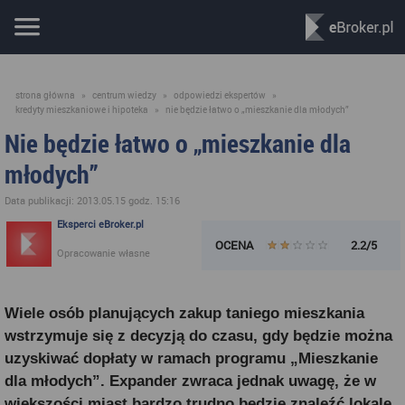
strona główna
»
centrum wiedzy
»
odpowiedzi ekspertów
»
kredyty mieszkaniowe i hipoteka
»
nie będzie łatwo o „mieszkanie dla młodych”
Nie będzie łatwo o „mieszkanie dla
młodych”
Data publikacji: 2013.05.15 godz. 15:16
Eksperci eBroker.pl
OCENA
2.2/5
Opracowanie własne
Wiele osób planujących zakup taniego mieszkania
wstrzymuje się z decyzją do czasu, gdy będzie można
uzyskiwać dopłaty w ramach programu „Mieszkanie
dla młodych”. Expander zwraca jednak uwagę, że w
większości miast bardzo trudno będzie znaleźć lokale