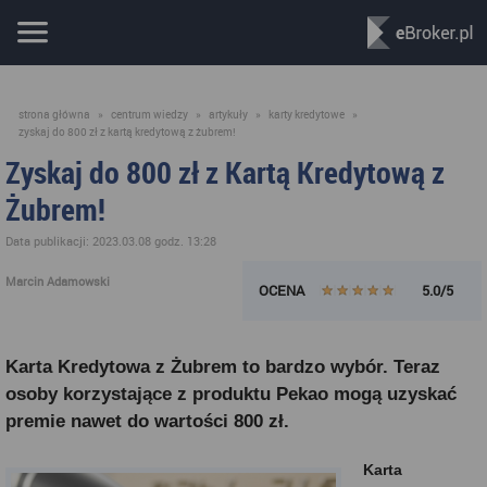
strona główna
»
centrum wiedzy
»
artykuły
»
karty kredytowe
»
zyskaj do 800 zł z kartą kredytową z żubrem!
Zyskaj do 800 zł z Kartą Kredytową z
Żubrem!
Data publikacji: 2023.03.08 godz. 13:28
Marcin Adamowski
OCENA
5.0/5
Karta Kredytowa z Żubrem to bardzo wybór. Teraz
osoby korzystające z produktu Pekao mogą uzyskać
premie nawet do wartości 800 zł.
Karta