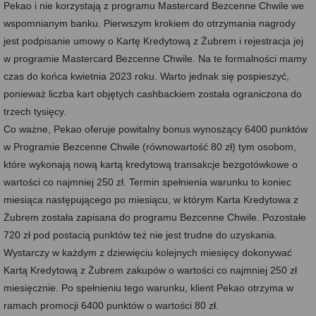
Pekao i nie korzystają z programu Mastercard Bezcenne Chwile we
wspomnianym banku. Pierwszym krokiem do otrzymania nagrody
jest podpisanie umowy o Kartę Kredytową z Żubrem i rejestracja jej
w programie Mastercard Bezcenne Chwile. Na te formalności mamy
czas do końca kwietnia 2023 roku. Warto jednak się pospieszyć,
ponieważ liczba kart objętych cashbackiem została ograniczona do
trzech tysięcy.
Co ważne, Pekao oferuje powitalny bonus wynoszący 6400 punktów
w Programie Bezcenne Chwile (równowartość 80 zł) tym osobom,
które wykonają nową kartą kredytową transakcje bezgotówkowe o
wartości co najmniej 250 zł. Termin spełnienia warunku to koniec
miesiąca następującego po miesiącu, w którym Karta Kredytowa z
Żubrem została zapisana do programu Bezcenne Chwile. Pozostałe
720 zł pod postacią punktów też nie jest trudne do uzyskania.
Wystarczy w każdym z dziewięciu kolejnych miesięcy dokonywać
Kartą Kredytową z Żubrem zakupów o wartości co najmniej 250 zł
miesięcznie. Po spełnieniu tego warunku, klient Pekao otrzyma w
ramach promocji 6400 punktów o wartości 80 zł.