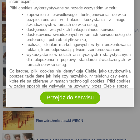
informacjami:
Pliki cookies wykorzystywane są przede wszystkim w celu:
Nawet 4,5% na lokacie bankowej po obniżkach stóp jest wciąż
możliwe!
zapewnienie prawidłowego funkcjonowania serwisu i
bezpieczeństwa w trakcie korzystania z niego i
świadczonych w ramach serwisu usług,
dostępności wszystkich funkcjonalności serwisu,
Porównanie lokat bankowych na okres powyżej pół roku – kwiecień
dostosowania świadczonych w ramach serwisu usług do
2024
preferencji i potrzeb użytkownika,
realizacji działań marketingowych, w tym prezentowania
reklam, które odpowiadają Twoim zainteresowaniom,
wykorzystanie w celach analitycznych i statystycznych
Porównanie lokat bankowych na okres powyżej pół roku
dla ulepszenia i poprawy standardu świadczonych w
ramach serwisu usług.
Co istotne, pliki cookies nie identyfikują Ciebie, jako użytkownika
poprzez takie dane jak imię czy nazwisko, nr telefonu czy e-mail,
SKOK po szybkie pieniądze w 15 minut
które nie są zbierane w ramach technologii cookies. Pliki cookies
w żaden sposób nie wpływają na używany przez Ciebie sprzęt i
oprogramowanie.
Przejdź do serwisu
Zakres wykorzystywania plików cookies możliwy jest do
VeloBank kusi kontem z dużą premią
określenia w ustawieniach przeglądarki każdego użytkownika. Bez
wprowadzenia zmian ustawień, informacje w plikach cookies mogą
być zapisywane w pamięci Twojego urządzenia.
Administratorem danych pozyskiwanych w technologii cookies jest
Plan wdrożenia stawki WIRON
spółka Rankomat.pl Sp. z o.o. (dawniej: Rankomat Sp. z o. o. Sp.
k.) z siedzibą w Warszawie, ul. Wolska 88, 01 - 141 Warszawa.
Możesz jako użytkownik w każdym czasie skontaktować się z
administratorem pod adresem bok@ebroker.pl, jak również wyrazić
Co dzieje się ze środkami na koncie po śmierci właściciela