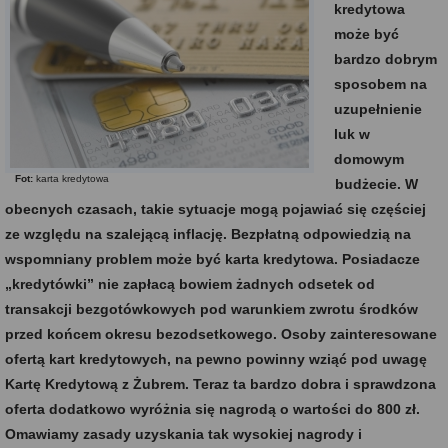
kredytowa
może być
bardzo dobrym
sposobem na
uzupełnienie
luk w
domowym
Fot:
karta kredytowa
budżecie. W
obecnych czasach, takie sytuacje mogą pojawiać się częściej
ze względu na szalejącą inflację. Bezpłatną odpowiedzią na
wspomniany problem może być karta kredytowa. Posiadacze
„kredytówki” nie zapłacą bowiem żadnych odsetek od
transakcji bezgotówkowych pod warunkiem zwrotu środków
przed końcem okresu bezodsetkowego. Osoby zainteresowane
ofertą kart kredytowych, na pewno powinny wziąć pod uwagę
Kartę Kredytową z Żubrem. Teraz ta bardzo dobra i sprawdzona
oferta dodatkowo wyróżnia się nagrodą o wartości do 800 zł.
Omawiamy zasady uzyskania tak wysokiej nagrody i