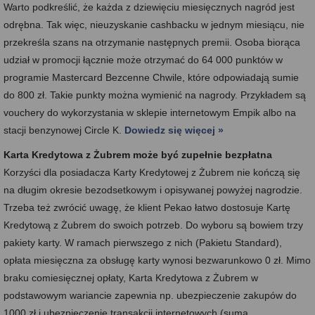
Warto podkreślić, że każda z dziewięciu miesięcznych nagród jest
odrębna. Tak więc, nieuzyskanie cashbacku w jednym miesiącu, nie
przekreśla szans na otrzymanie następnych premii. Osoba biorąca
udział w promocji łącznie może otrzymać do 64 000 punktów w
programie Mastercard Bezcenne Chwile, które odpowiadają sumie
do 800 zł. Takie punkty można wymienić na nagrody. Przykładem są
vouchery do wykorzystania w sklepie internetowym Empik albo na
stacji benzynowej Circle K.
Dowiedz się więcej »
Karta Kredytowa z Żubrem może być zupełnie bezpłatna
Korzyści dla posiadacza Karty Kredytowej z Żubrem nie kończą się
na długim okresie bezodsetkowym i opisywanej powyżej nagrodzie.
Trzeba też zwrócić uwagę, że klient Pekao łatwo dostosuje Kartę
Kredytową z Żubrem do swoich potrzeb. Do wyboru są bowiem trzy
pakiety karty. W ramach pierwszego z nich (Pakietu Standard),
opłata miesięczna za obsługę karty wynosi bezwarunkowo 0 zł. Mimo
braku comiesięcznej opłaty, Karta Kredytowa z Żubrem w
podstawowym wariancie zapewnia np. ubezpieczenie zakupów do
1000 zł i ubezpieczenie transakcji internetowych (suma