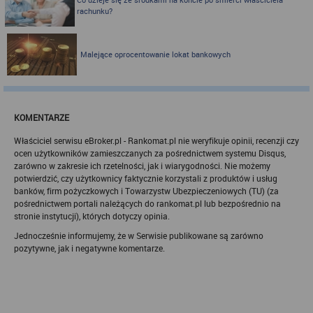
sprzeciwu wobec działań administratora.
rachunku?
Działania administratora podejmowane są zgodnie z
obowiązującym prawem (zgodnie z tzw. RODO) w ramach tzw.
uzasadnionego interesu administratora danych, po to, aby
Malejące oprocentowanie lokat bankowych
zapewnić jak najlepsze funkcjonowanie serwisu i odpowiednie
dostosowanie usług, świadczonych w ramach serwisu do potrzeb
użytkownika. Zasady świadczenia usług w serwisie określa
regulamin serwisu.
Więcej informacji na temat stosowania technologii cookies w
serwisie dostępne jest w Polityce Cookies.
KOMENTARZE
Polityka Cookies serwisów
Właściciel serwisu eBroker.pl - Rankomat.pl nie weryfikuje opinii, recenzji czy
internetowych spółki Rankomat.pl Sp. z
ocen użytkowników zamieszczanych za pośrednictwem systemu Disqus,
zarówno w zakresie ich rzetelności, jak i wiarygodności. Nie możemy
o.o. (dawniej: Rankomat Sp. z o. o. Sp.
potwierdzić, czy użytkownicy faktycznie korzystali z produktów i usług
k.)
banków, firm pożyczkowych i Towarzystw Ubezpieczeniowych (TU) (za
pośrednictwem portali należących do rankomat.pl lub bezpośrednio na
Rankomat.pl Sp. z o.o. (dawniej: Rankomat Sp. z o. o. Sp. k.), z
stronie instytucji), których dotyczy opinia.
siedzibą w Warszawie (01-141), ul. Wolska 88, wpisana do rejestru
przedsiębiorców Krajowego Rejestru Sądowego prowadzonego
Jednocześnie informujemy, że w Serwisie publikowane są zarówno
przez Sąd Rejonowy dla m.st. Warszawy w Warszawie, XIII
pozytywne, jak i negatywne komentarze.
Wydział Gospodarczy Krajowego Rejestru Sądowego, pod
numerem KRS 0000877277, posiadająca nr NIP: 527-275-18-81,
oraz REGON: 363096183, zwana dalej "Rankomat" wykorzystuje
na swoich stronach internetowych technologię "cookies".
Zasady wykorzystania informacji dostarczonych przez
użytkownika w ramach technologii cookies w trakcie korzystania