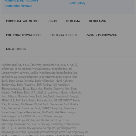
Konta oszczędnościowe
internetowych, w tym także wycieku danych zapewniając
Kalkulatory
poufność przetwarzanych dla użytkownika informacji.
Konta młodzieżowe
W serwisach internetowych Rankomat wykorzystywana jest także
technologia localStorage.
PROGRAM PARTNERSKI
O NAS
REKLAMA
REGULAMIN
Jest to technologia zbliżona do technologii cookies. Jest to
wydzielona część pamięci przeglądarki, która umożliwia
przechowywanie danych lokalnie. Jest bezpieczniejsza, a dostęp
POLITYKA PRYWATNOŚCI
POLITYKA COOKIES
ZASADY PLASOWANIA
do danych w niej zapisanych ma tylko strona internetowa, która je
tam wprowadziła. Umożliwia również przechowywanie większej
ilości danych bez wpływu na wydajność strony internetowej,
MAPA STRONY
ponieważ nie są one wysyłane przez przeglądarkę przy każdym
odwołaniu do serwera. Taka funkcjonalność umożliwia większą
swobodę w dostosowaniu strony internetowej do oczekiwań
użytkowników.
Dane w localStorage są długotrwale przechowywane przez
przeglądarkę i nie są usuwane po zamknięciu przeglądarki. Nie
mają również określonego czasu ważności.
W przypadku serwisów Rankomat, localStorage wykorzystywane
są przede wszystkim w celach analitycznych.
3. Stosowanie plików cookies podmiotów
trzecich (naszych Partnerów) na stronach
internetowych Rankomat
Rankomat umożliwia innym podmiotom wykorzystywanie
technologii cookies na swoich stronach internetowych w
następującym zakresie: