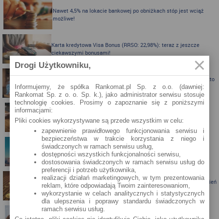
Nawet 4,5% na lokacie bankowej po obniżkach stóp jest wciąż
możliwe!
Karta kredytowa Visa Bonus (RRSO: 22,98%): teraz z jeszcze
ciekawszymi bonusami!
Drogi Użytkowniku,
Karta kredytowa z nagrodą do 300 zł do Biedronki albo Allegro - kto
Informujemy, że spółka Rankomat.pl Sp. z o.o. (dawniej:
skorzysta?
Rankomat Sp. z o. o. Sp. k.), jako administrator serwisu stosuje
technologię cookies. Prosimy o zapoznanie się z poniższymi
informacjami:
Karta kredytowa Visa Bonus ze zwrotem za zakupy
Pliki cookies wykorzystywane są przede wszystkim w celu:
zapewnienie prawidłowego funkcjonowania serwisu i
bezpieczeństwa w trakcie korzystania z niego i
świadczonych w ramach serwisu usług,
Zbieraj mile z kartą kredytową Pekao S.A.
dostępności wszystkich funkcjonalności serwisu,
dostosowania świadczonych w ramach serwisu usług do
preferencji i potrzeb użytkownika,
realizacji działań marketingowych, w tym prezentowania
Porównanie lokat bankowych na okres powyżej pół roku – kwiecień
reklam, które odpowiadają Twoim zainteresowaniom,
2024
wykorzystanie w celach analitycznych i statystycznych
dla ulepszenia i poprawy standardu świadczonych w
ramach serwisu usług.