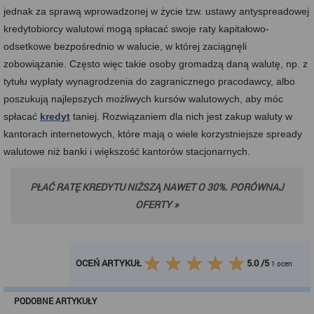
jednak za sprawą wprowadzonej w życie tzw. ustawy antyspreadowej
kredytobiorcy walutowi mogą spłacać swoje raty kapitałowo-
odsetkowe bezpośrednio w walucie, w której zaciągnęli
zobowiązanie. Często więc takie osoby gromadzą daną walutę, np. z
tytułu wypłaty wynagrodzenia do zagranicznego pracodawcy, albo
poszukują najlepszych możliwych kursów walutowych, aby móc
spłacać
kredyt
taniej. Rozwiązaniem dla nich jest zakup waluty w
kantorach internetowych, które mają o wiele korzystniejsze spready
walutowe niż banki i większość kantorów stacjonarnych.
PŁAĆ RATĘ KREDYTU NIŻSZĄ NAWET O 30%. PORÓWNAJ
OFERTY »
OCEŃ ARTYKUŁ
5.0
/
5
1
ocen
PODOBNE ARTYKUŁY