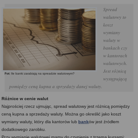
Spread
walutowy to
koszt
wymiany
waluty w
bankach czy
w kantorach
walutowych.
Jest różnicą
Fot:
Ile banki zarabiają na spreadzie walutowym?
występującą
pomiędzy ceną kupna a sprzedaży danej waluty.
Różnice w cenie walut
Najprościej rzecz ujmując, spread walutowy jest różnicą pomiędzy
ceną kupna a sprzedaży waluty. Można go określić jako koszt
wymiany waluty, który dla kantorów lub
bank
ów jest źródłem
dodatkowego zarobku.
Przy wymianie walutowej mamy do czynienia z trzema kursami: