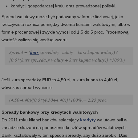
kondycji gospodarczej kraju oraz prowadzonej polityki.
Spread walutowy może być podawany w formie liczbowej, jako
rzeczywista różnica pomiędzy dwoma kursami walutowymi, albo w
formie procentowej i zwykle wynosi od 1,5 do 5 proc. Procentową
wartość wylicza się według wzoru:
Spread = (
kurs
sprzedaży waluty – kurs kupna waluty) /
[0,5*(kurs sprzedaży waluty + kurs kupna waluty)] *100%)
Jeśli kurs sprzedaży EUR to 4,50 zł, a kurs kupna to 4,40 zł,
wówczas spread wyniesie:
(4,50-4,40)/[0,5*(4,50+4,40)]*100%)= 2,25 proc.
Spready bankowy przy kredytach walutowych
Do 2011 roku klienci banków spłacający
kredyty
walutowe byli w
zasadzie skazani na ponoszenie kosztów spreadów walutowych.
Banki kształtowały w ten sposób spready, aby dużo zarobić. Dziś