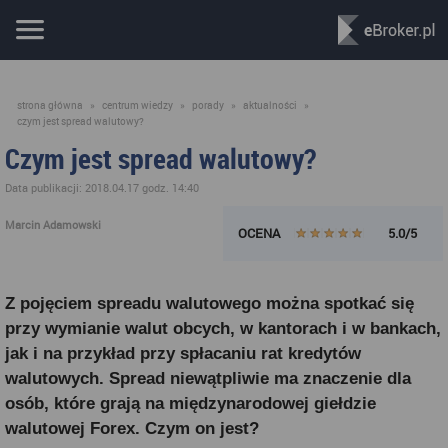
strona główna
»
centrum wiedzy
»
porady
»
aktualności
»
czym jest spread walutowy?
Czym jest spread walutowy?
Data publikacji: 2018.04.17 godz. 14:40
Marcin Adamowski
OCENA
5.0/5
Z pojęciem spreadu walutowego można spotkać się
przy wymianie walut obcych, w kantorach i w bankach,
jak i na przykład przy spłacaniu rat kredytów
walutowych. Spread niewątpliwie ma znaczenie dla
osób, które grają na międzynarodowej giełdzie
walutowej Forex. Czym on jest?