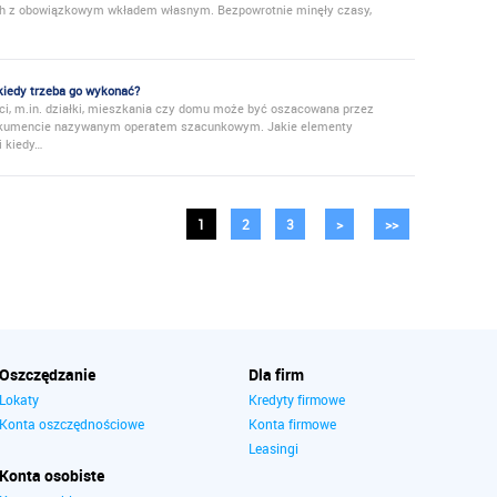
ch z obowiązkowym wkładem własnym. Bezpowrotnie minęły czasy,
kiedy trzeba go wykonać?
i, m.in. działki, mieszkania czy domu może być oszacowana przez
dokumencie nazywanym operatem szacunkowym. Jakie elementy
i kiedy…
1
2
3
>
>>
Oszczędzanie
Dla firm
Lokaty
Kredyty firmowe
Konta oszczędnościowe
Konta firmowe
Leasingi
Konta osobiste