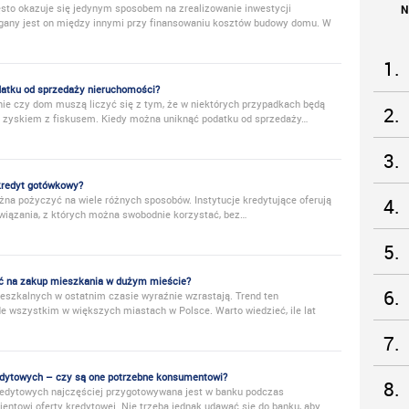
ęsto okazuje się jedynym sposobem na zrealizowanie inwestycji
N
gany jest on między innymi przy finansowaniu kosztów budowy domu. W
1.
odatku od sprzedaży nieruchomości?
ie czy dom muszą liczyć się z tym, że w niektórych przypadkach będą
2.
ię zyskiem z fiskusem. Kiedy można uniknąć podatku od sprzedaży…
3.
kredyt gotówkowy?
na pożyczyć na wiele różnych sposobów. Instytucje kredytujące oferują
4.
owiązania, z których można swobodnie korzystać, bez…
5.
dać na zakup mieszkania w dużym mieście?
6.
ieszkalnych w ostatnim czasie wyraźnie wzrastają. Trend ten
e wszystkim w większych miastach w Polsce. Warto wiedzieć, ile lat
7.
edytowych – czy są one potrzebne konsumentowi?
8.
redytowych najczęściej przygotowywana jest w banku podczas
ientowi oferty kredytowej. Nie trzeba jednak udawać się do banku, aby