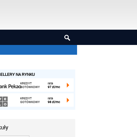
ELLERY NA RYNKU
KREDYT
rata
GOTÓWKOWY
97 zł/mc
KREDYT
rata
GOTÓWKOWY
98 zł/mc
kuły