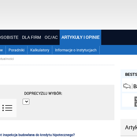
OSOBISTE
DLA FIRM
OC/AC
ARTYKUŁY I OPINIE
ów
Poradniki
Kalkulatory
Informacje o instytucjach
ktualności
BESTS
DOPRECYZUJ WYBÓR:
Arty
t inspekcja budowlana do kredytu hipotecznego?