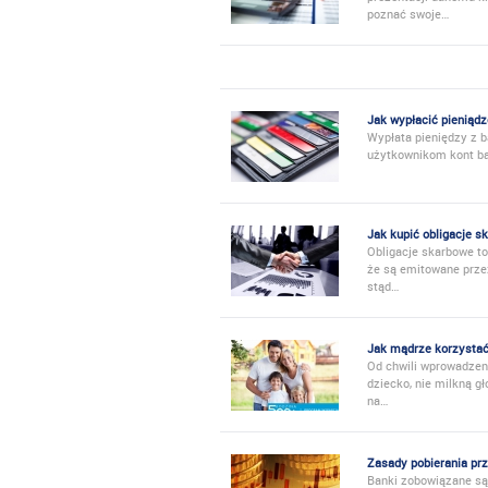
poznać swoje…
Jak wypłacić pieniąd
Wypłata pieniędzy z 
użytkownikom kont ban
Jak kupić obligacje s
Obligacje skarbowe to
że są emitowane prze
stąd…
Jak mądrze korzystać 
Od chwili wprowadzeni
dziecko, nie milkną gł
na…
Zasady pobierania pr
Banki zobowiązane są