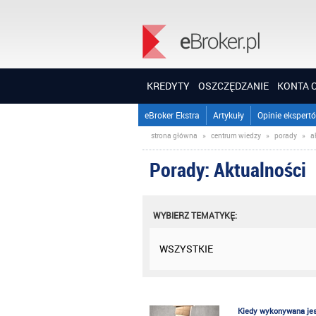
KREDYTY
OSZCZĘDZANIE
KONTA 
eBroker Ekstra
Artykuły
Opinie ekspert
strona główna
»
centrum wiedzy
»
porady
»
a
Porady: Aktualności
WYBIERZ TEMATYKĘ:
WSZYSTKIE
Kiedy wykonywana jes