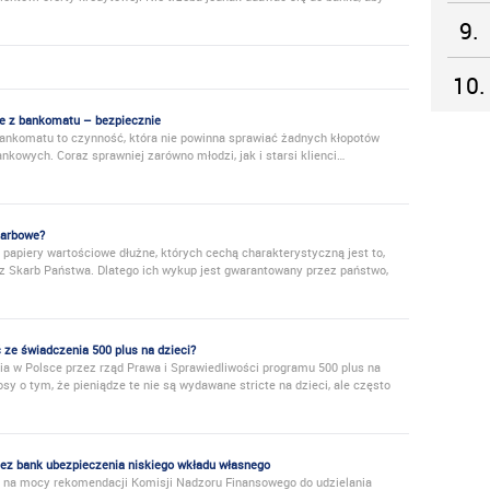
9.
10.
ze z bankomatu – bezpiecznie
bankomatu to czynność, która nie powinna sprawiać żadnych kłopotów
kowych. Coraz sprawniej zarówno młodzi, jak i starsi klienci…
karbowe?
 papiery wartościowe dłużne, których cechą charakterystyczną jest to,
z Skarb Państwa. Dlatego ich wykup jest gwarantowany przez państwo,
ze świadczenia 500 plus na dzieci?
a w Polsce przez rząd Prawa i Sprawiedliwości programu 500 plus na
osy o tym, że pieniądze te nie są wydawane stricte na dzieci, ale często
zez bank ubezpieczenia niskiego wkładu własnego
 na mocy rekomendacji Komisji Nadzoru Finansowego do udzielania