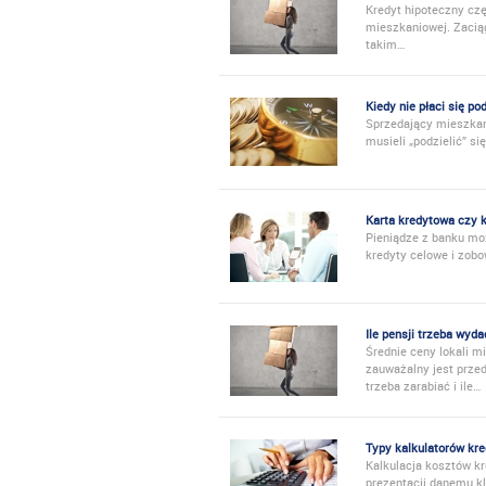
Kredyt hipoteczny cz
mieszkaniowej. Zacią
takim…
Kiedy nie płaci się p
Sprzedający mieszkan
musieli „podzielić” s
Karta kredytowa czy 
Pieniądze z banku moż
kredyty celowe i zob
Ile pensji trzeba wy
Średnie ceny lokali m
zauważalny jest przed
trzeba zarabiać i ile…
Typy kalkulatorów kr
Kalkulacja kosztów k
prezentacji danemu kl