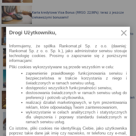
Karta kredytowa Visa Bonus (RRSO: 22,98%): teraz z jeszcze
ciekawszymi bonusami!
Drogi Użytkowniku,
Karta kredytowa z nagrodą do 300 zł do Biedronki albo Allegro - kto
skorzysta?
Informujemy, że spółka Rankomat.pl Sp. z o.o. (dawniej:
Rankomat Sp. z o. o. Sp. k.), jako administrator serwisu stosuje
technologię cookies. Prosimy o zapoznanie się z poniższymi
Karta kredytowa Visa Bonus ze zwrotem za zakupy
informacjami:
Pliki cookies wykorzystywane są przede wszystkim w celu:
zapewnienie prawidłowego funkcjonowania serwisu i
bezpieczeństwa w trakcie korzystania z niego i
Zbieraj mile z kartą kredytową Pekao S.A.
świadczonych w ramach serwisu usług,
dostępności wszystkich funkcjonalności serwisu,
dostosowania świadczonych w ramach serwisu usług do
Porównanie lokat bankowych na okres powyżej pół roku – kwiecień
preferencji i potrzeb użytkownika,
2024
realizacji działań marketingowych, w tym prezentowania
reklam, które odpowiadają Twoim zainteresowaniom,
wykorzystanie w celach analitycznych i statystycznych
dla ulepszenia i poprawy standardu świadczonych w
Porównanie lokat bankowych na okres powyżej pół roku
ramach serwisu usług.
Co istotne, pliki cookies nie identyfikują Ciebie, jako użytkownika
poprzez takie dane jak imię czy nazwisko, nr telefonu czy e-mail,