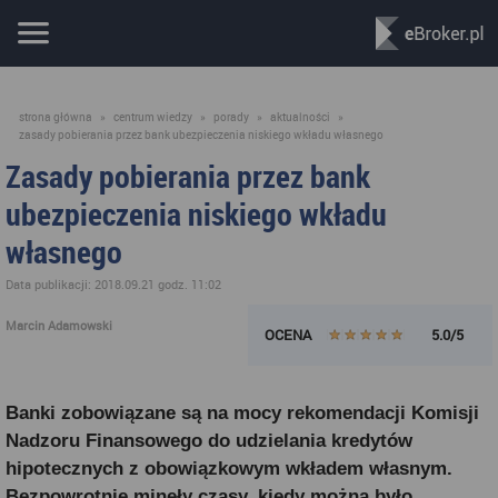
strona główna
»
centrum wiedzy
»
porady
»
aktualności
»
zasady pobierania przez bank ubezpieczenia niskiego wkładu własnego
Zasady pobierania przez bank
ubezpieczenia niskiego wkładu
własnego
Data publikacji: 2018.09.21 godz. 11:02
Marcin Adamowski
OCENA
5.0/5
Banki zobowiązane są na mocy rekomendacji Komisji
Nadzoru Finansowego do udzielania kredytów
hipotecznych z obowiązkowym wkładem własnym.
Bezpowrotnie minęły czasy, kiedy można było