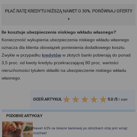
PŁAĆ RATĘ KREDYTU NIŻSZĄ NAWET O 30%. PORÓWNAJ OFERTY
»
Ile kosztuje ubezpieczenie niskiego wkładu własnego?
Konieczność wykupienia ubezpieczenia niskiego wkładu własnego
oznacza dla klienta obowiązek poniesienia dodatkowego kosztu.
Zwykle w przypadku
kredytów
w złotych banki pobierają do ponad
3,5 proc. od kwoty kredytu przekraczającej 80 proc. wartości
nieruchomości tytułem składki na ubezpieczenie niskiego wkładu
własnego.
OCEŃ ARTYKUŁ
5.0
/
5
1
ocen
PODOBNE ARTYKUŁY
Nawet 4,5% na lokacie bankowej po obniżkach stóp jest wciąż
możliwe!