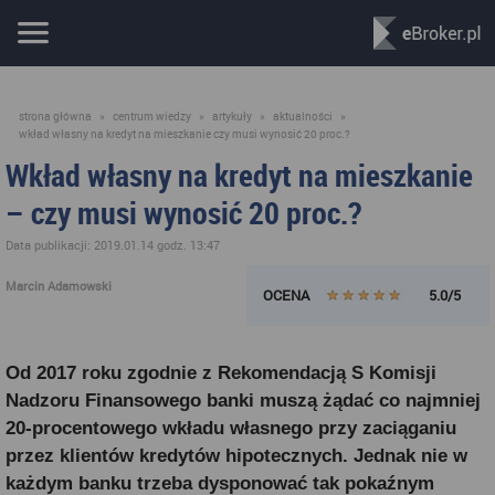
strona główna
»
centrum wiedzy
»
artykuły
»
aktualności
»
wkład własny na kredyt na mieszkanie czy musi wynosić 20 proc.?
Wkład własny na kredyt na mieszkanie
– czy musi wynosić 20 proc.?
Data publikacji: 2019.01.14 godz. 13:47
Marcin Adamowski
OCENA
5.0/5
Od 2017 roku zgodnie z Rekomendacją S Komisji
Nadzoru Finansowego banki muszą żądać co najmniej
20-procentowego wkładu własnego przy zaciąganiu
przez klientów kredytów hipotecznych. Jednak nie w
każdym banku trzeba dysponować tak pokaźnym