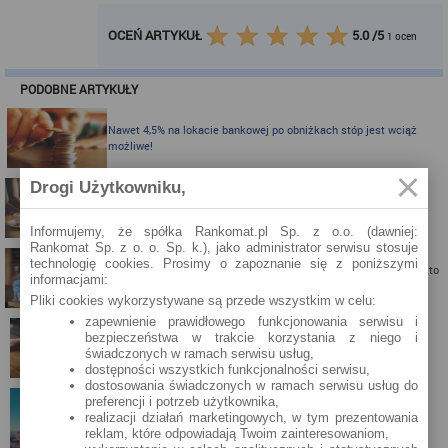
OCEŃ ARTYKUŁ
5.0
/
5
1
ocen
PODOBNE ARTYKUŁY
Nawet 4,5% na lokacie bankowej po obniżkach stóp jest wciąż
możliwe!
Drogi Użytkowniku,
Karta kredytowa Visa Bonus (RRSO: 22,98%): teraz z jeszcze
ciekawszymi bonusami!
Informujemy, że spółka Rankomat.pl Sp. z o.o. (dawniej:
Rankomat Sp. z o. o. Sp. k.), jako administrator serwisu stosuje
technologię cookies. Prosimy o zapoznanie się z poniższymi
Karta kredytowa z nagrodą do 300 zł do Biedronki albo Allegro - kto
informacjami:
skorzysta?
Pliki cookies wykorzystywane są przede wszystkim w celu:
zapewnienie prawidłowego funkcjonowania serwisu i
bezpieczeństwa w trakcie korzystania z niego i
Karta kredytowa Visa Bonus ze zwrotem za zakupy
świadczonych w ramach serwisu usług,
dostępności wszystkich funkcjonalności serwisu,
dostosowania świadczonych w ramach serwisu usług do
preferencji i potrzeb użytkownika,
realizacji działań marketingowych, w tym prezentowania
Zbieraj mile z kartą kredytową Pekao S.A.
reklam, które odpowiadają Twoim zainteresowaniom,