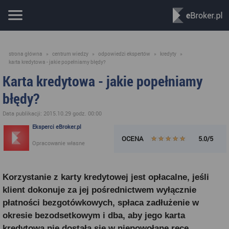
strona główna
»
centrum wiedzy
»
odpowiedzi ekspertów
»
kredyty
»
karta kredytowa - jakie popełniamy błędy?
Karta kredytowa - jakie popełniamy
błędy?
Data publikacji: 2015.10.29 godz. 00:00
Eksperci eBroker.pl
OCENA
5.0/5
Opracowanie własne
Korzystanie z karty kredytowej jest opłacalne, jeśli
klient dokonuje za jej pośrednictwem wyłącznie
płatności bezgotówkowych, spłaca zadłużenie w
okresie bezodsetkowym i dba, aby jego karta
kredytowa nie dostała się w niepowołane ręce.