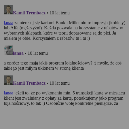
k.)
Rankomat.pl Sp. z o.o. (dawniej: Rankomat Sp. z o. o. Sp. k.), z
siedzibą w Warszawie (01-141), ul. Wolska 88, wpisana do rejestru
przedsiębiorców Krajowego Rejestru Sądowego prowadzonego
przez Sąd Rejonowy dla m.st. Warszawy w Warszawie, XIII
Wydział Gospodarczy Krajowego Rejestru Sądowego, pod
numerem KRS 0000877277, posiadająca nr NIP: 527-275-18-81,
oraz REGON: 363096183, zwana dalej "Rankomat" wykorzystuje
na swoich stronach internetowych technologię "cookies".
Zasady wykorzystania informacji dostarczonych przez
użytkownika w ramach technologii cookies w trakcie korzystania
ze stron internetowych i Rankomat określa niniejszy dokument.
Każdy użytkownik serwisów Rankomat proszony jest o
zapoznanie się z niniejszym dokumentem i zawartymi w nim
informacjami.
Rankomat używa na stronach internetowych swoich serwisów
technologii cookies (tj. plików tekstowych, tzw. ciasteczek) i
innych podobnych technologii do zapisywania informacji o
sposobie korzystania przez użytkownika z tych stron
internetowych.
Każdy użytkownik ma prawo wyboru w zakresie udostępniania
informacji, które go dotyczą.
1. Pliki "cookies"
Pliki typu "cookies" ("ciasteczka"), to informacje, zapisywane