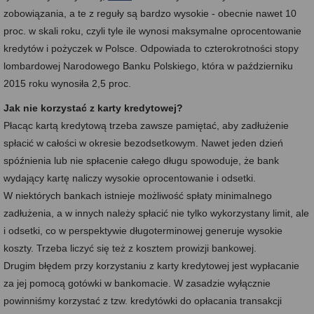
zobowiązania, a te z reguły są bardzo wysokie - obecnie nawet 10
proc. w skali roku, czyli tyle ile wynosi maksymalne oprocentowanie
kredytów i pożyczek w Polsce. Odpowiada to czterokrotności stopy
lombardowej Narodowego Banku Polskiego, która w październiku
2015 roku wynosiła 2,5 proc.
Jak nie korzystać z karty kredytowej?
Płacąc kartą kredytową trzeba zawsze pamiętać, aby zadłużenie
spłacić w całości w okresie bezodsetkowym. Nawet jeden dzień
spóźnienia lub nie spłacenie całego długu spowoduje, że bank
wydający kartę naliczy wysokie oprocentowanie i odsetki.
W niektórych bankach istnieje możliwość spłaty minimalnego
zadłużenia, a w innych należy spłacić nie tylko wykorzystany limit, ale
i odsetki, co w perspektywie długoterminowej generuje wysokie
koszty. Trzeba liczyć się też z kosztem prowizji bankowej.
Drugim błędem przy korzystaniu z karty kredytowej jest wypłacanie
za jej pomocą gotówki w bankomacie. W zasadzie wyłącznie
powinniśmy korzystać z tzw. kredytówki do opłacania transakcji