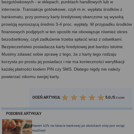
bezgotówkowych - w sklepach, punktach handlowych lub w
internecie. Transakcje gotówkowe, czyli m.in. wypłata środków z
bankomatu, przy pomocy karty kredytowej obarczone są wysoką
prowizją wynoszącą średnio 3-4 proc. wypłaty. W przypadku środków
finansowych podjętych w ten sposób nie obowiązuje również okres
bezodsetkowy, czyli zadłużenie trzeba spłacić wraz z odsetkami.
Bezpieczeństwo posiadacza karty kredytowej jest bardzo istotne.
Musimy zdawać sobie sprawę z tego, że z karty tego rodzaju
korzysta po prostu jej posiadacz i nie ma konieczności weryfikacji
każdej płatności kodem PIN czy SMS. Dlatego nigdy nie należy
powierzać nikomu swojej karty.
OCEŃ ARTYKUŁ
5.0
/
5
3
ocen
PODOBNE ARTYKUŁY
Nawet 4,5% na lokacie bankowej po obniżkach stóp jest wciąż
możliwe!