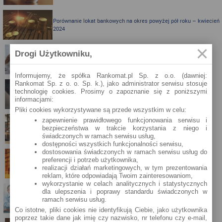
Porównanie lokat bankowych na okres powyżej pół roku – kwiecień
2024
Drogi Użytkowniku,
Porównanie lokat bankowych na okres powyżej pół roku
Informujemy, że spółka Rankomat.pl Sp. z o.o. (dawniej:
Rankomat Sp. z o. o. Sp. k.), jako administrator serwisu stosuje
technologię cookies. Prosimy o zapoznanie się z poniższymi
SKOK po szybkie pieniądze w 15 minut
informacjami:
Pliki cookies wykorzystywane są przede wszystkim w celu:
zapewnienie prawidłowego funkcjonowania serwisu i
bezpieczeństwa w trakcie korzystania z niego i
VeloBank kusi kontem z dużą premią
świadczonych w ramach serwisu usług,
dostępności wszystkich funkcjonalności serwisu,
dostosowania świadczonych w ramach serwisu usług do
preferencji i potrzeb użytkownika,
Plan wdrożenia stawki WIRON
realizacji działań marketingowych, w tym prezentowania
reklam, które odpowiadają Twoim zainteresowaniom,
wykorzystanie w celach analitycznych i statystycznych
dla ulepszenia i poprawy standardu świadczonych w
Co dzieje się ze środkami na koncie po śmierci właściciela
ramach serwisu usług.
rachunku?
Co istotne, pliki cookies nie identyfikują Ciebie, jako użytkownika
poprzez takie dane jak imię czy nazwisko, nr telefonu czy e-mail,