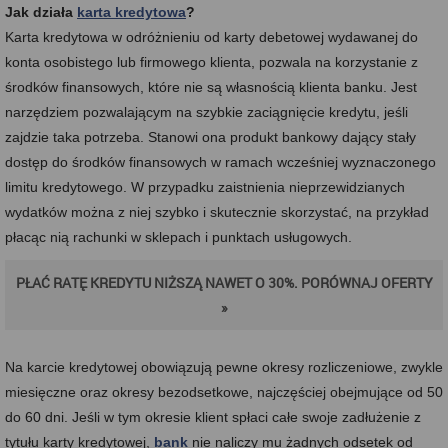
Jak działa
karta kredytowa
?
Karta kredytowa w odróżnieniu od karty debetowej wydawanej do
konta osobistego lub firmowego klienta, pozwala na korzystanie z
środków finansowych, które nie są własnością klienta banku. Jest
narzędziem pozwalającym na szybkie zaciągnięcie kredytu, jeśli
zajdzie taka potrzeba. Stanowi ona produkt bankowy dający stały
dostęp do środków finansowych w ramach wcześniej wyznaczonego
limitu kredytowego. W przypadku zaistnienia nieprzewidzianych
wydatków można z niej szybko i skutecznie skorzystać, na przykład
płacąc nią rachunki w sklepach i punktach usługowych.
PŁAĆ RATĘ KREDYTU NIŻSZĄ NAWET O 30%. PORÓWNAJ OFERTY
»
Na karcie kredytowej obowiązują pewne okresy rozliczeniowe, zwykle
miesięczne oraz okresy bezodsetkowe, najczęściej obejmujące od 50
do 60 dni. Jeśli w tym okresie klient spłaci całe swoje zadłużenie z
tytułu karty kredytowej,
bank
nie naliczy mu żadnych odsetek od