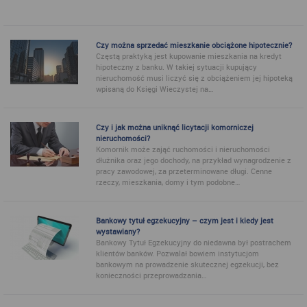
Czy można sprzedać mieszkanie obciążone hipotecznie?
Częstą praktyką jest kupowanie mieszkania na kredyt
hipoteczny z banku. W takiej sytuacji kupujący
nieruchomość musi liczyć się z obciążeniem jej hipoteką
wpisaną do Księgi Wieczystej na…
Czy i jak można uniknąć licytacji komorniczej
nieruchomości?
Komornik może zająć ruchomości i nieruchomości
dłużnika oraz jego dochody, na przykład wynagrodzenie z
pracy zawodowej, za przeterminowane długi. Cenne
rzeczy, mieszkania, domy i tym podobne…
Bankowy tytuł egzekucyjny – czym jest i kiedy jest
wystawiany?
Bankowy Tytuł Egzekucyjny do niedawna był postrachem
klientów banków. Pozwalał bowiem instytucjom
bankowym na prowadzenie skutecznej egzekucji, bez
konieczności przeprowadzania…