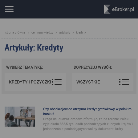
strona główna
»
centrum wiedzy
»
artykuły
»
kredyty
Artykuły: Kredyty
WYBIERZ TEMATYKĘ:
DOPRECYZUJ WYBÓR:
KREDYTY I POŻYCZKI
WSZYSTKIE
Czy obcokrajowiec otrzyma kredyt gotówkowy w polskim
banku?
Urząd ds. cudzoziemców informuje, że na terenie Polski
żyje około 333,5 tys. osób pochodzących z innych krajów i
jednocześnie posiadających ważny dokument, który…