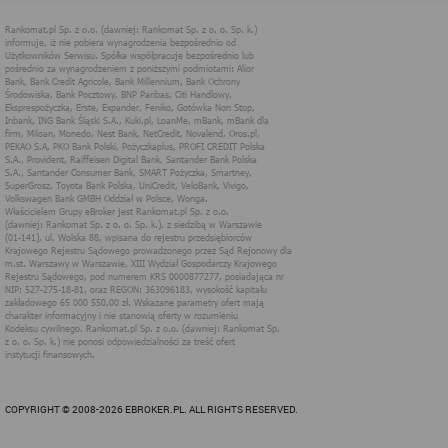
technologii cookies (tj. plików tekstowych, tzw. ciasteczek) i
innych podobnych technologii do zapisywania informacji o
sposobie korzystania przez użytkownika z tych stron
internetowych.
Każdy użytkownik ma prawo wyboru w zakresie udostępniania
informacji, które go dotyczą.
1. Pliki "cookies"
Pliki typu "cookies" ("ciasteczka"), to informacje, zapisywane
przez przeglądarkę użytkownika, obejmujące zawartość tekstową
które mogą zawierać dane osobowe w postaci adresu IP
komputera oraz unikalnego identyfikatora urządzenia zapisanego w
pliku. Pliki te nie są przechowywane na serwerach spółki, a dane z
nich są odczytywane jedynie podczas wizyty na stronie. Dzięki
plikom cookies strony internetowe pamiętają preferencje
użytkownika, np. ulubione strony internetowe. Pliki cookies nie
identyfikują użytkownika poprzez takie dane jak imię czy nazwisko
i nie są zbierane w ramach technologii cookies, nie mają wpływu
na sprzęt i oprogramowanie użytkownika. Więcej informacji o
plikach "cookies" można znaleźć na stronie
https://www.aboutcook
ies.org/
2. W jakim celu wykorzystywane są pliki
cookies i inne podobne technologie
Informacje zapisane w plikach cookies pomagają w dostosowaniu
COPYRIGHT © 2008-2026 EBROKER.PL. ALL RIGHTS RESERVED.
zawartości strony internetowej do oczekiwań i potrzeb danego
użytkownika. użytkowników. Przykładowo: