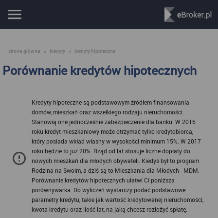
strona główna
»
kredyty
»
kredyty hipoteczne
Porównanie kredytów hipotecznych
Kredyty hipoteczne są podstawowym źródłem finansowania
domów, mieszkań oraz wszelkiego rodzaju nieruchomości.
Stanowią one jednocześnie zabezpieczenie dla banku. W 2016
roku kredyt mieszkaniowy może otrzymać tylko kredytobiorca,
który posiada wkład własny w wysokości minimum 15%. W 2017
roku będzie to już 20%. Rząd od lat stosuje liczne dopłaty do
nowych mieszkań dla młodych obywateli. Kiedyś był to program
Rodzina na Swoim, a dziś są to Mieszkania dla Młodych - MDM.
Porównanie kredytów hipotecznych ułatwi Ci poniższa
porównywarka. Do wyliczeń wystarczy podać podstawowe
parametry kredytu, takie jak wartość kredytowanej nieruchomości,
kwota kredytu oraz ilość lat, na jaką chcesz rozłożyć spłatę.