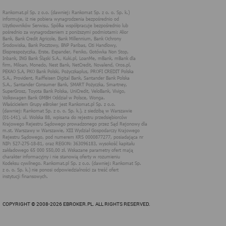
plikom cookies strony internetowe pamiętają preferencje
użytkownika, np. ulubione strony internetowe. Pliki cookies nie
identyfikują użytkownika poprzez takie dane jak imię czy nazwisko
i nie są zbierane w ramach technologii cookies, nie mają wpływu
na sprzęt i oprogramowanie użytkownika. Więcej informacji o
plikach "cookies" można znaleźć na stronie
https://www.aboutcook
ies.org/
2. W jakim celu wykorzystywane są pliki
cookies i inne podobne technologie
Informacje zapisane w plikach cookies pomagają w dostosowaniu
zawartości strony internetowej do oczekiwań i potrzeb danego
użytkownika. użytkowników. Przykładowo:
cookies systemowe są niezbędne dla prawidłowego
funkcjonowania pewnych elementów strony i utrzymania
połączenia z serwerem;
cookies uwierzytelniające pomagają w korzystanie z
dodatkowych funkcjonalności strony, umożliwiają łatwe
logowanie, zapamiętanie ustawień strony internetowej,
wybranych przez użytkownika,
cookie analityczne, służą do badania i analizy zasięgu
strony internetowej, jej odwiedzalności przez
użytkowników, preferencji i zachowań użytkowników
podczas odwiedzin strony i służą do poprawy jakości
COPYRIGHT © 2008-2026 EBROKER.PL. ALL RIGHTS RESERVED.
usług oferowanych za pośrednictwem strony.
Rankomat wykorzystuje w swoich serwisach internetowych pliki
cookies w następujących celach: