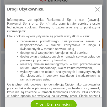
Drogi Użytkowniku,
Rata
1695.28
zł
Informujemy, że spółka Rankomat.pl Sp. z o.o. (dawniej:
Rankomat Sp. z o. o. Sp. k.), jako administrator serwisu stosuje
RRSO
technologię cookies. Prosimy o zapoznanie się z poniższymi
8.73%
informacjami:
Pliki cookies wykorzystywane są przede wszystkim w celu:
zapewnienie prawidłowego funkcjonowania serwisu i
ZAMÓW ONLINE
bezpieczeństwa w trakcie korzystania z niego i
świadczonych w ramach serwisu usług,
dostępności wszystkich funkcjonalności serwisu,
dostosowania świadczonych w ramach serwisu usług do
Citi Handlowy
-
Kredyt hipoteczny
preferencji i potrzeb użytkownika,
realizacji działań marketingowych, w tym prezentowania
reklam, które odpowiadają Twoim zainteresowaniom,
wykorzystanie w celach analitycznych i statystycznych
dla ulepszenia i poprawy standardu świadczonych w
ramach serwisu usług.
Rata
Co istotne, pliki cookies nie identyfikują Ciebie, jako użytkownika
1713.93
zł
poprzez takie dane jak imię czy nazwisko, nr telefonu czy e-mail,
które nie są zbierane w ramach technologii cookies. Pliki cookies
w żaden sposób nie wpływają na używany przez Ciebie sprzęt i
RRSO
oprogramowanie.
7.00%
Przejdź do serwisu
Zakres wykorzystywania plików cookies możliwy jest do