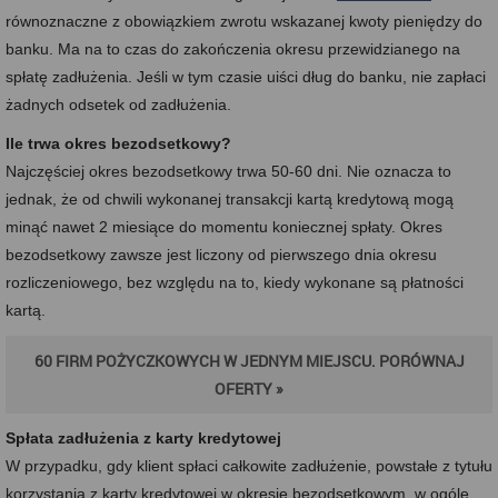
równoznaczne z obowiązkiem zwrotu wskazanej kwoty pieniędzy do
banku. Ma na to czas do zakończenia okresu przewidzianego na
spłatę zadłużenia. Jeśli w tym czasie uiści dług do banku, nie zapłaci
żadnych odsetek od zadłużenia.
Ile trwa okres bezodsetkowy?
Najczęściej okres bezodsetkowy trwa 50-60 dni. Nie oznacza to
jednak, że od chwili wykonanej transakcji kartą kredytową mogą
minąć nawet 2 miesiące do momentu koniecznej spłaty. Okres
bezodsetkowy zawsze jest liczony od pierwszego dnia okresu
rozliczeniowego, bez względu na to, kiedy wykonane są płatności
kartą.
60 FIRM POŻYCZKOWYCH W JEDNYM MIEJSCU. PORÓWNAJ
OFERTY »
Spłata zadłużenia z karty kredytowej
W przypadku, gdy klient spłaci całkowite zadłużenie, powstałe z tytułu
korzystania z karty kredytowej w okresie bezodsetkowym, w ogóle