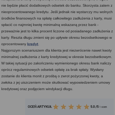
nie będzie płacić dodatkowych odsetek do banku. Skorzysta zatem z
nieoprocentowanego kredytu. Jeśli jednak nie wystarczy mu wolnych
środków finansowych na spłatę całkowitego zadłużenia z karty, musi
spłacić co najmniej kwotę minimalną wskazaną przez bank -
przeważnie jest to kilka procent liczone od posiadanego zadłużenia z
karty. Reszta długu zmieni się po upływie okresu bezodsetkowego w
oprocentowany
kredyt
.
Najgorszym scenariuszem dla klienta jest niezwrócenie nawet kwoty
minimalnej zadłużenia z karty kredytowej w okresie bezodsetkowym.
W takiej sytuacji po zakończeniu wymienionego okresu bank naliczy
oprócz regulaminowych odsetek opłatę za brak spłaty. Wysłany
zostanie do klienta monit z prośbą o zwrot pożyczonej kwoty, a
zwłoka z jej uiszczeniem może skutkować wypowiedzeniem umowy
kredytowej oraz podjęciem windykacji długu.
OCEŃ ARTYKUŁ
5.0
/
5
1
ocen