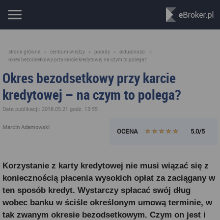
strona główna
»
centrum wiedzy
»
porady
»
aktualności
»
okres bezodsetkowy przy karcie kredytowej na czym to polega?
Okres bezodsetkowy przy karcie
kredytowej – na czym to polega?
Data publikacji: 2018.05.21 godz. 13:55
Marcin Adamowski
OCENA
5.0/5
Korzystanie z karty kredytowej nie musi wiązać się z
koniecznością płacenia wysokich opłat za zaciągany w
ten sposób kredyt. Wystarczy spłacać swój dług
wobec banku w ściśle określonym umową terminie, w
tak zwanym okresie bezodsetkowym. Czym on jest i