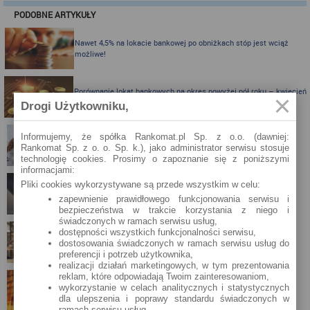
PODOBNE ARTYKUŁY
Nawet 4,5% na lokacie bankowej po obniżkach stóp jest wciąż
możliwe!
Porównanie lokat bankowych na okres powyżej pół roku – kwiecień
2024
Drogi Użytkowniku,
Informujemy, że spółka Rankomat.pl Sp. z o.o. (dawniej:
Porównanie lokat bankowych na okres powyżej pół roku
Rankomat Sp. z o. o. Sp. k.), jako administrator serwisu stosuje
technologię cookies. Prosimy o zapoznanie się z poniższymi
informacjami:
Pliki cookies wykorzystywane są przede wszystkim w celu:
SKOK po szybkie pieniądze w 15 minut
zapewnienie prawidłowego funkcjonowania serwisu i
bezpieczeństwa w trakcie korzystania z niego i
świadczonych w ramach serwisu usług,
dostępności wszystkich funkcjonalności serwisu,
VeloBank kusi kontem z dużą premią
dostosowania świadczonych w ramach serwisu usług do
preferencji i potrzeb użytkownika,
realizacji działań marketingowych, w tym prezentowania
reklam, które odpowiadają Twoim zainteresowaniom,
wykorzystanie w celach analitycznych i statystycznych
Plan wdrożenia stawki WIRON
dla ulepszenia i poprawy standardu świadczonych w
ramach serwisu usług.